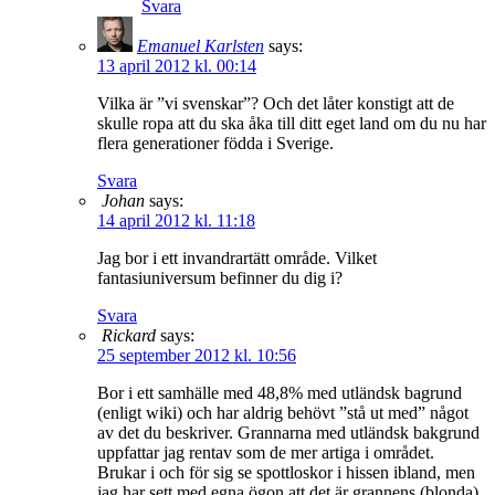
Svara
Emanuel Karlsten
says:
13 april 2012 kl. 00:14
Vilka är ”vi svenskar”? Och det låter konstigt att de
skulle ropa att du ska åka till ditt eget land om du nu har
flera generationer födda i Sverige.
Svara
Johan
says:
14 april 2012 kl. 11:18
Jag bor i ett invandrartätt område. Vilket
fantasiuniversum befinner du dig i?
Svara
Rickard
says:
25 september 2012 kl. 10:56
Bor i ett samhälle med 48,8% med utländsk bagrund
(enligt wiki) och har aldrig behövt ”stå ut med” något
av det du beskriver. Grannarna med utländsk bakgrund
uppfattar jag rentav som de mer artiga i området.
Brukar i och för sig se spottloskor i hissen ibland, men
jag har sett med egna ögon att det är grannens (blonda)