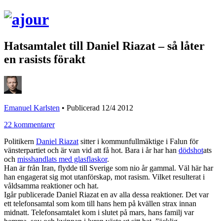
Hatsamtalet till Daniel Riazat – så låter
en rasists förakt
Emanuel Karlsten
•
Publicerad 12/4 2012
22 kommentarer
Politikern
Daniel Riazat
sitter i kommunfullmäktige i Falun för
vänsterpartiet och är van vid att få hot. Bara i år har han
dödshot
ats
och
misshandlats med glasflaskor
.
Han är från Iran, flydde till Sverige som nio år gammal. Väl här har
han engagerat sig mot utanförskap, mot rasism. Vilket resulterat i
våldsamma reaktioner och hat.
Igår publicerade Daniel Riazat en av alla dessa reaktioner. Det var
ett telefonsamtal som kom till hans hem på kvällen strax innan
midnatt. Telefonsamtalet kom i slutet på mars, hans familj var