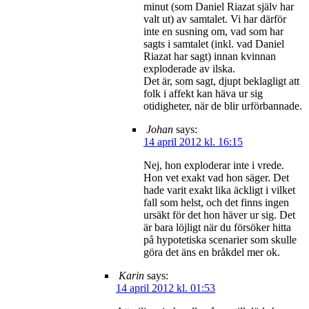
minut (som Daniel Riazat själv har
valt ut) av samtalet. Vi har därför
inte en susning om, vad som har
sagts i samtalet (inkl. vad Daniel
Riazat har sagt) innan kvinnan
exploderade av ilska.
Det är, som sagt, djupt beklagligt att
folk i affekt kan häva ur sig
otidigheter, när de blir urförbannade.
Johan
says:
14 april 2012 kl. 16:15
Nej, hon exploderar inte i vrede.
Hon vet exakt vad hon säger. Det
hade varit exakt lika äckligt i vilket
fall som helst, och det finns ingen
ursäkt för det hon häver ur sig. Det
är bara löjligt när du försöker hitta
på hypotetiska scenarier som skulle
göra det äns en bråkdel mer ok.
Karin
says:
14 april 2012 kl. 01:53