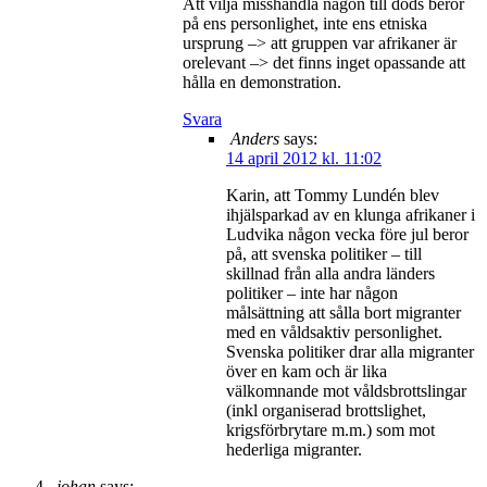
Att vilja misshandla någon till döds beror
på ens personlighet, inte ens etniska
ursprung –> att gruppen var afrikaner är
orelevant –> det finns inget opassande att
hålla en demonstration.
Svara
Anders
says:
14 april 2012 kl. 11:02
Karin, att Tommy Lundén blev
ihjälsparkad av en klunga afrikaner i
Ludvika någon vecka före jul beror
på, att svenska politiker – till
skillnad från alla andra länders
politiker – inte har någon
målsättning att sålla bort migranter
med en våldsaktiv personlighet.
Svenska politiker drar alla migranter
över en kam och är lika
välkomnande mot våldsbrottslingar
(inkl organiserad brottslighet,
krigsförbrytare m.m.) som mot
hederliga migranter.
johan
says: