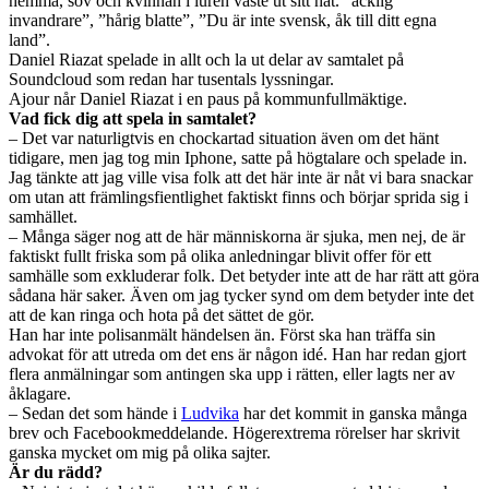
hemma, sov och kvinnan i luren väste ut sitt hat. ”äcklig
invandrare”, ”hårig blatte”, ”Du är inte svensk, åk till ditt egna
land”.
Daniel Riazat spelade in allt och la ut delar av samtalet på
Soundcloud som redan har tusentals lyssningar.
Ajour når Daniel Riazat i en paus på kommunfullmäktige.
Vad fick dig att spela in samtalet?
– Det var naturligtvis en chockartad situation även om det hänt
tidigare, men jag tog min Iphone, satte på högtalare och spelade in.
Jag tänkte att jag ville visa folk att det här inte är nåt vi bara snackar
om utan att främlingsfientlighet faktiskt finns och börjar sprida sig i
samhället.
– Många säger nog att de här människorna är sjuka, men nej, de är
faktiskt fullt friska som på olika anledningar blivit offer för ett
samhälle som exkluderar folk. Det betyder inte att de har rätt att göra
sådana här saker. Även om jag tycker synd om dem betyder inte det
att de kan ringa och hota på det sättet de gör.
Han har inte polisanmält händelsen än. Först ska han träffa sin
advokat för att utreda om det ens är någon idé. Han har redan gjort
flera anmälningar som antingen ska upp i rätten, eller lagts ner av
åklagare.
– Sedan det som hände i
Ludvika
har det kommit in ganska många
brev och Facebookmeddelande. Högerextrema rörelser har skrivit
ganska mycket om mig på olika sajter.
Är du rädd?