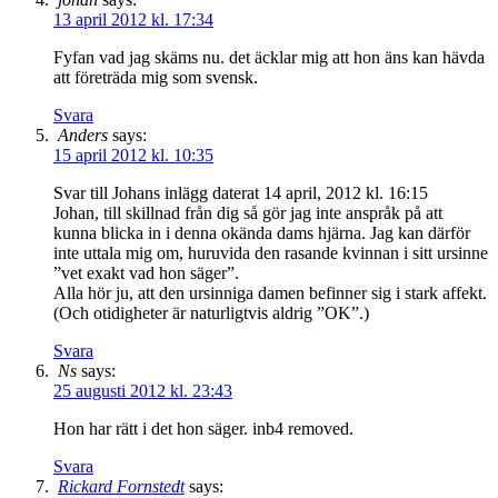
13 april 2012 kl. 17:34
Fyfan vad jag skäms nu. det äcklar mig att hon äns kan hävda
att företräda mig som svensk.
Svara
Anders
says:
15 april 2012 kl. 10:35
Svar till Johans inlägg daterat 14 april, 2012 kl. 16:15
Johan, till skillnad från dig så gör jag inte anspråk på att
kunna blicka in i denna okända dams hjärna. Jag kan därför
inte uttala mig om, huruvida den rasande kvinnan i sitt ursinne
”vet exakt vad hon säger”.
Alla hör ju, att den ursinniga damen befinner sig i stark affekt.
(Och otidigheter är naturligtvis aldrig ”OK”.)
Svara
Ns
says:
25 augusti 2012 kl. 23:43
Hon har rätt i det hon säger. inb4 removed.
Svara
Rickard Fornstedt
says: