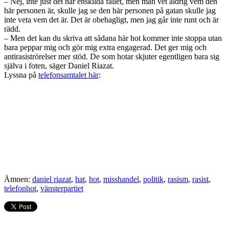
– Nej, inte just det här enskilda fallet, men man vet aldrig vem den
här personen är, skulle jag se den här personen på gatan skulle jag
inte veta vem det är. Det är obehagligt, men jag går inte runt och är
rädd.
– Men det kan du skriva att sådana här hot kommer inte stoppa utan
bara peppar mig och gör mig extra engagerad. Det ger mig och
antirasiströrelser mer stöd. De som hotar skjuter egentligen bara sig
själva i foten, säger Daniel Riazat.
Lyssna på
telefonsamtalet här
:
Ämnen:
daniel riazat
,
hat
,
hot
,
misshandel
,
politik
,
rasism
,
rasist
,
telefonhot
,
vänsterpartiet