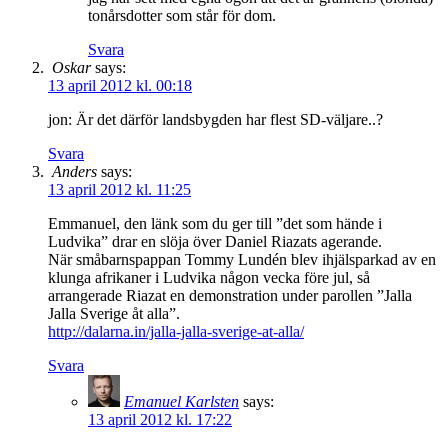
tonårsdotter som står för dom.
Svara
Oskar
says:
13 april 2012 kl. 00:18
jon: Är det därför landsbygden har flest SD-väljare..?
Svara
Anders
says:
13 april 2012 kl. 11:25
Emmanuel, den länk som du ger till ”det som hände i
Ludvika” drar en slöja över Daniel Riazats agerande.
När småbarnspappan Tommy Lundén blev ihjälsparkad av en
klunga afrikaner i Ludvika någon vecka före jul, så
arrangerade Riazat en demonstration under parollen ”Jalla
Jalla Sverige åt alla”.
http://dalarna.in/jalla-jalla-sverige-at-alla/
Svara
Emanuel Karlsten
says:
13 april 2012 kl. 17:22