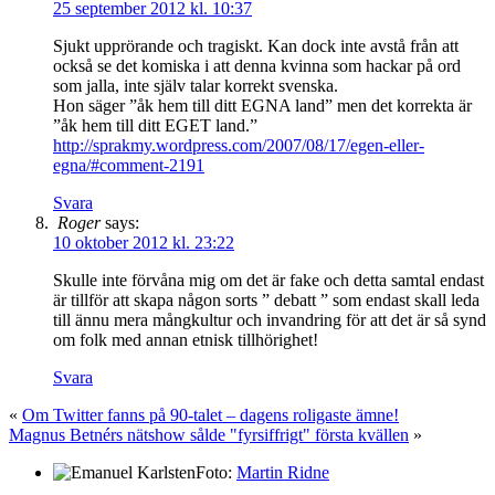
25 september 2012 kl. 10:37
Sjukt upprörande och tragiskt. Kan dock inte avstå från att
också se det komiska i att denna kvinna som hackar på ord
som jalla, inte själv talar korrekt svenska.
Hon säger ”åk hem till ditt EGNA land” men det korrekta är
”åk hem till ditt EGET land.”
http://sprakmy.wordpress.com/2007/08/17/egen-eller-
egna/#comment-2191
Svara
Roger
says:
10 oktober 2012 kl. 23:22
Skulle inte förvåna mig om det är fake och detta samtal endast
är tillför att skapa någon sorts ” debatt ” som endast skall leda
till ännu mera mångkultur och invandring för att det är så synd
om folk med annan etnisk tillhörighet!
Svara
«
Om Twitter fanns på 90-talet – dagens roligaste ämne!
Magnus Betnérs nätshow sålde "fyrsiffrigt" första kvällen
»
Foto:
Martin Ridne