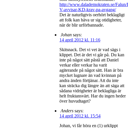
http://www.dalademokraten.se/Falun/
V-avvisar-KD-krav-pa-avgang/
Det är naturligtvis oerhört beklagligt
att folk kan häva ur sig otidigheter,
när de blir urförbannade.
Johan
says:
14 april 2012 kl. 11:16
Skitsnack. Det vi vet är vad sägs i
klippet. Det är det vi går på. Du kan
inte på något sätt påstå att Daniel
verkar eller verkar ha varit
agiterande på något sätt. Han är bra
mycket lugnare än vad kvinnan på
andra änden förtjänar. Att du inte
kan sträcka dig längre än att säga att
sådana vidrigheter är beklagliga är
helt fruktansvärt. Har du ingen heder
över huvudtaget?
Anders
says:
14 april 2012 kl. 15:54
Johan, vi får höra en (1) urklippt