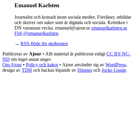
Emanuel Karlsten
Journalist och konsult inom sociala medier. Föreläser, utbildar
och skriver om saker som är digitala och sociala. Krönikor i
DN varannan vecka. emanuel@ajour.se
emanuelkarlsten.se
Följ @emanuelkarlsten
→
RSS-flöde för skribenten
Publiceras av
Ajour
• Allt material är publicerat enligt
CC BY-NC-
ND
om inget annat anges
Om Ajour
•
Policy och kakor
•
Ajour använder sig av
WordPress
,
design av
TDH
och hackas löpande av
Hippies
och
Jocke Gustin