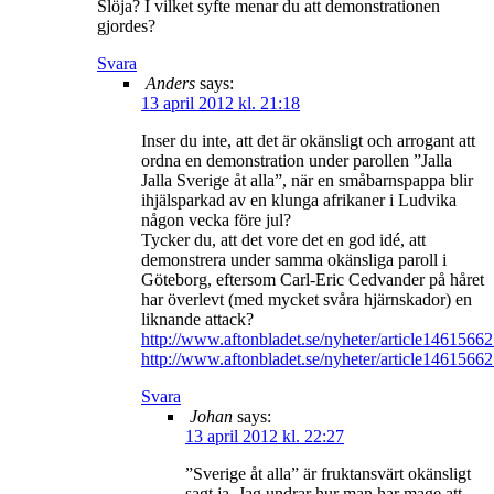
Slöja? I vilket syfte menar du att demonstrationen
gjordes?
Svara
Anders
says:
13 april 2012 kl. 21:18
Inser du inte, att det är okänsligt och arrogant att
ordna en demonstration under parollen ”Jalla
Jalla Sverige åt alla”, när en småbarnspappa blir
ihjälsparkad av en klunga afrikaner i Ludvika
någon vecka före jul?
Tycker du, att det vore det en god idé, att
demonstrera under samma okänsliga paroll i
Göteborg, eftersom Carl-Eric Cedvander på håret
har överlevt (med mycket svåra hjärnskador) en
liknande attack?
http://www.aftonbladet.se/nyheter/article14615662
http://www.aftonbladet.se/nyheter/article14615662
Svara
Johan
says:
13 april 2012 kl. 22:27
”Sverige åt alla” är fruktansvärt okänsligt
sagt ja. Jag undrar hur man har mage att