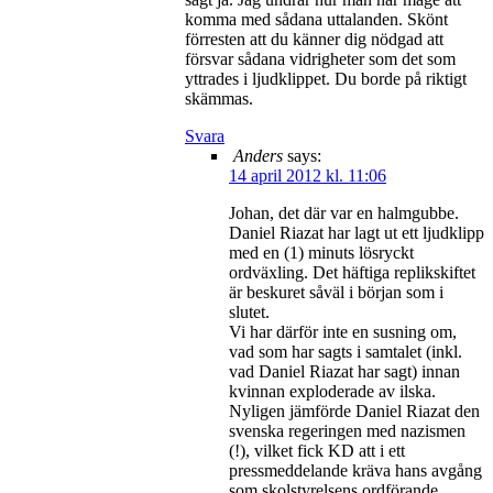
komma med sådana uttalanden. Skönt
förresten att du känner dig nödgad att
försvar sådana vidrigheter som det som
yttrades i ljudklippet. Du borde på riktigt
skämmas.
Svara
Anders
says:
14 april 2012 kl. 11:06
Johan, det där var en halmgubbe.
Daniel Riazat har lagt ut ett ljudklipp
med en (1) minuts lösryckt
ordväxling. Det häftiga replikskiftet
är beskuret såväl i början som i
slutet.
Vi har därför inte en susning om,
vad som har sagts i samtalet (inkl.
vad Daniel Riazat har sagt) innan
kvinnan exploderade av ilska.
Nyligen jämförde Daniel Riazat den
svenska regeringen med nazismen
(!), vilket fick KD att i ett
pressmeddelande kräva hans avgång
som skolstyrelsens ordförande.