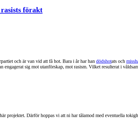
 rasists förakt
artiet och är van vid att få hot. Bara i år har han
dödshot
ats och
missh
an engagerat sig mot utanförskap, mot rasism. Vilket resulterat i vålds
 här projektet. Därför hoppas vi att ni har tålamod med eventuella toki