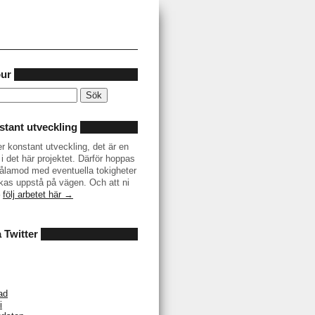
our
tant utveckling
er konstant utveckling, det är en
i det här projektet. Därför hoppas
r tålamod med eventuella tokigheter
as uppstå på vägen. Och att ni
–
följ arbetet här →
å Twitter
ad
i