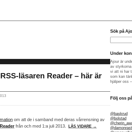
Sök på Aj
Sök
efter:
Under kons
Ajour är und
av styrkorna 
vi att ni ha
 RSS-läsaren Reader – här är
som kan tänk
hjälper oss 
2013
Följ oss p
@baskrud
@bolstad
rmation
om att de i samband med deras vårrensning av
@cherin_aw
 Reader
från och med 1:a juli 2013.
LÄS VIDARE →
@damonrast