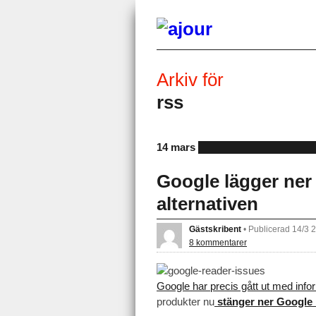
Arkiv för
rss
14 mars
Google lägger ner
alternativen
Gästskribent
•
Publicerad 14/3 
8 kommentarer
Google har precis gått ut med info
produkter nu
stänger ner Google