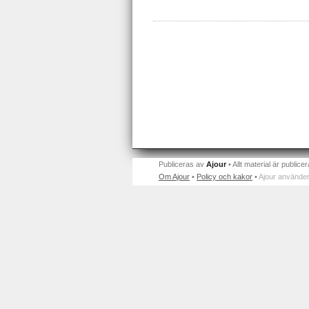
Publiceras av
Ajour
• Allt material är publicer
Om Ajour
•
Policy och kakor
•
Ajour använder