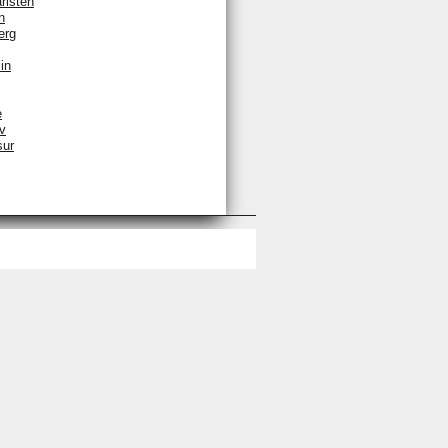
rlsten
n
erg
in
e
v
sur