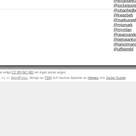
@emanuelka
@jockegusti
@johanhedb
@kwasbeb
@markuswel
@mjomark
@mymlan
@opassand
@petrajanko
@tanvirman
@ulfbjereld
at enligt
CC BY-NC-ND
om inget annat anges
 sig av
WordPress
, design av
TDH
och hackas löpande av
Hippies
och
Jocke Gustin