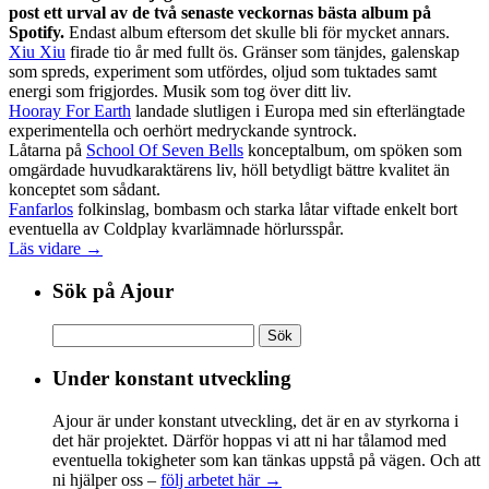
post ett urval av de två senaste veckornas bästa album på
Spotify.
Endast album eftersom det skulle bli för mycket annars.
Xiu Xiu
firade tio år med fullt ös. Gränser som tänjdes, galenskap
som spreds, experiment som utfördes, oljud som tuktades samt
energi som frigjordes. Musik som tog över ditt liv.
Hooray For Earth
landade slutligen i Europa med sin efterlängtade
experimentella och oerhört medryckande syntrock.
Låtarna på
School Of Seven Bells
konceptalbum, om spöken som
omgärdade huvudkaraktärens liv, höll betydligt bättre kvalitet än
konceptet som sådant.
Fanfarlos
folkinslag, bombasm och starka låtar viftade enkelt bort
eventuella av Coldplay kvarlämnade hörlursspår.
Läs vidare →
Sök på Ajour
Sök
efter:
Under konstant utveckling
Ajour är under konstant utveckling, det är en av styrkorna i
det här projektet. Därför hoppas vi att ni har tålamod med
eventuella tokigheter som kan tänkas uppstå på vägen. Och att
ni hjälper oss –
följ arbetet här →