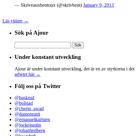
— Skriveauxbentoux (@skrivbent)
January 9, 2013
Läs vidare →
Sök på Ajour
Sök
efter:
Under konstant utveckling
Ajour är under konstant utveckling, det är en av styrkorna i det
arbetet här →
Följ oss på Twitter
@baskrud
@bolstad
@cherin_awad
@damonrasti
@emanuelkarlsten
@jockegustin
@johanhedberg
@kwasbeb