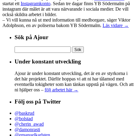
startat ett
Instagramkonto
. Sedan tre dagar finns YB Södermalm på
instagram där målet är att vara närvarande i sociala medier. De vill
också skildra arbetet i bilder.
– Vi vill kunna nå ut med information till medborgare, säger Viktor
Adolphson, en av poliserna bakom YB Södermalm.
Läs vidare →
Sök på Ajour
Sök
efter:
Under konstant utveckling
Ajour är under konstant utveckling, det är en av styrkorna i
det här projektet. Därför hoppas vi att ni har tålamod med
eventuella tokigheter som kan tänkas uppstå på vägen. Och att
ni hjälper oss –
följ arbetet här →
Följ oss på Twitter
@baskrud
@bolstad
@cherin_awad
@damonrasti
@emanuelkarlsten