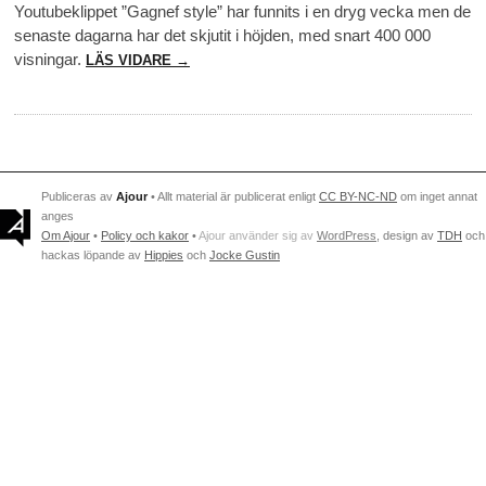
Youtubeklippet ”Gagnef style” har funnits i en dryg vecka men de
senaste dagarna har det skjutit i höjden, med snart 400 000
visningar.
LÄS VIDARE →
Publiceras av
Ajour
• Allt material är publicerat enligt
CC BY-NC-ND
om inget annat
anges
Om Ajour
•
Policy och kakor
•
Ajour använder sig av
WordPress
, design av
TDH
och
hackas löpande av
Hippies
och
Jocke Gustin