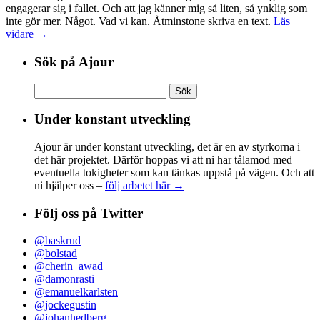
engagerar sig i fallet. Och att jag känner mig så liten, så ynklig som
inte gör mer. Något. Vad vi kan. Åtminstone skriva en text.
Läs
vidare →
Sök på Ajour
Sök
efter:
Under konstant utveckling
Ajour är under konstant utveckling, det är en av styrkorna i
det här projektet. Därför hoppas vi att ni har tålamod med
eventuella tokigheter som kan tänkas uppstå på vägen. Och att
ni hjälper oss –
följ arbetet här →
Följ oss på Twitter
@baskrud
@bolstad
@cherin_awad
@damonrasti
@emanuelkarlsten
@jockegustin
@johanhedberg