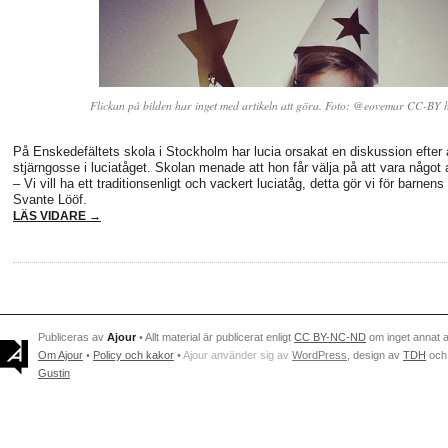
Flickan på bilden har inget med artikeln att göra. Foto: @eovemar CC-BY h
På Enskedefältets skola i Stockholm har lucia orsakat en diskussion efter att
stjärngosse i luciatåget. Skolan menade att hon får välja på att vara något a
– Vi vill ha ett traditionsenligt och vackert luciatåg, detta gör vi för barnen
Svante Lööf.
LÄS VIDARE →
Publiceras av
Ajour
• Allt material är publicerat enligt
CC BY-NC-ND
om inget annat 
Om Ajour
•
Policy och kakor
•
Ajour använder sig av
WordPress
, design av
TDH
och
Gustin