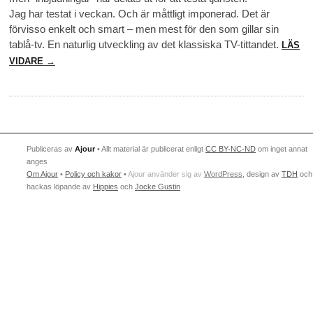
Jag har testat i veckan. Och är måttligt imponerad. Det är
förvisso enkelt och smart – men mest för den som gillar sin
tablå-tv. En naturlig utveckling av det klassiska TV-tittandet.
LÄS
VIDARE →
Publiceras av
Ajour
• Allt material är publicerat enligt
CC BY-NC-ND
om inget annat
anges
Om Ajour
•
Policy och kakor
•
Ajour använder sig av
WordPress
, design av
TDH
och
hackas löpande av
Hippies
och
Jocke Gustin