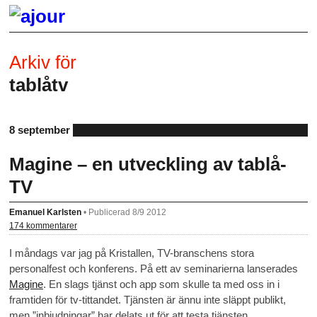
Arkiv för
tablåtv
8 september
Magine – en utveckling av tablå-
TV
Emanuel Karlsten
•
Publicerad 8/9 2012
174 kommentarer
I måndags var jag på Kristallen, TV-branschens stora
personalfest och konferens. På ett av seminarierna lanserades
Magine
. En slags tjänst och app som skulle ta med oss in i
framtiden för tv-tittandet. Tjänsten är ännu inte släppt publikt,
men ”inbjudningar” har delats ut för att testa tjänsten.