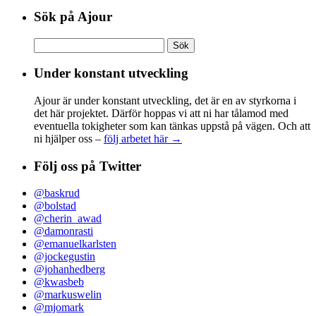
Sök på Ajour
Sök
efter:
Under konstant utveckling
Ajour är under konstant utveckling, det är en av styrkorna i
det här projektet. Därför hoppas vi att ni har tålamod med
eventuella tokigheter som kan tänkas uppstå på vägen. Och att
ni hjälper oss –
följ arbetet här →
Följ oss på Twitter
@baskrud
@bolstad
@cherin_awad
@damonrasti
@emanuelkarlsten
@jockegustin
@johanhedberg
@kwasbeb
@markuswelin
@mjomark