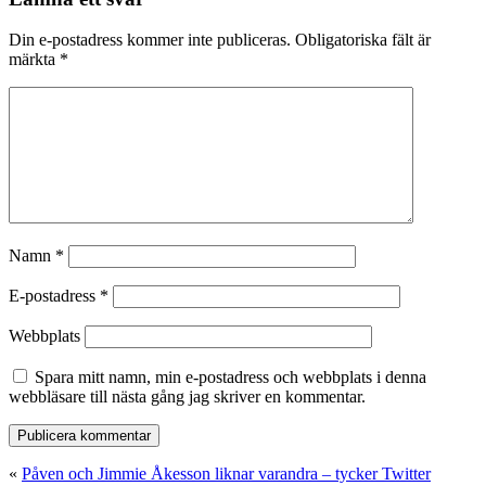
Din e-postadress kommer inte publiceras.
Obligatoriska fält är
märkta
*
Namn
*
E-postadress
*
Webbplats
Spara mitt namn, min e-postadress och webbplats i denna
webbläsare till nästa gång jag skriver en kommentar.
«
Påven och Jimmie Åkesson liknar varandra – tycker Twitter