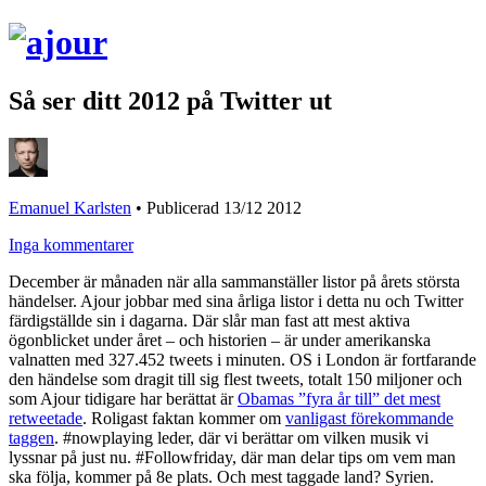
Så ser ditt 2012 på Twitter ut
Emanuel Karlsten
•
Publicerad 13/12 2012
Inga kommentarer
December är månaden när alla sammanställer listor på årets största
händelser. Ajour jobbar med sina årliga listor i detta nu och Twitter
färdigställde sin i dagarna
. Där slår man fast att mest aktiva
ögonblicket under året – och historien – är under amerikanska
valnatten med 327.452 tweets i minuten. OS i London är fortfarande
den händelse som dragit till sig flest tweets, totalt 150 miljoner och
som Ajour tidigare har berättat är
Obamas ”fyra år till” det mest
retweetade
. Roligast faktan kommer om
vanligast förekommande
taggen
. #nowplaying leder, där vi berättar om vilken musik vi
lyssnar på just nu. #Followfriday, där man delar tips om vem man
ska följa, kommer på 8e plats. Och mest taggade land? Syrien.