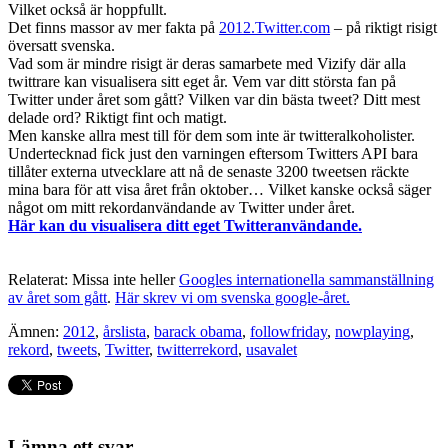
Vilket också är hoppfullt.
Det finns massor av mer fakta på
2012.Twitter.com
– på riktigt risigt
översatt svenska.
Vad som är mindre risigt är deras samarbete med Vizify där alla
twittrare kan visualisera sitt eget år. Vem var ditt största fan på
Twitter under året som gått? Vilken var din bästa tweet? Ditt mest
delade ord? Riktigt fint och matigt.
Men kanske allra mest till för dem som inte är twitteralkoholister.
Undertecknad fick just den varningen eftersom Twitters API bara
tillåter externa utvecklare att nå de senaste 3200 tweetsen räckte
mina bara för att visa året från oktober… Vilket kanske också säger
något om mitt rekordanvändande av Twitter under året.
Här kan du visualisera ditt eget Twitteranvändande.
Relaterat: Missa inte heller
Googles internationella sammanställning
av året som gått
.
Här skrev vi om svenska google-året.
Ämnen:
2012
,
årslista
,
barack obama
,
followfriday
,
nowplaying
,
rekord
,
tweets
,
Twitter
,
twitterrekord
,
usavalet
Lämna ett svar