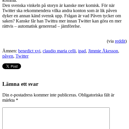
komma.
Den svenska vinkeln på storyn är kanske mer komisk. För när
Twitter ska rekommendera vilka andra konton som är lik påven
dyker en annan känd svensk upp. Frågan är vad Påven tycker om
saken? Kanske får han Twittra mer innan Twitter kan göra en mer
rättvis – automatisk genererad – jämförelse.
(via
reddit
)
Ämnen:
benedict xvi
,
claudio maria celli
,
ipad
,
Jimmie Åkesson
,
påven
,
Twitter
Lämna ett svar
Din e-postadress kommer inte publiceras.
Obligatoriska fält är
märkta
*