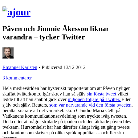
Påven och Jimmie Åkesson liknar
varandra – tycker Twitter
Emanuel Karlsten
•
Publicerad 13/12 2012
3 kommentarer
Hela medievärlden har hysteriskt rapporterat om att Påven nyligen
skaffat twitterkonto. Igår skrev han så själv
sin första tweet
vilket
ledde till att han snabbt gick över
miljonen följare på Twitter.
Eller
själv och själv. Reuters,
som var närvarande vid den första tweeten
,
berättar snarare att det var ärkebiskop Claudio Maria Celli på
Vatikanens kommunikationsavdelning som tryckte iväg tweeten.
Detta efter att något strulade på ipaden och den åldrade påven blev
tveksam. Hursomhelst har han därefter slängt iväg ett gäng tweets
och konton som skriver på olika språk upprättats – och fler ska