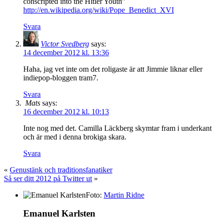
conscripted into the Hitler Youth”
http://en.wikipedia.org/wiki/Pope_Benedict_XVI
Svara
Victor Svedberg
says:
14 december 2012 kl. 13:36
Haha, jag vet inte om det roligaste är att Jimmie liknar eller
indiepop-bloggen tram7.
Svara
Mats
says:
16 december 2012 kl. 10:13
Inte nog med det. Camilla Läckberg skymtar fram i underkant
och är med i denna brokiga skara.
Svara
«
Genustänk och traditionsfanatiker
Så ser ditt 2012 på Twitter ut
»
Foto:
Martin Ridne
Emanuel Karlsten