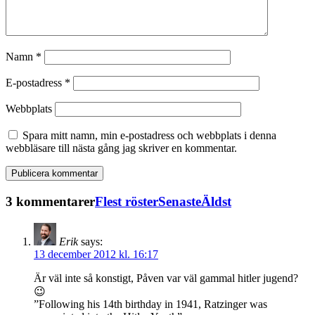
Namn
*
E-postadress
*
Webbplats
Spara mitt namn, min e-postadress och webbplats i denna
webbläsare till nästa gång jag skriver en kommentar.
3 kommentarer
Flest röster
Senaste
Äldst
Erik
says:
13 december 2012 kl. 16:17
Är väl inte så konstigt, Påven var väl gammal hitler jugend?
😉
”Following his 14th birthday in 1941, Ratzinger was