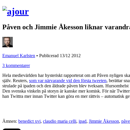
Påven och Jimmie Åkesson liknar varandra
Emanuel Karlsten
•
Publicerad 13/12 2012
3 kommentarer
Hela medievärlden har hysteriskt rapporterat om att Påven nyligen skaf
själv. Reuters,
som var närvarande vid den första tweeten
, berättar s
strulade på ipaden och den åldrade påven blev tveksam. Hursomhelst h
Den svenska vinkeln på storyn är kanske mer komisk. För när Twitte
han Twittra mer innan Twitter kan göra en mer rättvis – automatisk ge
Ämnen:
benedict xvi
,
claudio maria celli
,
ipad
,
Jimmie Åkesson
,
påv