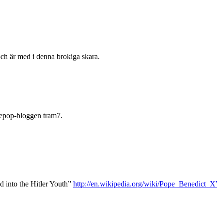
ch är med i denna brokiga skara.
diepop-bloggen tram7.
d into the Hitler Youth”
http://en.wikipedia.org/wiki/Pope_Benedict_