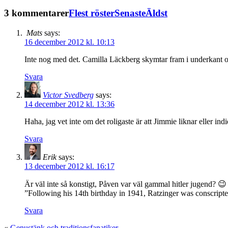
3 kommentarer
Flest röster
Senaste
Äldst
Mats
says:
16 december 2012 kl. 10:13
Inte nog med det. Camilla Läckberg skymtar fram i underkant o
Svara
Victor Svedberg
says:
14 december 2012 kl. 13:36
Haha, jag vet inte om det roligaste är att Jimmie liknar eller in
Svara
Erik
says:
13 december 2012 kl. 16:17
Är väl inte så konstigt, Påven var väl gammal hitler jugend? 😉
”Following his 14th birthday in 1941, Ratzinger was conscripte
Svara
«
Genustänk och traditionsfanatiker