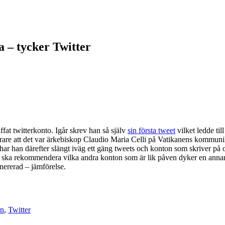
 – tycker Twitter
fat twitterkonto. Igår skrev han så själv
sin första tweet
vilket ledde til
narare att det var ärkebiskop Claudio Maria Celli på Vatikanens kommuni
ar han därefter slängt iväg ett gäng tweets och konton som skriver på o
r ska rekommendera vilka andra konton som är lik påven dyker en ann
nererad – jämförelse.
en
,
Twitter