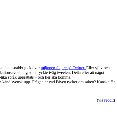
l att han snabbt gick över
miljonen följare på Twitter.
Eller själv och
kationsavdelning som tryckte iväg tweeten. Detta efter att något
lika språk upprättats – och fler ska komma.
an känd svensk upp. Frågan är vad Påven tycker om saken? Kanske får
(via
reddit
)