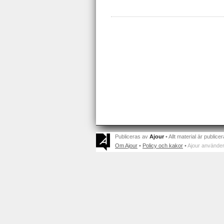
Publiceras av
Ajour
• Allt material är publicer
Om Ajour
•
Policy och kakor
•
Ajour använder