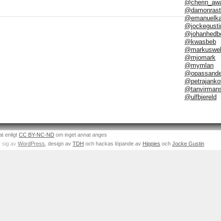
@cherin_aw
@damonrast
@emanuelka
@jockegusti
@johanhedb
@kwasbeb
@markuswel
@mjomark
@mymlan
@opassand
@petrajanko
@tanvirman
@ulfbjereld
at enligt
CC BY-NC-ND
om inget annat anges
 sig av
WordPress
, design av
TDH
och hackas löpande av
Hippies
och
Jocke Gustin