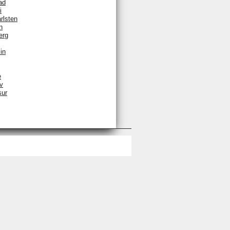
ad
i
rlsten
n
erg
in
e
v
sur