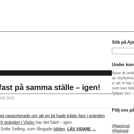
Sök på Aj
Sök
efter:
Under kons
Ajour är und
av styrkorna 
vi att ni ha
 fast på samma ställe – igen!
som kan tänk
hjälper oss 
20/2 2012
Följ oss p
dag rapporterade om att en bil hade kilats fast i gränden
ch gränden i Visby
har det hänt – igen.
@baskrud
-Sofie Selling, som fångade
bilden
.
LÄS VIDARE →
@bolstad