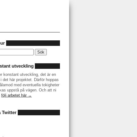
our
tant utveckling
er konstant utveckling, det är en
i det här projektet. Därför hoppas
r tålamod med eventuella tokigheter
as uppstå på vägen. Och att ni
–
följ arbetet här →
å Twitter