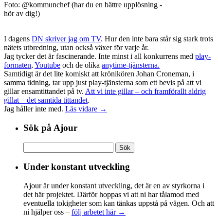
Foto: @kommunchef (har du en bättre upplösning -
hör av dig!)
I dagens
DN skriver jag om TV
. Hur den inte bara står sig stark trots
nätets utbredning, utan också växer för varje år.
Jag tycker det är fascinerande. Inte minst i all konkurrens med
play-
formaten
,
Youtube
och de olika
anytime-tjänsterna.
Samtidigt är det lite komiskt att krönikören Johan Croneman, i
samma tidning, tar upp just play-tjänsterna som ett bevis på att vi
gillar ensamtittandet på tv.
Att vi inte gillar – och framförallt aldrig
gillat – det samtida tittandet
.
Jag håller inte med.
Läs vidare →
Sök på Ajour
Sök
efter:
Under konstant utveckling
Ajour är under konstant utveckling, det är en av styrkorna i
det här projektet. Därför hoppas vi att ni har tålamod med
eventuella tokigheter som kan tänkas uppstå på vägen. Och att
ni hjälper oss –
följ arbetet här →