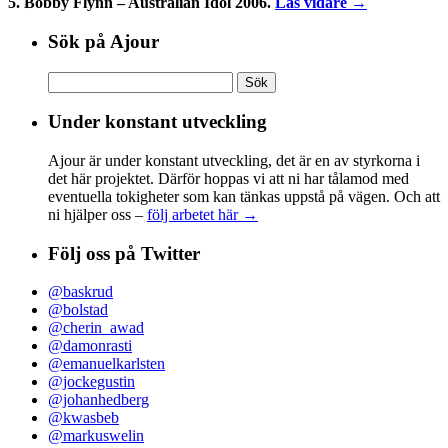
5. Bobby Flynn – Australian Idol 2006.
Läs vidare →
Sök på Ajour
Sök
efter:
Under konstant utveckling
Ajour är under konstant utveckling, det är en av styrkorna i
det här projektet. Därför hoppas vi att ni har tålamod med
eventuella tokigheter som kan tänkas uppstå på vägen. Och att
ni hjälper oss –
följ arbetet här →
Följ oss på Twitter
@baskrud
@bolstad
@cherin_awad
@damonrasti
@emanuelkarlsten
@jockegustin
@johanhedberg
@kwasbeb
@markuswelin