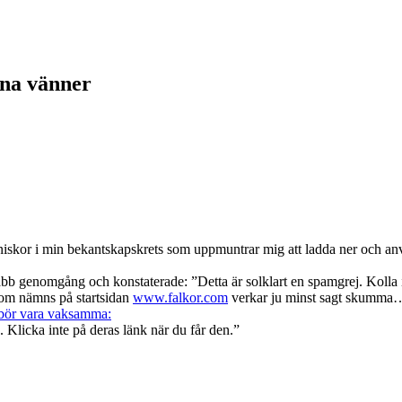
na vänner
nniskor i min bekantskapskrets som uppmuntrar mig att ladda ner och an
abb genomgång och konstaterade: ”Detta är solklart en spamgrej. Kolla i
som nämns på startsidan
www.falkor.com
verkar ju minst sagt skumma
 bör vara vaksamma:
. Klicka inte på deras länk när du får den.”