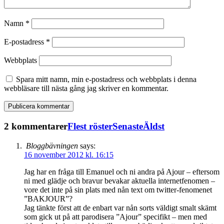
Namn
*
E-postadress
*
Webbplats
Spara mitt namn, min e-postadress och webbplats i denna
webbläsare till nästa gång jag skriver en kommentar.
2 kommentarer
Flest röster
Senaste
Äldst
Bloggbävningen
says:
16 november 2012 kl. 16:15
Jag har en fråga till Emanuel och ni andra på Ajour – eftersom
ni med glädje och bravur bevakar aktuella internetfenomen –
vore det inte på sin plats med nån text om twitter-fenomenet
”BAKJOUR”?
Jag tänkte först att de enbart var nån sorts väldigt smalt skämt
som gick ut på att parodisera ”Ajour” specifikt – men med