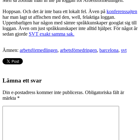
Men så zoomar man in lite på loggan för Arbetsförmedlingen.
Hoppsan. Och det är inte bara ett lokalt fel. Även på
konferenssajten
har man lagt ut affischen med den, well, felaktiga loggan.
Uppenbarligen har någon med sämre språkkunskaper googlat sig till
loggan. Även om just språkkunskaper inte alltid hjälper. För något år
sedan gjorde
SVT exakt samma sak.
Ämnen:
arbetsförmedlingen
,
arbetsförnedringen
,
barcelona
,
svt
Lämna ett svar
Din e-postadress kommer inte publiceras.
Obligatoriska fält är
märkta
*