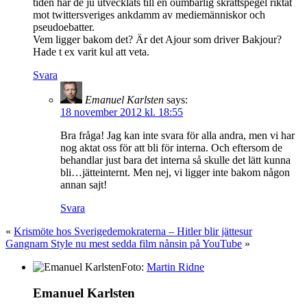
tiden har de ju utvecklats till en oumbärlig skrattspegel riktat
mot twittersveriges ankdamm av mediemänniskor och
pseudoebatter.
Vem ligger bakom det? Är det Ajour som driver Bakjour?
Hade t ex varit kul att veta.
Svara
Emanuel Karlsten
says:
18 november 2012 kl. 18:55
Bra fråga! Jag kan inte svara för alla andra, men vi har
nog aktat oss för att bli för interna. Och eftersom de
behandlar just bara det interna så skulle det lätt kunna
bli…jätteinternt. Men nej, vi ligger inte bakom någon
annan sajt!
Svara
«
Krismöte hos Sverigedemokraterna – Hitler blir jättesur
Gangnam Style nu mest sedda film nånsin på YouTube
»
Foto:
Martin Ridne
Emanuel Karlsten