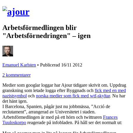
Arbetsförmedlingen blir
"Arbetsförnedringen" – igen
Emanuel Karlsten
•
Publicerad 16/11 2012
2 kommentarer
Medier som googlar loggar har Ajour tidigare skrivit om. Uppdrag
granskning som letade logga efter Byggnads och
fick med en med
nazistsymbol
och
norska medier som fick med wtf-skyltar
. Nu har
det hänt igen.
I Barcelona, Spanien, pågår just nu jobbmässa, ”Acció de
reclutament”, arrangerad av Universitetet i staden.
Arbetsförmedlingen är med på ett hörn och twittraren
Frances
Tuuloskorpo
reagerade på infobladen. På håll ser det normalt ut: