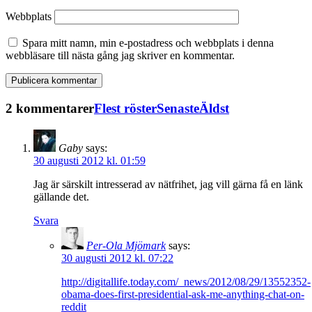
Webbplats
Spara mitt namn, min e-postadress och webbplats i denna
webbläsare till nästa gång jag skriver en kommentar.
2 kommentarer
Flest röster
Senaste
Äldst
Gaby
says:
30 augusti 2012 kl. 01:59
Jag är särskilt intresserad av nätfrihet, jag vill gärna få en länk
gällande det.
Svara
Per-Ola Mjömark
says:
30 augusti 2012 kl. 07:22
http://digitallife.today.com/_news/2012/08/29/13552352-
obama-does-first-presidential-ask-me-anything-chat-on-
reddit