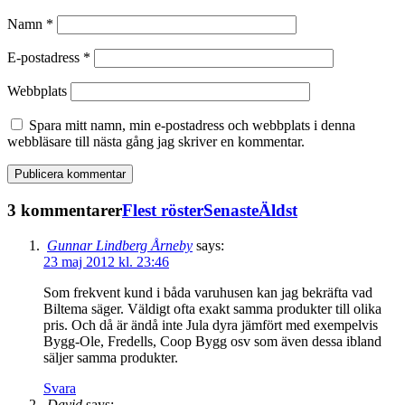
Namn
*
E-postadress
*
Webbplats
Spara mitt namn, min e-postadress och webbplats i denna
webbläsare till nästa gång jag skriver en kommentar.
3 kommentarer
Flest röster
Senaste
Äldst
Gunnar Lindberg Årneby
says:
23 maj 2012 kl. 23:46
Som frekvent kund i båda varuhusen kan jag bekräfta vad
Biltema säger. Väldigt ofta exakt samma produkter till olika
pris. Och då är ändå inte Jula dyra jämfört med exempelvis
Bygg-Ole, Fredells, Coop Bygg osv som även dessa ibland
säljer samma produkter.
Svara
David
says: