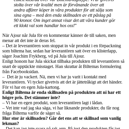
stolta över vår kvalité men är förvånande över att
andra affärer köper in våra produkter för att sälja som
sina egna – med den enda skillnaden av ett påslag på
90 kronor. Om inget annat visar det att våra kunder gör
ett klokt val som handlar hos oss!
”
När Ajour når Jula för en kommentar känner de till saken, men
menar att det inte är deras fel.
– Det är leverantören som stoppat in vår produkt i en förpackning
som biltema har, sedan har leverantören satt över en klisterlapp,
säger Joachim Frykberg, vd på Jula till Ajour.
Enligt honom har Jula skickat tillbaka produkten till leverantören så
snart de upptäckte misstaget. Han skrattar åt Biltemas formulering
från Facebooksidan.
– Det är ju vackert. Nä, men vi har ju varit i kontakt med
leverantören. Vi tycker givetvis att det är jättetråkigt att det händer.
För vi har en egen Jula-kartong.
Enligt Biltema är enda skillnaden på produkten att ni har ett
högre pris. Det stämmer inte?
– Vi har en egen produkt, som leverantören lagt i lådan.
– Vet inte vad jag ska säga, vi har liknande produkter, du får nog
fråga Biltema varför de säger så.
Hur stor är skillnaden? Går det ens att se skillnad som vanlig
lekman?
– Det kan jag inte svara på rak arm. På just den produkten får jag