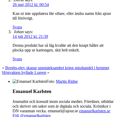
26 maj 2012 kl. 00:54
Kan ni inte uppdatera lite oftare, eller ändra namn från ajour
till förövrigt.
Svara
Johan
says:
14 juli 2012 kl. 21:39
Denna produkt har så låg kvalite att den knapt håller att
plocka upp ur kartongen, skit helt enkelt.
Svara
«
Berghs-elev skapar uppmärksamhet kring misshandel i hemmet
Högvakten hyllade Loreen
»
Foto:
Martin Ridne
Emanuel Karlsten
Journalist och konsult inom sociala medier. Föreläser, utbildar
och skriver om saker som är digitala och sociala. Krönikor i
DN varannan vecka. emanuel@ajour.se
emanuelkarlsten.se
Följ @emanuelkarlsten