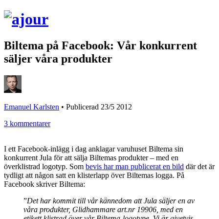
Biltema på Facebook: Vår konkurrent
säljer våra produkter
Emanuel Karlsten
•
Publicerad 23/5 2012
3 kommentarer
I ett Facebook-inlägg i dag anklagar varuhuset Biltema sin
konkurrent Jula för att sälja Biltemas produkter – med en
överklistrad logotyp. Som
bevis har man publicerat en bild
där det är
tydligt att någon satt en klisterlapp över Biltemas logga. På
Facebook skriver Biltema:
”
Det har kommit till vår kännedom att Jula säljer en av
våra produkter, Glidhammare art.nr 19906, med en
etikett klistrad över vår Biltema-logotype. Vi är givetvis