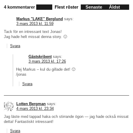
4 kommentarer
Flest röster
Senaste
Äldst
Markus "LAKE" Berglund
says:
3 mars 2013 kl. 11:59
Tack för en intressant text Jonas!
Jag hade helt missat denna story. 🙂
Svara
Gästskribent
says:
3 mars 2013 kl. 17:26
Hej Markus – kul du gillade det! 🙂
/jonas
Svara
Lotten Bergman
says:
4 mars 2013 kl. 23:34
Jag läste med tappad haka och stirrande ögon — jag hade också missat
detta! Fantastiskt intressant!
Svara