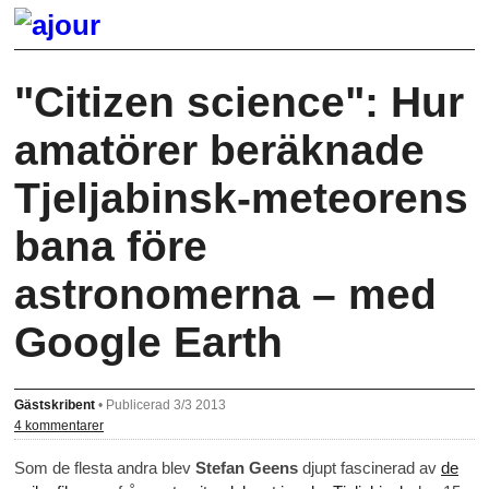
"Citizen science": Hur
amatörer beräknade
Tjeljabinsk-meteorens
bana före
astronomerna – med
Google Earth
Gästskribent
•
Publicerad 3/3 2013
4 kommentarer
Som de flesta andra blev
Stefan Geens
djupt fascinerad av
de