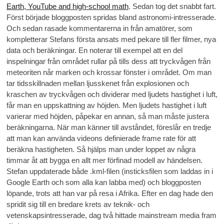
Earth, YouTube and high-school math
. Sedan tog det snabbt fart.
Först började bloggposten spridas bland astronomi-intresserade.
Och sedan rasade kommentarerna in från amatörer, som
kompletterar Stefans första ansats med pekare till fler filmer, nya
data och beräkningar. En noterar till exempel att en del
inspelningar från området rullar på tills dess att tryckvågen från
meteoriten når marken och krossar fönster i området. Om man
tar tidsskillnaden mellan ljusskenet från explosionen och
kraschen av tryckvågen och dividerar med ljudets hastighet i luft,
får man en uppskattning av höjden. Men ljudets hastighet i luft
varierar med höjden, påpekar en annan, så man måste justera
beräkningarna. När man känner till avståndet, föreslår en tredje
att man kan använda videons definierade frame rate för att
beräkna hastigheten. Så hjälps man under loppet av några
timmar åt att bygga en allt mer förfinad modell av händelsen.
Stefan uppdaterade både .kml-filen (insticksfilen som laddas in i
Google Earth och som alla kan labba med) och bloggposten
löpande, trots att han var på resa i Afrika. Efter en dag hade den
spridit sig till en bredare krets av teknik- och
vetenskapsintresserade, dag två hittade mainstream media fram