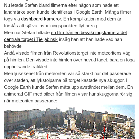
Nu letade Stefan bland filmerna efter någon som hade ett
landmärke som kunde identifieras i Google Earth. Många filmer
togs via
dashboard-kameror
. En komplikation med dem är
förstås att själva inspelningspunkten flyttar sig.
Men när Stefan hittade
en film från en bevakningskamera det
centrala torget i Tjeljabinsk
insåg han att han hade vad han
behövde.
Ändå visade filmen från Revolutionstorget inte meteoritens väg
på himlen. Den visade inte himlen över huvud taget, bara en föga
upphetsande trafikled.
Men ljusskenet från meteoriten var så starkt när det passerade
över staden, att lykstolparna på torget kastade nya skuggor. I
Google Earth kunde Stefan mäta upp avståndet mellan dem. En
animerad GIF med bilder från filmen visar hur skuggorna rör sig
när meteoriten passerade: