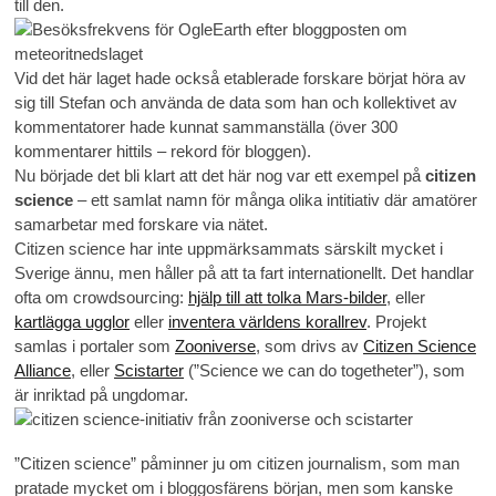
till den.
Vid det här laget hade också etablerade forskare börjat höra av
sig till Stefan och använda de data som han och kollektivet av
kommentatorer hade kunnat sammanställa (över 300
kommentarer hittils – rekord för bloggen).
Nu började det bli klart att det här nog var ett exempel på
citizen
science
– ett samlat namn för många olika intitiativ där amatörer
samarbetar med forskare via nätet.
Citizen science har inte uppmärksammats särskilt mycket i
Sverige ännu, men håller på att ta fart internationellt. Det handlar
ofta om crowdsourcing:
hjälp till att tolka Mars-bilder
, eller
kartlägga ugglor
eller
inventera världens korallrev
. Projekt
samlas i portaler som
Zooniverse
, som drivs av
Citizen Science
Alliance
, eller
Scistarter
(”Science we can do togetheter”), som
är inriktad på ungdomar.
”Citizen science” påminner ju om citizen journalism, som man
pratade mycket om i bloggosfärens början, men som kanske