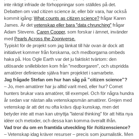
inte riktigt infriade de förhoppningar som ställdes på det.
Debatten om vad citizen science är, eller bör vara, har också
kommit igång:
What counts as citizen science?
frågar Karen
James. Är det
vetenskap eller bara ”data chrunching”
frågar
Adam Stevens.
Caren Cooper
, som forskar i ämnet, invänder
med
Pearls Across the Zooniverse.
Typiskt för de projekt som jag länkat till här ovan är dock att
initiativet kommer från forskarna, och medborgarna ombeds
haka på. Hos Ogle Earth var det ju faktiskt tvärtom: den
utlösande snilleblixten kom från ”medborgaren”, och utspridda
amatörer definierade själva fram projektet i samarbete.
Jag frågade Stefan om hur han såg på ”citizen science”?
– Jo, men amatörer har ju alltid varit med, eller hur? Comet
hunters brukar vara amatörer, till exempel. Och för några hundra
år sedan var nästan alla vetenskapsmän amatörer. Grejen med
vetenskap är att det nu ofta krävs djup kunskap, men det
betyder inte att man kan utnyttja ”lateral thinking” för att hitta nya
idéer och metoder, och dessa kan komma överallt ifrån.
Vad tror du om en framtida utveckling för #citizenscience?
– Vetenskap idag kräver resurser – precis som journalistik. Men