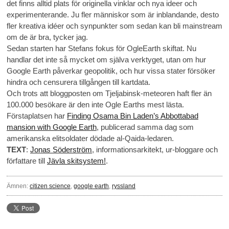
det finns alltid plats för originella vinklar och nya ideer och
experimenterande. Ju fler människor som är inblandande, desto
fler kreativa idéer och synpunkter som sedan kan bli mainstream
om de är bra, tycker jag.
Sedan starten har Stefans fokus för OgleEarth skiftat. Nu
handlar det inte så mycket om själva verktyget, utan om hur
Google Earth påverkar geopolitik, och hur vissa stater försöker
hindra och censurera tillgången till kartdata.
Och trots att bloggposten om Tjeljabinsk-meteoren haft fler än
100.000 besökare är den inte Ogle Earths mest lästa.
Förstaplatsen har
Finding Osama Bin Laden’s Abbottabad
mansion with Google Earth
, publicerad samma dag som
amerikanska elitsoldater dödade al-Qaida-ledaren.
TEXT
:
Jonas Söderström
, informationsarkitekt, ur-bloggare och
författare till
Jävla skitsystem!
.
Ämnen:
citizen science
,
google earth
,
ryssland