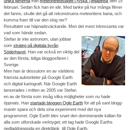
unika filmerna
från
meteoritnedslaget i ryska Tjeljabinsk
den 15
februari. Sedan fick han en idé. Med tanke på hur många filmer
det fanns, skulle det gå att rekonstruera meteoritens bana, och
komma fram till var den slog ner?
Resultatet var häpnadsväckande. Men det mest intressanta var
vad som hände sedan.
Stefan är inte astronom, utan jobbar
som
strateg på digitala byrån
Söderhavet
. Han var också en viktig del
av den första, tidiga bloggosfären i
Sverige.
Men han är dessutom en av världens
främsta auktoriteter på Google Earth
och digital kartografi. När Google Earth
lanserades i mitten av 2005 var Stefan
en av de första som insåg vilka möjligheter som nu hade
öppnats. Han
startade bloggen Ogle Earth
för att på sant blogg-
manér spara och dela sina experiment med det nya
programmet. Ogle Earth blev snart den dominerande källan för
alla som utforskade verktyget; ett tag hade Google Earths
nedladdningsida en direktlänk till Ogle Earth.