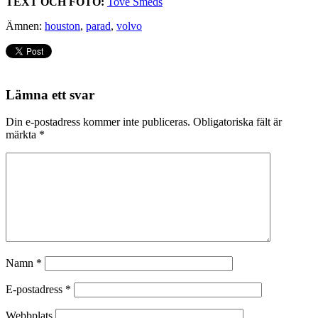
TEXT OCH FOTO:
Tove Smeds
Ämnen:
houston
,
parad
,
volvo
Lämna ett svar
Din e-postadress kommer inte publiceras.
Obligatoriska fält är
märkta
*
Namn
*
E-postadress
*
Webbplats