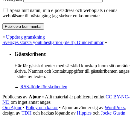
Spara mitt namn, min e-postadress och webbplats i denna
webbläsare till nästa gång jag skriver en kommentar.
«
Uppdrag granskning
Sveriges största youtubestjärnor (del4): Dunderhumor
»
Gästskribent
Här får gästskribenter med särskild kunskap inom sitt område
skriva. Namnet och kontaktuppgifter till gästskribenten anges
i slutet av texten.
→
RSS-flöde för skribenten
Publiceras av
Ajour
• Allt material är publicerat enligt
CC BY-NC-
ND
om inget annat anges
Om Ajour
•
Policy och kakor
•
Ajour använder sig av
WordPress
,
design av
TDH
och hackas löpande av
Hippies
och
Jocke Gustin