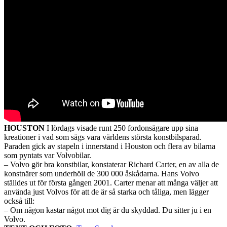
HOUSTON
I lördags visade runt 250 fordonsägare upp sina
kreationer i vad som sägs vara världens största konstbilsparad.
Paraden gick av stapeln i innerstand i Houston och flera av bilarna
som pyntats var Volvobilar.
– Volvo gör bra konstbilar, konstaterar Richard Carter, en av alla de
konstnärer som underhöll de 300 000 åskådarna. Hans Volvo
ställdes ut för första gången 2001. Carter menar att många väljer att
använda just Volvos för att de är så starka och tåliga, men lägger
också till:
– Om någon kastar något mot dig är du skyddad. Du sitter ju i en
Volvo.