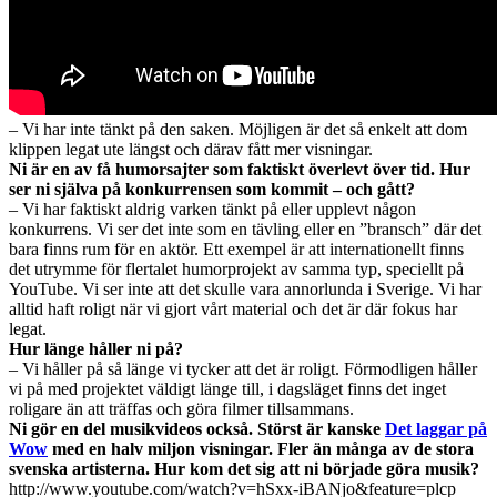
– Vi har inte tänkt på den saken. Möjligen är det så enkelt att dom
klippen legat ute längst och därav fått mer visningar.
Ni är en av få humorsajter som faktiskt överlevt över tid. Hur
ser ni själva på konkurrensen som kommit – och gått?
– Vi har faktiskt aldrig varken tänkt på eller upplevt någon
konkurrens. Vi ser det inte som en tävling eller en ”bransch” där det
bara finns rum för en aktör. Ett exempel är att internationellt finns
det utrymme för flertalet humorprojekt av samma typ, speciellt på
YouTube. Vi ser inte att det skulle vara annorlunda i Sverige. Vi har
alltid haft roligt när vi gjort vårt material och det är där fokus har
legat.
Hur länge håller ni på?
– Vi håller på så länge vi tycker att det är roligt. Förmodligen håller
vi på med projektet väldigt länge till, i dagsläget finns det inget
roligare än att träffas och göra filmer tillsammans.
Ni gör en del musikvideos också. Störst är kanske
Det laggar på
Wow
med en halv miljon visningar. Fler än många av de stora
svenska artisterna. Hur kom det sig att ni började göra musik?
http://www.youtube.com/watch?v=hSxx-iBANjo&feature=plcp