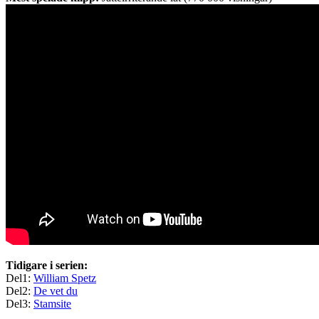
Tidigare i serien:
Del1:
William Spetz
Del2:
De vet du
Del3:
Stamsite