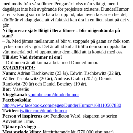
med motiv från våra filmer. Pengar är i viss mån viktigt, men i
dagsläget inte helt avgörande för projektets existens. DunderHumor
är en satsning som inte bara tar upp tid, utan även kostar en hel del,
därför är vi idag glada att vi faktiskt kan dra in en liten slant på det vi
gör.
Ni figurerar själv flitigt i flera filmer – blir ni igenkända på
stan?
– Ja. Med jämna mellanrum så blir vi stoppade på gatan av folk som
tycker om det vi gör. Det är alltid kul att träffa dem som uppskattar
vårt material och vi uppmuntrar dem alltid att ta kontakt med oss.
Till sist: Vad drömmer ni om?
– Drömmen är att kunna arbeta med Dunderhumor.
SNABBFAKTA
:
Namn:
Adrian Tischkewitz (23 år), Edwin Tischkewitz (22 år),
Walter Tischkewitz (20 år), Andreas Grahn (20 år), Dennis
Ramkvist (20 år) och Daniel Botchey (19 år).
Bor:
Västerås
Vloggkanal:
youtube.com/dunderhumor
Facebooksida
:
http://www.facebook.com/pages/DunderHumor/168110507880
Twitter:
twitter.com/dunderhumor
Person vi inspireras av
: Pendleton Ward, skaparen av serien
Adventure Time.
Tjänar på vlogg:
–
Mest spelade klipp:
Jätteirriterande låt (770 000 visningar)