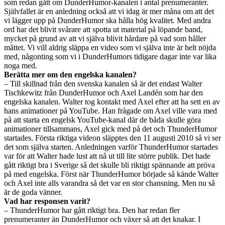
som redan gått om DunderHumor-kanalen i antal prenumeranter.
Självfallet är en anledning också att vi idag är mer måna om att det
vi lägger upp på DunderHumor ska hålla hög kvalitet. Med andra
ord har det blivit svårare att spotta ut material på löpande band,
mycket på grund av att vi själva blivit hårdare på vad som håller
måttet. Vi vill aldrig släppa en video som vi själva inte är helt nöjda
med, någonting som vi i DunderHumors tidigare dagar inte var lika
noga med.
Berätta mer om den engelska kanalen?
– Till skillnad från den svenska kanalen så är det endast Walter
Tischkewitz från DunderHumor och Axel Landén som har den
engelska kanalen. Walter tog kontakt med Axel efter att ha sett en av
hans animationer på YouTube. Han frågade om Axel ville vara med
på att starta en engelsk YouTube-kanal där de båda skulle göra
animationer tillsammans, Axel gick med på det och ThunderHumor
startades. Första riktiga videon släpptes den 11 augusti 2010 så vi ser
det som själva starten. Anledningen varför ThunderHumor startades
var för att Walter hade lust att nå ut till lite större publik. Det hade
gått riktigt bra i Sverige så det skulle bli riktigt spännande att pröva
på med engelska. Först när ThunderHumor började så kände Walter
och Axel inte alls varandra så det var en stor chansning. Men nu så
är de goda vänner.
Vad har responsen varit?
– ThunderHumor har gått riktigt bra. Den har redan fler
prenumeranter än DunderHumor och växer så att det knakar. I