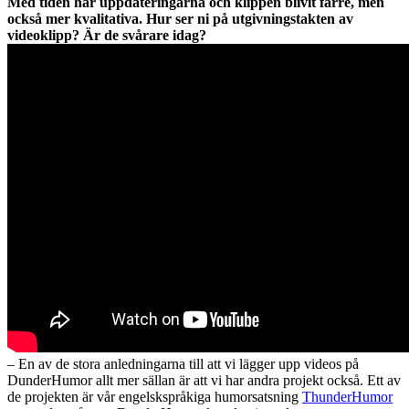
Med tiden har uppdateringarna och klippen blivit färre, men
också mer kvalitativa. Hur ser ni på utgivningstakten av
videoklipp? Är de svårare idag?
– En av de stora anledningarna till att vi lägger upp videos på
DunderHumor allt mer sällan är att vi har andra projekt också. Ett av
de projekten är vår engelskspråkiga humorsatsning
ThunderHumor