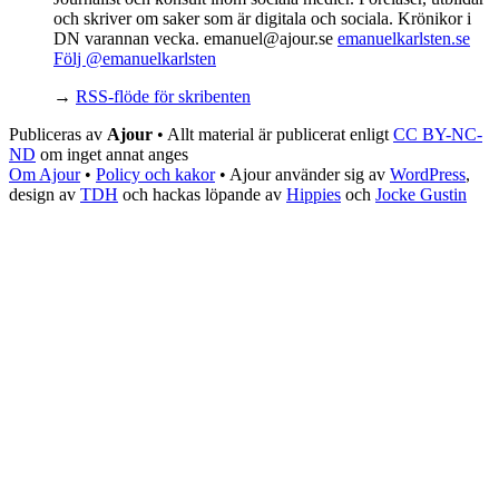
och skriver om saker som är digitala och sociala. Krönikor i
DN varannan vecka. emanuel@ajour.se
emanuelkarlsten.se
Följ @emanuelkarlsten
→
RSS-flöde för skribenten
Publiceras av
Ajour
• Allt material är publicerat enligt
CC BY-NC-
ND
om inget annat anges
Om Ajour
•
Policy och kakor
•
Ajour använder sig av
WordPress
,
design av
TDH
och hackas löpande av
Hippies
och
Jocke Gustin