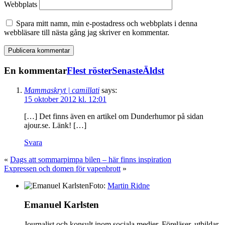
Webbplats
Spara mitt namn, min e-postadress och webbplats i denna
webbläsare till nästa gång jag skriver en kommentar.
En kommentar
Flest röster
Senaste
Äldst
Mammaskryt | camillati
says:
15 oktober 2012 kl. 12:01
[…] Det finns även en artikel om Dunderhumor på sidan
ajour.se. Länk! […]
Svara
«
Dags att sommarpimpa bilen – här finns inspiration
Expressen och domen för vapenbrott
»
Foto:
Martin Ridne
Emanuel Karlsten
Journalist och konsult inom sociala medier. Föreläser, utbildar