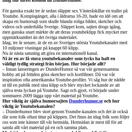
Idag har turen kommit till Dunderhumor.
För ganska exakt tre år sedan släppte sex Västeråskillar en trailer på
Youtube. Kompisgänget, alla i åldrarna 16-20, hade en idé om att
skapa en humorsajt som skulle blanda roliga bilder, sketcher och
videos och underhålla Sverige. Släppet kom, sajten drogs igång,
men ganska snart märkte de att deras youtubeklipp fick mycket mer
uppmärksamhet än det övriga materialet.
Idag, tre år senare, är de en av Sveriges största Youtubekanaler med
10 miljoner visningar på knappt 60 klipp.
Nu är nästa satsning att göra en internationell kanal.
Ni är en av få stora youtubekanaler som tycks ha haft en
väldigt tydlig strategi från början. Hur började allt?
– Innan lanseringen av DunderHumor så var vår gemensamma
hobby att på fritiden göra sketcher och kortfilmer. Då var vår
inspiration ofta amerikanska Youtube-profiler. Vi såg hur de nådde
ut till en publik med sina klipp och blev mycket lockande av att
själva testa lyckan på Youtube. Sagt och gjort, vi började under
sommaren 2009 lägga upp vårt material på Youtube.
Hur viktig är själva humorsajten
Dunderhumor.se
och hur
viktig är Youtubekanalen?
– Dunderhumor blev stort genom Youtube-kanalen och det är också
där som folk oftast tittar på klippen. Det finns än idag folk som följer
oss som inte känner till vår hemsida. Hemsidan är mest till för att
samla allt vårt material på en och samma plats.