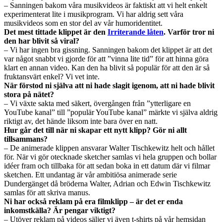
– Sanningen bakom våra musikvideos är faktiskt att vi helt enkelt
experimenterat lite i musikprogram. Vi har aldrig sett våra
musikvideos som en stor del av vår humoridentitet.
Det mest tittade klippet är den
Irriterande låten
. Varför tror ni
den har blivit så viral?
– Vi har ingen bra gissning. Sanningen bakom det klippet är att det
var något snabbt vi gjorde för att ”vinna lite tid” för att hinna göra
klart en annan video. Kan den ha blivit så populär för att den är så
fruktansvärt enkel? Vi vet inte.
När förstod ni själva att ni hade slagit igenom, att ni hade blivit
stora på nätet?
– Vi växte sakta med säkert, övergången från ”ytterligare en
YouTube kanal” till ”populär YouTube kanal” märkte vi själva aldrig
riktigt av, det hände liksom inte bara över en natt.
Hur går det till när ni skapar ett nytt klipp? Gör ni allt
tillsammans?
– De animerade klippen ansvarar Walter Tischkewitz helt och hållet
för. När vi gör otecknade sketcher samlas vi hela gruppen och bollar
idéer fram och tillbaka för att sedan boka in ett datum där vi filmar
sketchen. Ett undantag är vår ambitiösa animerade serie
Dundergänget då bröderna Walter, Adrian och Edwin Tischkewitz
samlas för att skriva manus.
Ni har också reklam på era filmklipp – är det er enda
inkomstkälla? Är pengar viktigt?
– Utöver reklam på videos säljer vi även t-shirts på vår hemsidan