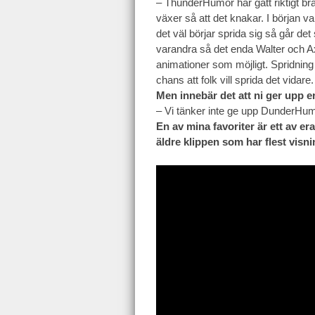
– ThunderHumor har gått riktigt b
växer så att det knakar. I början va
det väl börjar sprida sig så går det
varandra så det enda Walter och A
animationer som möjligt. Spridning 
chans att folk vill sprida det vidare.
Men innebär det att ni ger upp e
– Vi tänker inte ge upp DunderHum
En
av mina favoriter är ett av er
äldre klippen som har flest visni