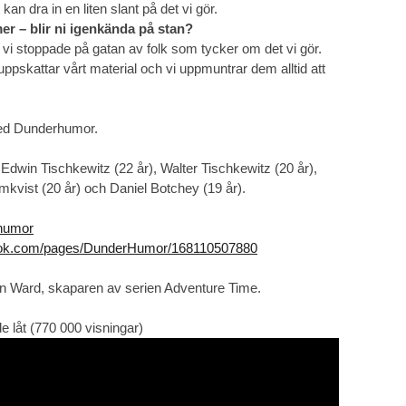
t kan dra in en liten slant på det vi gör.
ilmer – blir ni igenkända på stan?
vi stoppade på gatan av folk som tycker om det vi gör.
 uppskattar vårt material och vi uppmuntrar dem alltid att
ed Dunderhumor.
 Edwin Tischkewitz (22 år), Walter Tischkewitz (20 år),
kvist (20 år) och Daniel Botchey (19 år).
humor
ook.com/pages/DunderHumor/168110507880
on Ward, skaparen av serien Adventure Time.
de låt (770 000 visningar)