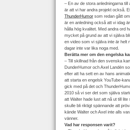
– En av de stora anledningarna till
är att vi har andra projekt också.
ThunderHumor
som redan gått om 
är en anledning också att vi idag
hålla hög kvalitet. Med andra ord ha
mycket på grund av att vi själva bli
en video som vi själva inte är hel
dagar inte var lika noga med.
Berätta mer om den engelska ka
– Till skillnad från den svenska ka
DunderHumor och Axel Landén som 
efter att ha sett en av hans anima
att starta en engelsk YouTube-kana
gick med på det och ThunderHumor 
2010 så vi ser det som själva star
att Walter hade lust att nå ut till lit
skulle bli riktigt spännande att p
kände Walter och Axel inte alls va
vänner.
Vad har responsen varit?