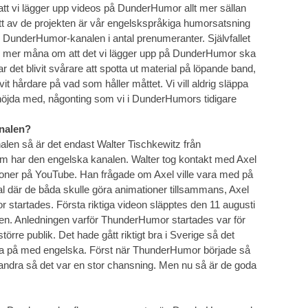
 att vi lägger upp videos på DunderHumor allt mer sällan
 Ett av de projekten är vår engelskspråkiga humorsatsning
DunderHumor-kanalen i antal prenumeranter. Självfallet
 är mer måna om att det vi lägger upp på DunderHumor ska
r det blivit svårare att spotta ut material på löpande band,
vit hårdare på vad som håller måttet. Vi vill aldrig släppa
t nöjda med, någonting som vi i DunderHumors tidigare
nalen?
nalen så är det endast Walter Tischkewitz från
har den engelska kanalen. Walter tog kontakt med Axel
tioner på YouTube. Han frågade om Axel ville vara med på
l där de båda skulle göra animationer tillsammans, Axel
startades. Första riktiga videon släpptes den 11 augusti
ten. Anledningen varför ThunderHumor startades var för
e större publik. Det hade gått riktigt bra i Sverige så det
röva på med engelska. Först när ThunderHumor började så
randra så det var en stor chansning. Men nu så är de goda