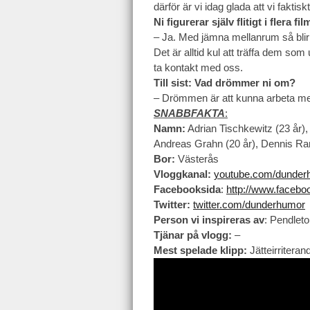
därför är vi idag glada att vi faktisk
Ni figurerar själv flitigt i flera f
– Ja. Med jämna mellanrum så blir 
Det är alltid kul att träffa dem som
ta kontakt med oss.
Till sist: Vad drömmer ni om?
– Drömmen är att kunna arbeta m
SNABBFAKTA
:
Namn:
Adrian Tischkewitz (23 år),
Andreas Grahn (20 år), Dennis Ram
Bor:
Västerås
Vloggkanal:
youtube.com/dunder
Facebooksida
:
http://www.faceb
Twitter:
twitter.com/dunderhumor
Person vi inspireras av
: Pendlet
Tjänar på vlogg:
–
Mest spelade klipp:
Jätteirriteran