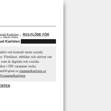
→
RSS-FLÖDE FÖR
to:
Martin Ridne
el Karlsten
alist och konsult inom sociala
r. Föreläser, utbildar och skriver om
 som är digitala och sociala.
ikor i DN varannan vecka.
uel@ajour.se
emanuelkarlsten.se
 @emanuelkarlsten
ENTEN