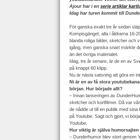
Ajour har i en
serie artiklar kar
Idag har turen kommit till Dund
För ganska exakt tre år sedan släpp
Kompisgänget, alla i åldrarna 16-2
blanda roliga bilder, sketcher och
igång, men ganska snart märkte d
än det övriga materialet.
Idag, tre år senare, är de en av S
på knappt 60 klipp.
Nu är nästa satsning att göra en int
Ni är en av få stora youtubekanal
början. Hur började allt?
– Innan lanseringen av DunderHum
sketcher och kortfilmer. Då var vår
de nådde ut till en publik med sina
på Youtube. Sagt och gjort, vi bö
Youtube.
Hur viktig är själva humorsajten
– Dunderhumor blev stort genom You