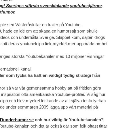
tlagt Sveriges största svensktalande youtubestjärnor
.
erhumor.
te sex Västeråskillar en trailer på Youtube.
0, hade en idé om att skapa en humorsajt som skulle
 videos och underhålla Sverige. Släppet kom, sajten drogs
e att deras youtubeklipp fick mycket mer uppmärksamhet
veriges största Youtubekanaler med 10 miljoner visningar
ernationell kanal.
er som tycks ha haft en väldigt tydlig strategi från
or så var vår gemensamma hobby att på fritiden göra
 inspiration ofta amerikanska Youtube-profiler. Vi såg hur
 klipp och blev mycket lockande av att själva testa lyckan
rjade under sommaren 2009 lägga upp vårt material på
Dunderhumor.se
och hur viktig är Youtubekanalen?
tube-kanalen och det är också där som folk oftast tittar