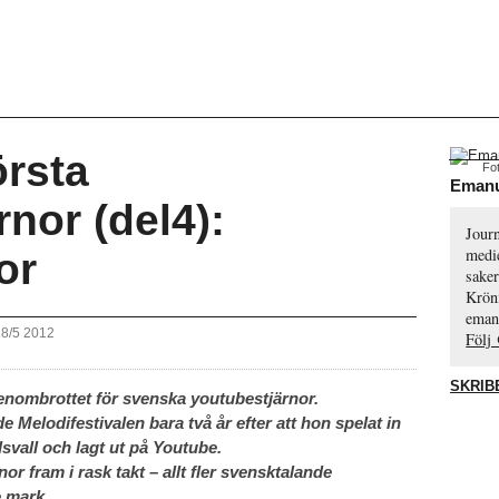
örsta
Fo
Emanu
nor (del4):
Journ
medie
or
saker
Krön
eman
18/5 2012
Följ
SKRIB
 genombrottet för svenska youtubestjärnor.
e Melodifestivalen bara två år efter att hon spelat in
dsvall och lagt ut på Youtube.
r fram i rask takt – allt fler svensktalande
e mark.