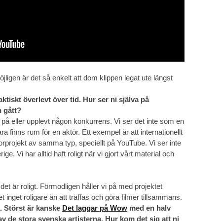
jligen är det så enkelt att dom klippen legat ute längst
ktiskt överlevt över tid. Hur ser ni själva på
 gått?
kt på eller upplevt någon konkurrens. Vi ser det inte som en
ra finns rum för en aktör. Ett exempel är att internationellt
orprojekt av samma typ, speciellt på YouTube. Vi ser inte
ge. Vi har alltid haft roligt när vi gjort vårt material och
 det är roligt. Förmodligen håller vi på med projektet
 det inget roligare än att träffas och göra filmer tillsammans.
. Störst är kanske
Det laggar på Wow
med en halv
av de stora svenska artisterna. Hur kom det sig att ni