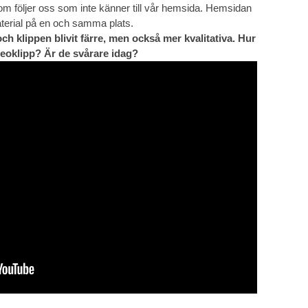
som följer oss som inte känner till vår hemsida. Hemsidan
 material på en och samma plats.
h klippen blivit färre, men också mer kvalitativa. Hur
deoklipp? Är de svårare idag?