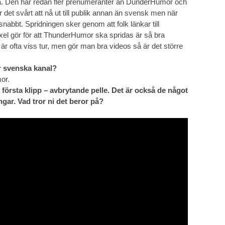
ra. Den har redan fler prenumeranter än DunderHumor och
r det svårt att nå ut till publik annan än svensk men när
 snabbt. Spridningen sker genom att folk länkar till
xel gör för att ThunderHumor ska spridas är så bra
är ofta viss tur, men gör man bra videos så är det större
r svenska kanal?
or.
a första klipp – avbrytande pelle. Det är också de något
ngar. Vad tror ni det beror på?