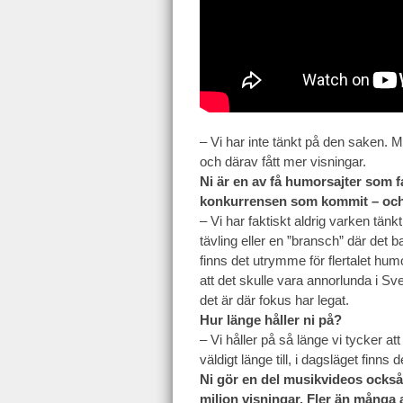
– Vi har inte tänkt på den saken. Mö
och därav fått mer visningar.
Ni är en av få humorsajter som fa
konkurrensen som kommit – och
– Vi har faktiskt aldrig varken tän
tävling eller en ”bransch” där det ba
finns det utrymme för flertalet hum
att det skulle vara annorlunda i Sveri
det är där fokus har legat.
Hur länge håller ni på?
– Vi håller på så länge vi tycker att
väldigt länge till, i dagsläget finns
Ni gör en del musikvideos också
miljon visningar. Fler än många 