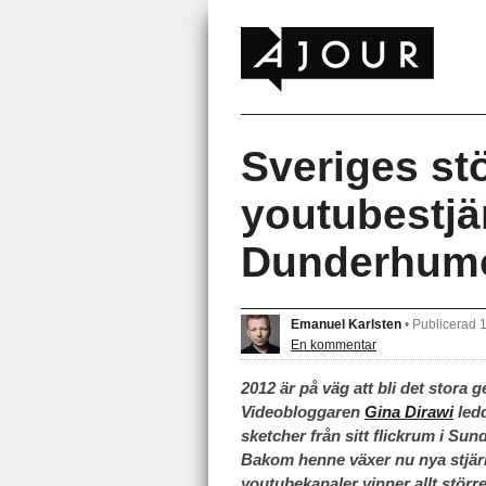
Sveriges st
youtubestjär
Dunderhum
Emanuel Karlsten
•
Publicerad 
En kommentar
2012 är på väg att bli det stora
Videobloggaren
Gina Dirawi
ledd
sketcher från sitt flickrum i Sun
Bakom henne växer nu nya stjärno
youtubekanaler vinner allt störr