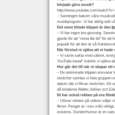
började göra musik?
http://www.youtube.com/watch?v=
– Sanningen bakom våra musikvideos 
musikprogram. Vi har aldrig sett v
Det mest tittade klippet är den
I
– Vi har ingen bra gissning. Sannin
gjorde för att ”vinna lite tid” för a
populär för att den är så fruktansvä
När förstod ni själva att ni hade 
– Vi växte sakta med säkert, övergå
YouTube kanal” märkte vi själva aldr
Hur går det till när ni skapar ett
– De animerade klippen ansvarar Wa
sketcher samlas vi hela gruppen och
datum där vi filmar sketchen. Ett
då bröderna Walter, Adrian och Ed
Ni har också reklam på era filmk
– Utöver reklam på videos säljer v
filmer. Pengar är i viss mån viktigt
existens. DunderHumor är en satsni