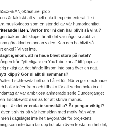
hSxx-iBANjo&feature=plcp
är faktiskt att vi helt enkelt experimenterat lite i
åra musikvideos som en stor del av vår humoridentitet.
rriterande låten
. Varför tror ni den har blivit så viral?
gen bakom det klippet är att det var något snabbt vi
tt hinna göra klart en annan video. Kan den ha blivit så
rt enkel? Vi vet inte.
slagit igenom, att ni hade blivit stora på nätet?
ngen från ”ytterligare en YouTube kanal” till ”populär
ig riktigt av, det hände liksom inte bara över en natt.
 nytt klipp? Gör ni allt tillsammans?
lter Tischkewitz helt och hållet för. När vi gör otecknade
 bollar idéer fram och tillbaka för att sedan boka in ett
 undantag är vår ambitiösa animerade serie Dundergänget
win Tischkewitz samlas för att skriva manus.
lipp – är det er enda inkomstkälla? Är pengar viktigt?
i även t-shirts på vår hemsidan med motiv från våra
, men i dagsläget inte helt avgörande för projektets
ng som inte bara tar upp tid, utan även kostar en hel del,