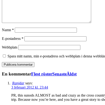
Namn
*
E-postadress
*
Webbplats
Spara mitt namn, min e-postadress och webbplats i denna webbläsa
En kommentar
Flest röster
Senaste
Äldst
Ranjdar
says:
3 februari 2012 kl. 23:44
PR, this sunods ALMOST as bad and crazy as the cross country t
trip. Because now you’re here, and you have a great story to sh