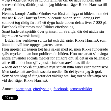
– Jag tyckte det vore synd om familjen om de hade förlorat sina
semesterbilder, därför postade jag bilderna, säger Rikke Harritsø till
Ajour.
Hennes kompis Antiha Winther var först att lägga ut bilden, men det
var när Rikke Harritsø återpublicerade bilden sent i lördags kväll
som det tog riktig fart. På ett dygn hade bilden delats över 7 000 på
Facebook tillsammas med Rikkes efterlysning.
Snart hade det spridits över gränsen till Sverige, där det nådde sin
ägare – en svensk familj.
– Bilden har verkligen spritts hit och dit, säger Rikke Harritsø, som
ännu inte vill inte uppge ägarens namn.
Hon uppger att ägaren tog hela saken med ro, men Rikke funderade
själv mycket innan hon publicerade bilden. Hon menar att så många
andra använder sociala medier för att göra ont, så det är en balansakt
att se till att det hon själv postar inte kan användas till det.
– Men det är också ett ganska nytt sätt att hitta saker eller människor.
Men tanken att använda sociala medier för det tycker jag är god.
Som vi sett idag så fungerar det väldigt bra. Jag tror vi får vänja oss
vid det, säger Rikke Harritsø.
Ämnen:
borttappat
,
efterlysning
,
facebook
,
semesterbilder