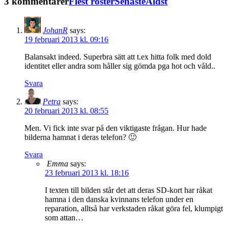
3 kommentarer
Flest röster
Senaste
Äldst
JohanR
says:
19 februari 2013 kl. 09:16
Balansakt indeed. Superbra sätt att t.ex hitta folk med dold
identitet eller andra som håller sig gömda pga hot och våld..
Svara
Petra
says:
20 februari 2013 kl. 08:55
Men. Vi fick inte svar på den viktigaste frågan. Hur hade
bilderna hamnat i deras telefon? 🙂
Svara
Emma
says:
23 februari 2013 kl. 18:16
I texten till bilden står det att deras SD-kort har råkat
hamna i den danska kvinnans telefon under en
reparation, alltså har verkstaden råkat göra fel, klumpigt
som attan…