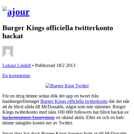
Burger Kings officiella twitterkonto
hackat
Lukasz Lindell
•
Publicerad 18/2 2013
En kommentar
För en dryg timme sedan dök det upp en tweet från
hamburgerföretaget
Burger Kings officiella twitterkonto
där det står
att de blivit sålda till McDonalds, något som inte stämmer. Burger
Kings twitterkonto med nära 100 000 followers har blivit hackat av
hackergruppen Anonymous
en okänd aktör. Efter en och en halv
timme stängdes kontot ner av Twitter.
Innan dess har dock Burger Kings logotyp bytts ut till McDonalds