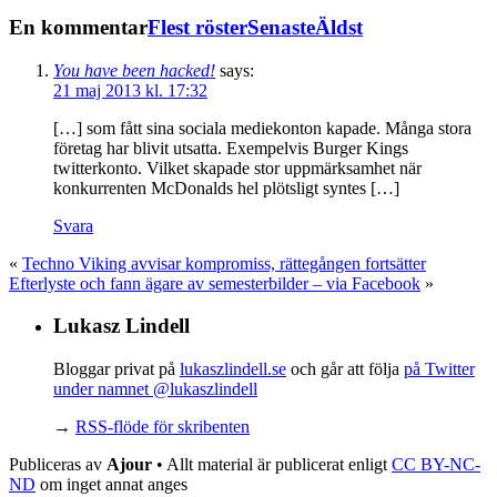
En kommentar
Flest röster
Senaste
Äldst
You have been hacked!
says:
21 maj 2013 kl. 17:32
[…] som fått sina sociala mediekonton kapade. Många stora
företag har blivit utsatta. Exempelvis Burger Kings
twitterkonto. Vilket skapade stor uppmärksamhet när
konkurrenten McDonalds hel plötsligt syntes […]
Svara
«
Techno Viking avvisar kompromiss, rättegången fortsätter
Efterlyste och fann ägare av semesterbilder – via Facebook
»
Lukasz Lindell
Bloggar privat på
lukaszlindell.se
och går att följa
på Twitter
under namnet @lukaszlindell
→
RSS-flöde för skribenten
Publiceras av
Ajour
• Allt material är publicerat enligt
CC BY-NC-
ND
om inget annat anges