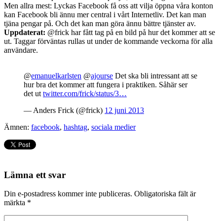
Men allra mest: Lyckas Facebook få oss att vilja öppna våra konton
kan Facebook bli ännu mer central i vårt Internetliv. Det kan man
tjäna pengar på. Och det kan man göra ännu bättre tjänster av.
Uppdaterat:
@frick har fått tag på en bild på hur det kommer att se
ut. Taggar förväntas rullas ut under de kommande veckorna för alla
användare.
@
emanuelkarlsten
@
ajourse
Det ska bli intressant att se
hur bra det kommer att fungera i praktiken. Såhär ser
det ut
twitter.com/frick/status/3…
— Anders Frick (@frick)
12 juni 2013
Ämnen:
facebook
,
hashtag
,
sociala medier
Lämna ett svar
Din e-postadress kommer inte publiceras.
Obligatoriska fält är
märkta
*