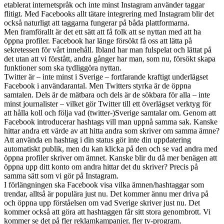
etablerat internetspråk och inte minst Instagram använder taggar
flitigt. Med Facebooks allt tätare integrering med Instagram blir det
också naturligt att taggarna fungerar på båda plattformarna.
Men framförallt är det ett sätt att få folk att se nyttan med att ha
öppna profiler. Facebook har länge försökt få oss att lätta på
sekretessen för vårt innehåll. Ibland har man fulspelat och lättat på
det utan att vi förstått, andra gånger har man, som nu, försökt skapa
funktioner som ska tydliggöra nyttan.
Twitter är – inte minst i Sverige – fortfarande kraftigt underlägset
Facebook i användarantal. Men Twitters styrka är de öppna
samtalen. Dels är de mätbara och dels är de sökbara för alla – inte
minst journalister – vilket gör Twitter till ett överlägset verktyg för
att hålla koll och följa vad (twitter-)Sverige samtalar om. Genom att
Facebook introducerar hashtags vill man uppnå samma sak. Kanske
hittar andra ett värde av att hitta andra som skriver om samma ämne?
Att använda en hashtag i din status gör inte din uppdatering
automatiskt publik, men du kan klicka på den och se vad andra med
öppna profiler skriver om ämnet. Kanske blir du då mer benägen att
öppna upp ditt konto om andra hittar det du skriver? Precis på
samma sätt som vi gör på Instagram.
I förlängningen ska Facebook visa vilka ämnen/hashtaggar som
trendar, alltså är populära just nu. Det kommer ännu mer driva på
och öppna upp förståelsen om vad Sverige skriver just nu. Det
kommer också att göra att hashtaggen får sitt stora genombrott. Vi
kommer se det på fler reklamkampanjer, fler tv-program.