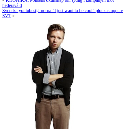
«
KRÖNIKA: Polisens okunskap blir tydlig i kampanjen mot
hedersvåld
Svenska youtubestjärnorna "I just want to be cool" plockas upp av
SVT
»