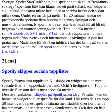
Sverige. Spelet StarCraft2 som hon spelar är ett så kallat ”real-time-
strategy”-spel som bäst kan liknas vid ett parti schack som utspelar
sig i realtid. Spelarna måste hela tiden ta snabba beslut och sedan
utföra dem. Under en match på mellan 10-20 minuter snittar de
professionella spelarna flera hundra tangenttryckningar och
musklick i minuten. E-sport har de senaste åren vuxit till att bli ett
begrepp även utanför gaming-världen. Traditionella medier
som
Aftonbladet
,
SVT
och
TV4
sänder och rapporterar numera
regelbundet från svenska och internationella tävlingar. Ajour har
pratat med Madeleine för att få en inblick i hur det känns att vara en
av de bästa kvinnorna i en sport som domineras av män.
Läs vidare →
21 maj
Spotify släpper sociala topplistor
Spotify förnya sina topplistor. Nu släpps en widget med de mest
spelade låtarna – uppdelade per land. Och! Ytterligare en ”Topp 50”
över de låtar som delats mest i sociala medier.
Den nya funktionen
släpptes på Spotify.com idag
. På sajten kan du
hämta en widget som är specifik för ditt land. Här finns dels en topp
50-lista över de mest spelade låtarna med statistik över hur ofta de
har streamats under den senaste kalenderveckan. Och dels en lista