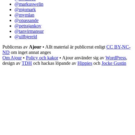
@markuswelin
@mjomark
@mymlan
@opassande
@petrajankov
@tanvirmansur
@ulfbjereld
Publiceras av
Ajour
• Allt material är publicerat enligt
CC BY-NC-
ND
om inget annat anges
Om Ajour
•
Policy och kakor
•
Ajour använder sig av
WordPress
,
design av
TDH
och hackas löpande av
Hippies
och
Jocke Gustin