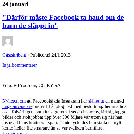
24 januari
"Därför måste Facebook ta hand om de
barn de släppt in"
Gästskribent
•
Publicerad 24/1 2013
Inga kommentarer
Foto: Ed Yourdon, CC-BY-SA
Nyheten om
att Facebookägda Instagram har
slängt ut
en mängd
unga användare
under 13 år slog ned med bestörtning hemma hos
oss. Tolvåringen, som instagrammat sedan i somras, lärt sig tagga
bilder och stolt jobbat upp över 300 följare var utom sig när han
insåg att hans konto var spärrat. Inte lyckades han starta ett nytt
konto heller, lite smartare än så var tydligen barnfiltret.
Läs vidare →