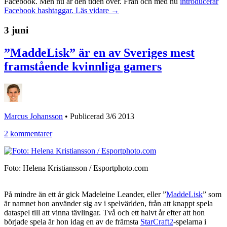
Facebook. Men nu är den tiden över. Från och med nu
introducerar
Facebook hashtaggar.
Läs vidare →
3 juni
”MaddeLisk” är en av Sveriges mest
framstående kvinnliga gamers
Marcus Johansson
•
Publicerad 3/6 2013
2 kommentarer
Foto: Helena Kristiansson / Esportphoto.com
På mindre än ett år gick Madeleine Leander, eller ”
MaddeLisk
” som
är namnet hon använder sig av i spelvärlden, från att knappt spela
dataspel till att vinna tävlingar. Två och ett halvt år efter att hon
började spela är hon idag en av de främsta
StarCraft2
-spelarna i