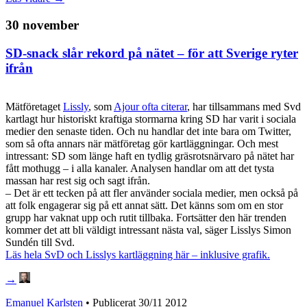
30 november
SD-snack slår rekord på nätet – för att Sverige ryter
ifrån
Mätföretaget
Lissly
, som
Ajour ofta citerar
, har tillsammans med Svd
kartlagt hur historiskt kraftiga stormarna kring SD har varit i sociala
medier den senaste tiden. Och nu handlar det inte bara om Twitter,
som så ofta annars när mätföretag gör kartläggningar. Och mest
intressant: SD som länge haft en tydlig gräsrotsnärvaro på nätet har
fått mothugg – i alla kanaler. Analysen handlar om att det tysta
massan har rest sig och sagt ifrån.
– Det är ett tecken på att fler använder sociala medier, men också på
att folk engagerar sig på ett annat sätt. Det känns som om en stor
grupp har vaknat upp och rutit tillbaka. Fortsätter den här trenden
kommer det att bli väldigt intressant nästa val, säger Lisslys Simon
Sundén till Svd.
Läs hela SvD och Lisslys kartläggning här – inklusive grafik.
→
Emanuel Karlsten
• Publicerat
30/11 2012