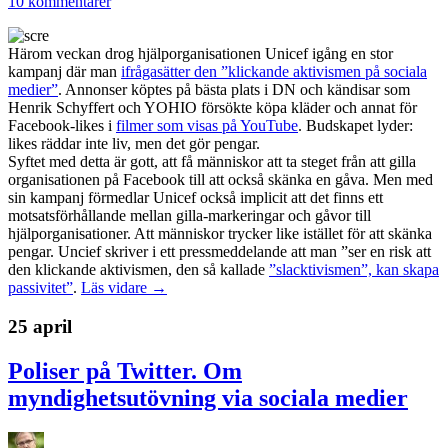
10 kommentarer
Härom veckan drog hjälporganisationen Unicef igång en stor
kampanj där man
ifrågasätter den ”klickande aktivismen på sociala
medier”
. Annonser köptes på bästa plats i DN och kändisar som
Henrik Schyffert och YOHIO försökte köpa kläder och annat för
Facebook-likes i
filmer som visas på YouTube
. Budskapet lyder:
likes räddar inte liv, men det gör pengar.
Syftet med detta är gott, att få människor att ta steget från att gilla
organisationen på Facebook till att också skänka en gåva. Men med
sin kampanj förmedlar Unicef också implicit att det finns ett
motsatsförhållande mellan gilla-markeringar och gåvor till
hjälporganisationer. Att människor trycker like istället för att skänka
pengar. Uncief skriver i ett pressmeddelande att man ”ser en risk att
den klickande aktivismen, den så kallade
”slacktivismen”, kan skapa
passivitet”
.
Läs vidare →
25 april
Poliser på Twitter. Om
myndighetsutövning via sociala medier