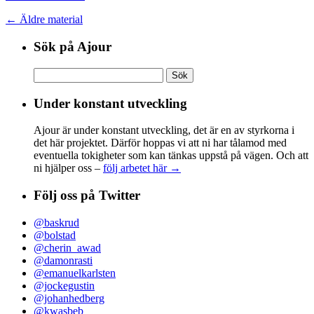
← Äldre material
Sök på Ajour
Sök
efter:
Under konstant utveckling
Ajour är under konstant utveckling, det är en av styrkorna i
det här projektet. Därför hoppas vi att ni har tålamod med
eventuella tokigheter som kan tänkas uppstå på vägen. Och att
ni hjälper oss –
följ arbetet här →
Följ oss på Twitter
@baskrud
@bolstad
@cherin_awad
@damonrasti
@emanuelkarlsten
@jockegustin
@johanhedberg
@kwasbeb