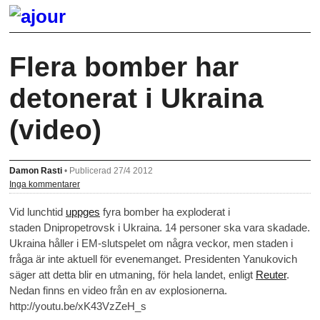
Flera bomber har
detonerat i Ukraina
(video)
Damon Rasti
•
Publicerad 27/4 2012
Inga kommentarer
Vid lunchtid
uppges
fyra bomber ha exploderat i
staden Dnipropetrovsk i Ukraina. 14 personer ska vara skadade.
Ukraina håller i EM-slutspelet om några veckor, men staden i
fråga är inte aktuell för evenemanget. Presidenten Yanukovich
säger att detta blir en utmaning, för hela landet, enligt
Reuter
.
Nedan finns en video från en av explosionerna.
http://youtu.be/xK43VzZeH_s