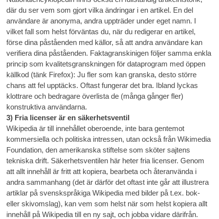
där du ser vem som gjort vilka ändringar i en artikel. En del
användare är anonyma, andra uppträder under eget namn. I
vilket fall som helst förväntas du, när du redigerar en artikel,
förse dina påståenden med källor, så att andra användare kan
verifiera dina påståenden. Faktagranskinigen följer samma enkla
princip som kvalitetsgranskningen för dataprogram med öppen
källkod (tänk Firefox): Ju fler som kan granska, desto större
chans att fel upptäcks. Oftast fungerar det bra. Ibland lyckas
klottrare och bedragare överlista de (många gånger fler)
konstruktiva användarna.
3) Fria licenser är en säkerhetsventil
Wikipedia är till innehållet oberoende, inte bara gentemot
kommersiella och politiska intressen, utan också från Wikimedia
Foundation, den amerikanska stiftelse som sköter sajtens
tekniska drift. Säkerhetsventilen här heter fria licenser. Genom
att allt innehåll är fritt att kopiera, bearbeta och återanvända i
andra sammanhang (det är därför det oftast inte går att illustrera
artiklar på svenskspråkiga Wikipedia med bilder på t.ex. bok-
eller skivomslag), kan vem som helst när som helst kopiera allt
innehåll på Wikipedia till en ny sajt, och jobba vidare därifrån.