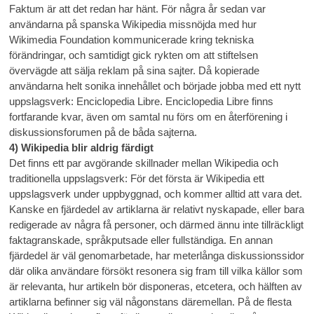
Faktum är att det redan har hänt. För några år sedan var
användarna på spanska Wikipedia missnöjda med hur
Wikimedia Foundation kommunicerade kring tekniska
förändringar, och samtidigt gick rykten om att stiftelsen
övervägde att sälja reklam på sina sajter. Då kopierade
användarna helt sonika innehållet och började jobba med ett nytt
uppslagsverk: Enciclopedia Libre. Enciclopedia Libre finns
fortfarande kvar, även om samtal nu förs om en återförening i
diskussionsforumen på de båda sajterna.
4) Wikipedia blir aldrig färdigt
Det finns ett par avgörande skillnader mellan Wikipedia och
traditionella uppslagsverk: För det första är Wikipedia ett
uppslagsverk under uppbyggnad, och kommer alltid att vara det.
Kanske en fjärdedel av artiklarna är relativt nyskapade, eller bara
redigerade av några få personer, och därmed ännu inte tillräckligt
faktagranskade, språkputsade eller fullständiga. En annan
fjärdedel är väl genomarbetade, har meterlånga diskussionssidor
där olika användare försökt resonera sig fram till vilka källor som
är relevanta, hur artikeln bör disponeras, etcetera, och hälften av
artiklarna befinner sig väl någonstans däremellan. På de flesta