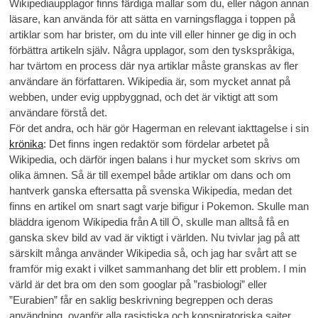
Wikipediaupplagor finns färdiga mallar som du, eller någon annan
läsare, kan använda för att sätta en varningsflagga i toppen på
artiklar som har brister, om du inte vill eller hinner ge dig in och
förbättra artikeln själv. Några upplagor, som den tyskspråkiga,
har tvärtom en process där nya artiklar måste granskas av fler
användare än författaren. Wikipedia är, som mycket annat på
webben, under evig uppbyggnad, och det är viktigt att som
användare förstå det.
För det andra, och här gör Hagerman en relevant iakttagelse i sin
krönika
: Det finns ingen redaktör som fördelar arbetet på
Wikipedia, och därför ingen balans i hur mycket som skrivs om
olika ämnen. Så är till exempel både artiklar om dans och om
hantverk ganska eftersatta på svenska Wikipedia, medan det
finns en artikel om snart sagt varje bifigur i Pokemon. Skulle man
bläddra igenom Wikipedia från A till Ö, skulle man alltså få en
ganska skev bild av vad är viktigt i världen. Nu tvivlar jag på att
särskilt många använder Wikipedia så, och jag har svårt att se
framför mig exakt i vilket sammanhang det blir ett problem. I min
värld är det bra om den som googlar på ”rasbiologi” eller
”Eurabien” får en saklig beskrivning begreppen och deras
användning, ovanför alla rasistiska och konspiratoriska sajter