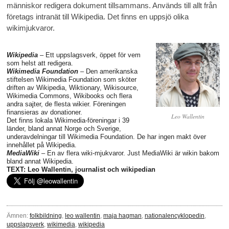
människor redigera dokument tillsammans. Används till allt från
företags intranät till Wikipedia. Det finns en uppsjö olika
wikimjukvaror.
Wikipedia
– Ett uppslagsverk, öppet för vem
som helst att redigera.
Wikimedia Foundation
– Den amerikanska
stiftelsen Wikimedia Foundation som sköter
driften av Wikipedia, Wiktionary, Wikisource,
Wikimedia Commons, Wikibooks och flera
andra sajter, de flesta wikier. Föreningen
finansieras av donationer.
Leo Wallentin
Det finns lokala Wikimedia-föreningar i 39
länder, bland annat Norge och Sverige,
underavdelningar till Wikimedia Foundation. De har ingen makt över
innehållet på Wikipedia.
MediaWiki
– En av flera wiki-mjukvaror. Just MediaWiki är wikin bakom
bland annat Wikipedia.
TEXT: Leo Wallentin, journalist och wikipedian
Ämnen:
folkbildning
,
leo wallentin
,
maja hagman
,
nationalencyklopedin
,
uppslagsverk
,
wikimedia
,
wikipedia