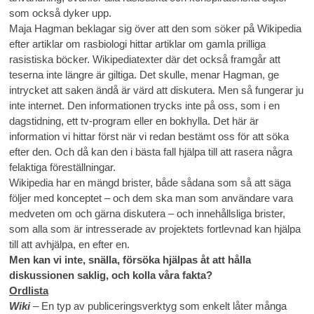
som också dyker upp.
Maja Hagman beklagar sig över att den som söker på Wikipedia
efter artiklar om rasbiologi hittar artiklar om gamla prilliga
rasistiska böcker. Wikipediatexter där det också framgår att
teserna inte längre är giltiga. Det skulle, menar Hagman, ge
intrycket att saken ändå är värd att diskutera. Men så fungerar ju
inte internet. Den informationen trycks inte på oss, som i en
dagstidning, ett tv-program eller en bokhylla. Det här är
information vi hittar först när vi redan bestämt oss för att söka
efter den. Och då kan den i bästa fall hjälpa till att rasera några
felaktiga föreställningar.
Wikipedia har en mängd brister, både sådana som så att säga
följer med konceptet – och dem ska man som användare vara
medveten om och gärna diskutera – och innehållsliga brister,
som alla som är intresserade av projektets fortlevnad kan hjälpa
till att avhjälpa, en efter en.
Men kan vi inte, snälla, försöka hjälpas åt att hålla
diskussionen saklig, och kolla våra fakta?
Ordlista
Wiki
– En typ av publiceringsverktyg som enkelt låter många