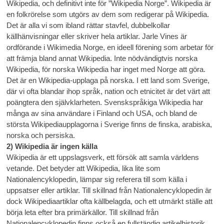
Wikipedia, och definitivt inte för ”Wikipedia Norge”. Wikipedia är
en folkrörelse som utgörs av dem som redigerar på Wikipedia.
Det är alla vi som ibland rättar stavfel, dubbelkollar
källhänvisningar eller skriver hela artiklar. Jarle Vines är
ordförande i Wikimedia Norge, en ideell förening som arbetar för
att främja bland annat Wikipedia. Inte nödvändigtvis norska
Wikipedia, för norska Wikipedia har inget med Norge att göra.
Det är en Wikipedia-upplaga på norska. I ett land som Sverige,
där vi ofta blandar ihop språk, nation och etnicitet är det värt att
poängtera den självklarheten. Svenskspråkiga Wikipedia har
många av sina användare i Finland och USA, och bland de
största Wikipediaupplagorna i Sverige finns de finska, arabiska,
norska och persiska.
2) Wikipedia är ingen källa
Wikipedia är ett uppslagsverk, ett försök att samla världens
vetande. Det betyder att Wikipedia, lika lite som
Nationalencyklopedin, lämpar sig referera till som källa i
uppsatser eller artiklar. Till skillnad från Nationalencyklopedin är
dock Wikipediaartiklar ofta källbelagda, och ett utmärkt ställe att
börja leta efter bra primärkällor. Till skillnad från
Nationalencyklopedin finns också en fullständig artikelhistorik,