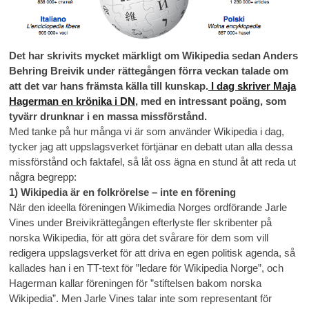
Det har skrivits mycket märkligt om Wikipedia sedan Anders
Behring Breivik under rättegången förra veckan talade om
att det var hans främsta källa till kunskap.
I dag skriver Maja
Hagerman en krönika i DN
, med en intressant poäng, som
tyvärr drunknar i en massa missförstånd.
Med tanke på hur många vi är som använder Wikipedia i dag,
tycker jag att uppslagsverket förtjänar en debatt utan alla dessa
missförstånd och faktafel, så låt oss ägna en stund åt att reda ut
några begrepp:
1) Wikipedia är en folkrörelse – inte en förening
När den ideella föreningen Wikimedia Norges ordförande Jarle
Vines under Breivikrättegången efterlyste fler skribenter på
norska Wikipedia, för att göra det svårare för dem som vill
redigera uppslagsverket för att driva en egen politisk agenda, så
kallades han i en TT-text för ”ledare för Wikipedia Norge”, och
Hagerman kallar föreningen för ”stiftelsen bakom norska
Wikipedia”. Men Jarle Vines talar inte som representant för