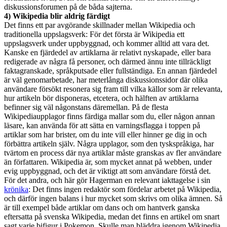
diskussionsforumen på de båda sajterna.
4) Wikipedia blir aldrig färdigt
Det finns ett par avgörande skillnader mellan Wikipedia och
traditionella uppslagsverk: För det första är Wikipedia ett
uppslagsverk under uppbyggnad, och kommer alltid att vara det.
Kanske en fjärdedel av artiklarna är relativt nyskapade, eller bara
redigerade av några få personer, och därmed ännu inte tillräckligt
faktagranskade, språkputsade eller fullständiga. En annan fjärdedel
är väl genomarbetade, har meterlånga diskussionssidor där olika
användare försökt resonera sig fram till vilka källor som är relevanta,
hur artikeln bör disponeras, etcetera, och hälften av artiklarna
befinner sig väl någonstans däremellan. På de flesta
Wikipediaupplagor finns färdiga mallar som du, eller någon annan
läsare, kan använda för att sätta en varningsflagga i toppen på
artiklar som har brister, om du inte vill eller hinner ge dig in och
förbättra artikeln själv. Några upplagor, som den tyskspråkiga, har
tvärtom en process där nya artiklar måste granskas av fler användare
än författaren. Wikipedia är, som mycket annat på webben, under
evig uppbyggnad, och det är viktigt att som användare förstå det.
För det andra, och här gör Hagerman en relevant iakttagelse i sin
krönika
: Det finns ingen redaktör som fördelar arbetet på Wikipedia,
och därför ingen balans i hur mycket som skrivs om olika ämnen. Så
är till exempel både artiklar om dans och om hantverk ganska
eftersatta på svenska Wikipedia, medan det finns en artikel om snart
sagt varje bifigur i Pokemon. Skulle man bläddra igenom Wikipedia