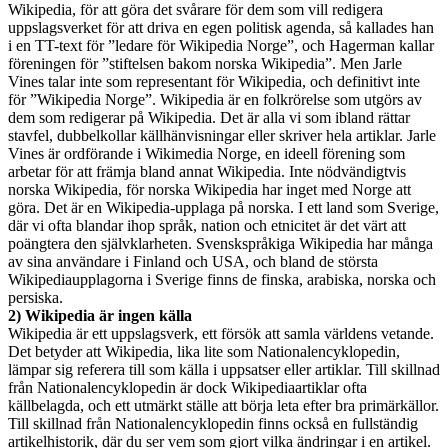
Wikipedia, för att göra det svårare för dem som vill redigera
uppslagsverket för att driva en egen politisk agenda, så kallades han
i en TT-text för ”ledare för Wikipedia Norge”, och Hagerman kallar
föreningen för ”stiftelsen bakom norska Wikipedia”. Men Jarle
Vines talar inte som representant för Wikipedia, och definitivt inte
för ”Wikipedia Norge”. Wikipedia är en folkrörelse som utgörs av
dem som redigerar på Wikipedia. Det är alla vi som ibland rättar
stavfel, dubbelkollar källhänvisningar eller skriver hela artiklar. Jarle
Vines är ordförande i Wikimedia Norge, en ideell förening som
arbetar för att främja bland annat Wikipedia. Inte nödvändigtvis
norska Wikipedia, för norska Wikipedia har inget med Norge att
göra. Det är en Wikipedia-upplaga på norska. I ett land som Sverige,
där vi ofta blandar ihop språk, nation och etnicitet är det värt att
poängtera den självklarheten. Svenskspråkiga Wikipedia har många
av sina användare i Finland och USA, och bland de största
Wikipediaupplagorna i Sverige finns de finska, arabiska, norska och
persiska.
2) Wikipedia är ingen källa
Wikipedia är ett uppslagsverk, ett försök att samla världens vetande.
Det betyder att Wikipedia, lika lite som Nationalencyklopedin,
lämpar sig referera till som källa i uppsatser eller artiklar. Till skillnad
från Nationalencyklopedin är dock Wikipediaartiklar ofta
källbelagda, och ett utmärkt ställe att börja leta efter bra primärkällor.
Till skillnad från Nationalencyklopedin finns också en fullständig
artikelhistorik, där du ser vem som gjort vilka ändringar i en artikel.