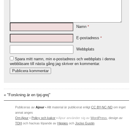
Namn
*
E-postadress
*
Webbplats
Spara mitt namn, min e-postadress och webbplats i denna
webbläsare till nästa gång jag skriver en kommentar.
«
"Forskning är en tjej-grej"
Publiceras av
Ajour
• Allt material är publicerat enligt
CC BY-NC-ND
om inget
annat anges
Om Ajour
•
Policy och kakor
•
Ajour använder sig av
WordPress
, design av
TDH
och hackas löpande av
Hippies
och
Jocke Gustin