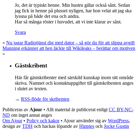
Jo, det är typiskt henne. Min hustru gillar också sånt. Sedan
jag fick in henne på plusset nyligen, har hon velat att jag ska
lyssna på både det ena och andra.
Har så många röster i huvudet, att vi inte klarar av sånt.
Svara
«
Nu jagar Radiotjänst dig med dator – så gör du för att slippa avgift
Manning erkänner att hen läckte till Wikileaks – berättar om motiven
»
Gästskribent
Här får gästskribenter med särskild kunskap inom sitt område
skriva. Namnet och kontaktuppgifter till gästskribenten anges
i slutet av texten.
→
RSS-flöde för skribenten
Publiceras av
Ajour
• Allt material är publicerat enligt
CC BY-NC-
ND
om inget annat anges
Om Ajour
•
Policy och kakor
•
Ajour använder sig av
WordPress
,
design av
TDH
och hackas löpande av
Hippies
och
Jocke Gustin