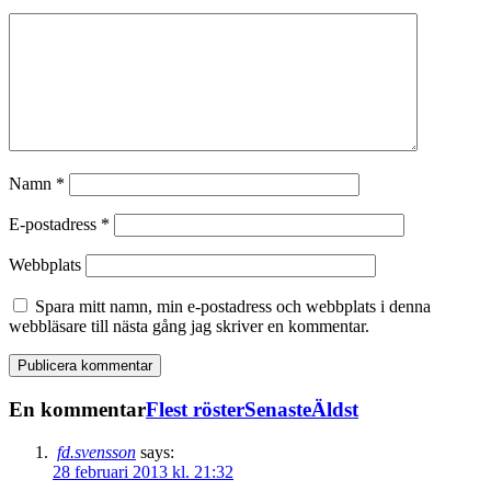
Namn
*
E-postadress
*
Webbplats
Spara mitt namn, min e-postadress och webbplats i denna
webbläsare till nästa gång jag skriver en kommentar.
En kommentar
Flest röster
Senaste
Äldst
fd.svensson
says:
28 februari 2013 kl. 21:32