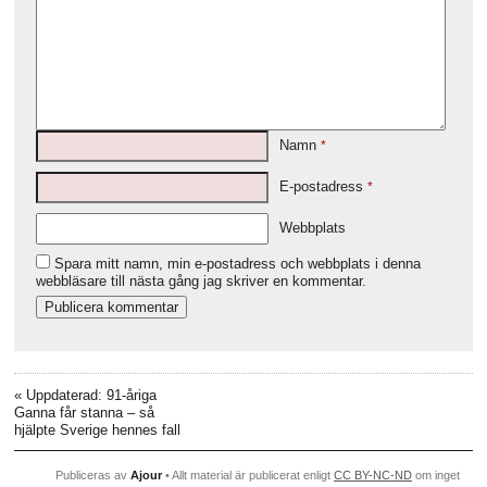
Namn
*
E-postadress
*
Webbplats
Spara mitt namn, min e-postadress och webbplats i denna
webbläsare till nästa gång jag skriver en kommentar.
«
Uppdaterad: 91-åriga
Ganna får stanna – så
hjälpte Sverige hennes fall
Publiceras av
Ajour
• Allt material är publicerat enligt
CC BY-NC-ND
om inget