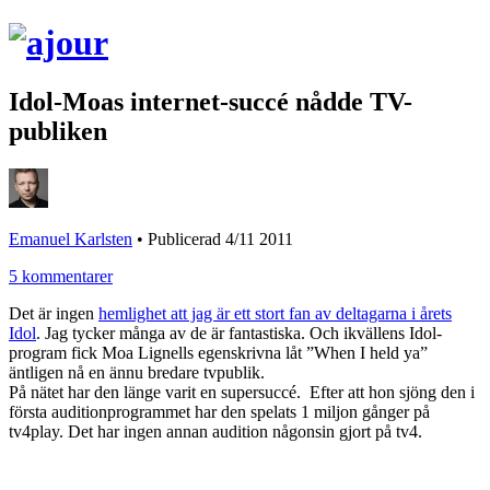
Idol-Moas internet-succé nådde TV-
publiken
Emanuel Karlsten
•
Publicerad 4/11 2011
5 kommentarer
Det är ingen
hemlighet att jag är ett stort fan av deltagarna i årets
Idol
. Jag tycker många av de är fantastiska. Och ikvällens Idol-
program fick Moa Lignells egenskrivna låt ”When I held ya”
äntligen nå en ännu bredare tvpublik.
På nätet har den länge varit en supersuccé. Efter att hon sjöng den i
första auditionprogrammet har den spelats 1 miljon gånger på
tv4play. Det har ingen annan audition någonsin gjort på tv4.