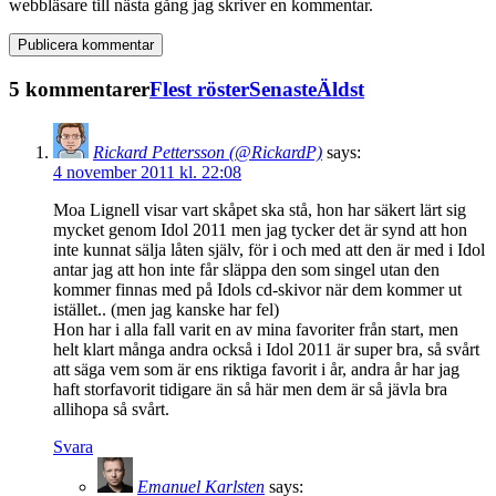
webbläsare till nästa gång jag skriver en kommentar.
5 kommentarer
Flest röster
Senaste
Äldst
Rickard Pettersson (@RickardP)
says:
4 november 2011 kl. 22:08
Moa Lignell visar vart skåpet ska stå, hon har säkert lärt sig
mycket genom Idol 2011 men jag tycker det är synd att hon
inte kunnat sälja låten själv, för i och med att den är med i Idol
antar jag att hon inte får släppa den som singel utan den
kommer finnas med på Idols cd-skivor när dem kommer ut
istället.. (men jag kanske har fel)
Hon har i alla fall varit en av mina favoriter från start, men
helt klart många andra också i Idol 2011 är super bra, så svårt
att säga vem som är ens riktiga favorit i år, andra år har jag
haft storfavorit tidigare än så här men dem är så jävla bra
allihopa så svårt.
Svara
Emanuel Karlsten
says: