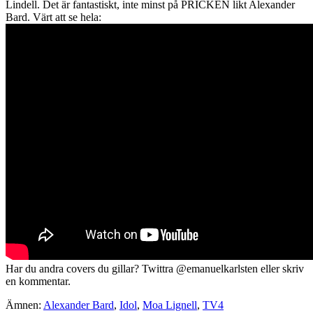
Lindell. Det är fantastiskt, inte minst på PRICKEN likt Alexander
Bard. Värt att se hela:
Har du andra covers du gillar? Twittra @emanuelkarlsten eller skriv
en kommentar.
Ämnen:
Alexander Bard
,
Idol
,
Moa Lignell
,
TV4