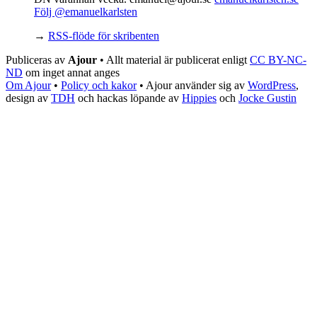
Följ @emanuelkarlsten
→
RSS-flöde för skribenten
Publiceras av
Ajour
• Allt material är publicerat enligt
CC BY-NC-
ND
om inget annat anges
Om Ajour
•
Policy och kakor
•
Ajour använder sig av
WordPress
,
design av
TDH
och hackas löpande av
Hippies
och
Jocke Gustin