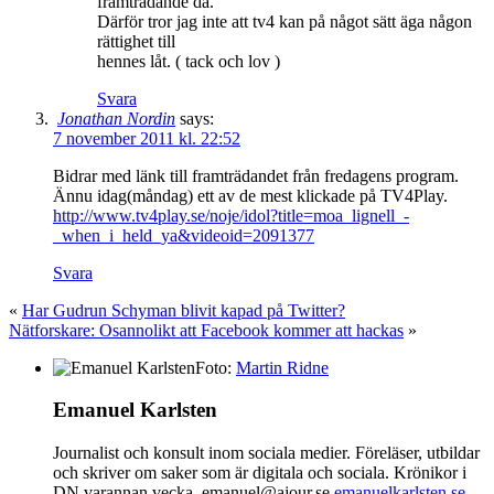
framträdande då.
Därför tror jag inte att tv4 kan på något sätt äga någon
rättighet till
hennes låt. ( tack och lov )
Svara
Jonathan Nordin
says:
7 november 2011 kl. 22:52
Bidrar med länk till framträdandet från fredagens program.
Ännu idag(måndag) ett av de mest klickade på TV4Play.
http://www.tv4play.se/noje/idol?title=moa_lignell_-
_when_i_held_ya&videoid=2091377
Svara
«
Har Gudrun Schyman blivit kapad på Twitter?
Nätforskare: Osannolikt att Facebook kommer att hackas
»
Foto:
Martin Ridne
Emanuel Karlsten
Journalist och konsult inom sociala medier. Föreläser, utbildar
och skriver om saker som är digitala och sociala. Krönikor i
DN varannan vecka. emanuel@ajour.se
emanuelkarlsten.se