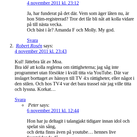
4 november 2011 kl. 23:12
Ja, har funderat på det där. Vem som äger låten nu, är
hon Stim-registrerad? Tror det får bli nåt att kolla vidare
på till nästa vecka.
Och bäst i år? Amanda F och Molly. My god.
Svara
Robert Rosén
says:
4 november 2011 kl. 23:43
Kul! Jättebra låt av Moa.
Bra idé att kolla reglerna om rättigheterna; jag såg inte
programmet utan försökte i kväll titta via YouTube. Där var
inslaget borttaget av hänsyn till TV 4:s rättigheter, eller något i
den stilen. Och hos TV4 var det bara trassel när jag ville titta
och lyssna. Korkat…
Svara
Peter
says:
6 november 2011 kl. 12:44
Hon har ju deltagit i talangjakt tidigare innan idol och
spelat sin sång,
och detta finns även på youtube… hennes live