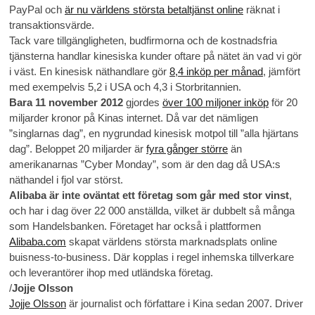
PayPal och
är nu världens största betaltjänst online
räknat i
transaktionsvärde.
Tack vare tillgängligheten, budfirmorna och de kostnadsfria
tjänsterna handlar kinesiska kunder oftare på nätet än vad vi gör
i väst. En kinesisk näthandlare gör
8,4 inköp per månad
, jämfört
med exempelvis 5,2 i USA och 4,3 i Storbritannien.
Bara 11 november 2012
gjordes
över 100 miljoner inköp
för 20
miljarder kronor på Kinas internet. Då var det nämligen
”singlarnas dag”, en nygrundad kinesisk motpol till ”alla hjärtans
dag”. Beloppet 20 miljarder är
fyra gånger större
än
amerikanarnas ”Cyber Monday”, som är den dag då USA:s
näthandel i fjol var störst.
Alibaba är inte oväntat ett företag som går med stor vinst
,
och har i dag över 22 000 anställda, vilket är dubbelt så många
som Handelsbanken. Företaget har också i plattformen
Alibaba.com
skapat världens största marknadsplats online
buisness-to-business. Där kopplas i regel inhemska tillverkare
och leverantörer ihop med utländska företag.
/
Jojje Olsson
Jojje Olsson
är journalist och författare i Kina sedan 2007. Driver