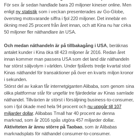
För sex år sedan handlade bara 20 miljoner kineser online. Men
enligt
ny statistik
som i veckan presenterades av Go-Globe,
översteg motsvarande siffra i fjol 220 miljoner. Det innebär en
ökning med 25 procent från året innan, och att Kina nu har cirka
50 miljoner fler näthandlare än USA.
Och medan näthandeln är på tillbakagång i USA
, beräknas
antalet kunder i Kina öka till 423 miljoner år 2016. Redan året
innan kommer man passera USA som det land där näthandeln
har störst säljvolym i världen. Under fjolårets tredje kvartal stod
Kinas näthandel för transaktioner på över en kvarts miljon kronor
i sekunden.
Störst del av kakan får internetgiganten Alibaba, som genom sina
olika plattformar står för ungefär tre fjärdedelar av Kinas samlade
näthandel. Tillväxten är störst i försäljning business-to-consumer,
som i fjol ökade med hela 94 procent och
nu uppgår till 107
miljarder dollar
. Alibabas Tmall har 40 procent av denna
marknad, som år 2016 spås utgöra 457 miljarder dollar.
Aktiviteten är ännu större på Taobao
, som är Alibabas
marknadsplats för näthandel consumer-to-consumer.