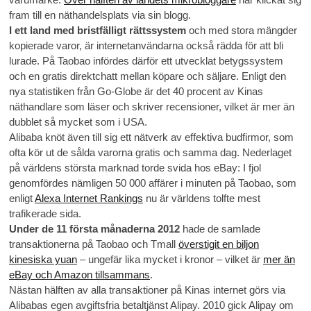
fram till en näthandelsplats via sin blogg.
I ett land med bristfälligt rättssystem
och med stora mängder
kopierade varor, är internetanvändarna också rädda för att bli
lurade. På Taobao infördes därför ett utvecklat betygssystem
och en gratis direktchatt mellan köpare och säljare. Enligt den
nya statistiken från Go-Globe är det 40 procent av Kinas
näthandlare som läser och skriver recensioner, vilket är mer än
dubblet så mycket som i USA.
Alibaba knöt även till sig ett nätverk av effektiva budfirmor, som
ofta kör ut de sålda varorna gratis och samma dag. Nederlaget
på världens största marknad torde svida hos eBay: I fjol
genomfördes nämligen 50 000 affärer i minuten på Taobao, som
enligt
Alexa Internet Rankings
nu är världens tolfte mest
trafikerade sida.
Under de 11 första månaderna 2012
hade de samlade
transaktionerna på Taobao och Tmall
överstigit en biljon
kinesiska yuan
– ungefär lika mycket i kronor – vilket är
mer än
eBay och Amazon tillsammans
.
Nästan hälften av alla transaktioner på Kinas internet görs via
Alibabas egen avgiftsfria betaltjänst Alipay. 2010 gick Alipay om