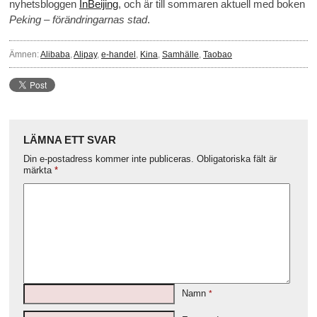
nyhetsbloggen
InBeijing
, och är till sommaren aktuell med boken
Peking – förändringarnas stad
.
Ämnen:
Alibaba
,
Alipay
,
e-handel
,
Kina
,
Samhälle
,
Taobao
LÄMNA ETT SVAR
Din e-postadress kommer inte publiceras.
Obligatoriska fält är
märkta
*
Namn
*