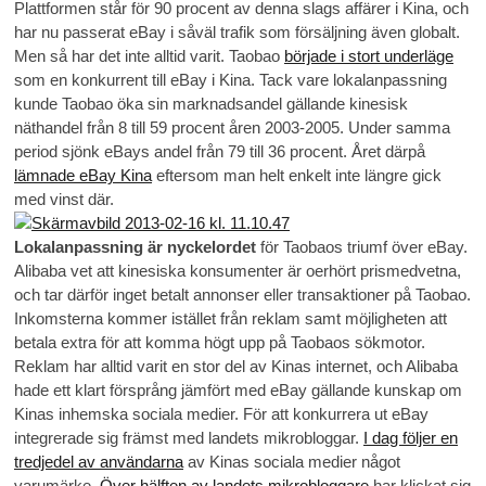
Plattformen står för 90 procent av denna slags affärer i Kina, och
har nu passerat eBay i såväl trafik som försäljning även globalt.
Men så har det inte alltid varit. Taobao
började i stort underläge
som en konkurrent till eBay i Kina. Tack vare lokalanpassning
kunde Taobao öka sin marknadsandel gällande kinesisk
näthandel från 8 till 59 procent åren 2003-2005. Under samma
period sjönk eBays andel från 79 till 36 procent. Året därpå
lämnade eBay Kina
eftersom man helt enkelt inte längre gick
med vinst där.
Lokalanpassning är nyckelordet
för Taobaos triumf över eBay.
Alibaba vet att kinesiska konsumenter är oerhört prismedvetna,
och tar därför inget betalt annonser eller transaktioner på Taobao.
Inkomsterna kommer istället från reklam samt möjligheten att
betala extra för att komma högt upp på Taobaos sökmotor.
Reklam har alltid varit en stor del av Kinas internet, och Alibaba
hade ett klart försprång jämfört med eBay gällande kunskap om
Kinas inhemska sociala medier. För att konkurrera ut eBay
integrerade sig främst med landets mikrobloggar.
I dag följer en
tredjedel av användarna
av Kinas sociala medier något
varumärke.
Över hälften av landets mikrobloggare
har klickat sig