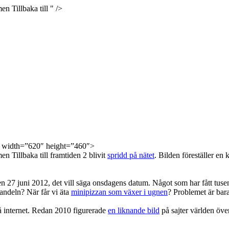
n Tillbaka till " />
 width=”620″ height=”460″>
n Tillbaka till framtiden 2 blivit
spridd på nätet
. Bilden föreställer en
en 27 juni 2012, det vill säga onsdagens datum. Något som har fått tuse
andeln? När får vi äta
minipizzan som växer i ugnen
? Problemet är bara
på internet. Redan 2010 figurerade
en liknande bild
på sajter världen öve