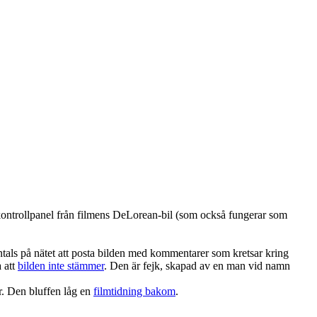
 kontrollpanel från filmens DeLorean-bil (som också fungerar som
ntals på nätet att posta bilden med kommentarer som kretsar kring
 att
bilden inte stämmer
. Den är fejk, skapad av en man vid namn
r. Den bluffen låg en
filmtidning bakom
.