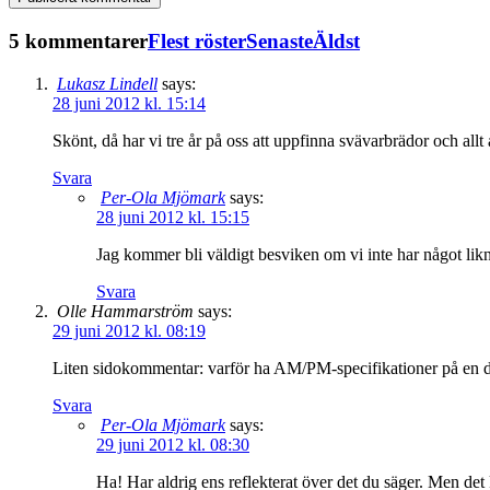
5 kommentarer
Flest röster
Senaste
Äldst
Lukasz Lindell
says:
28 juni 2012 kl. 15:14
Skönt, då har vi tre år på oss att uppfinna svävarbrädor och all
Svara
Per-Ola Mjömark
says:
28 juni 2012 kl. 15:15
Jag kommer bli väldigt besviken om vi inte har något lik
Svara
Olle Hammarström
says:
29 juni 2012 kl. 08:19
Liten sidokommentar: varför ha AM/PM-specifikationer på en d
Svara
Per-Ola Mjömark
says:
29 juni 2012 kl. 08:30
Ha! Har aldrig ens reflekterat över det du säger. Men det k