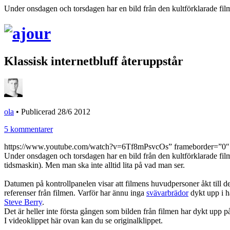
Under onsdagen och torsdagen har en bild från den kultförklarade filme
Klassisk internetbluff återuppstår
ola
•
Publicerad 28/6 2012
5 kommentarer
https://www.youtube.com/watch?v=6Tf8mPsvcOs” frameborder=”0″
Under onsdagen och torsdagen har en bild från den kultförklarade filme
tidsmaskin). Men man ska inte alltid lita på vad man ser.
Datumen på kontrollpanelen visar att filmens huvudpersoner åkt till d
referenser från filmen. Varför har ännu inga
svävarbrädor
dykt upp i h
Steve Berry
.
Det är heller inte första gången som bilden från filmen har dykt upp 
I videoklippet här ovan kan du se originalklippet.