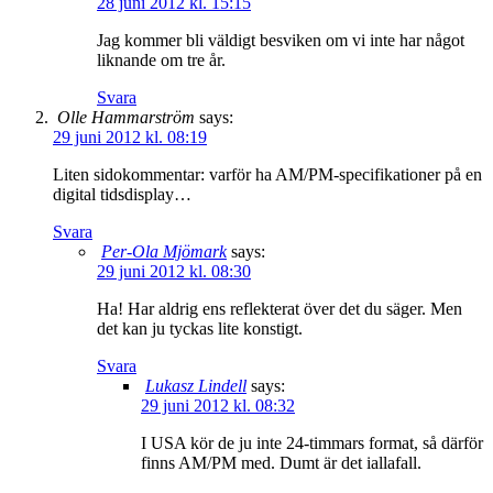
28 juni 2012 kl. 15:15
Jag kommer bli väldigt besviken om vi inte har något
liknande om tre år.
Svara
Olle Hammarström
says:
29 juni 2012 kl. 08:19
Liten sidokommentar: varför ha AM/PM-specifikationer på en
digital tidsdisplay…
Svara
Per-Ola Mjömark
says:
29 juni 2012 kl. 08:30
Ha! Har aldrig ens reflekterat över det du säger. Men
det kan ju tyckas lite konstigt.
Svara
Lukasz Lindell
says:
29 juni 2012 kl. 08:32
I USA kör de ju inte 24-timmars format, så därför
finns AM/PM med. Dumt är det iallafall.