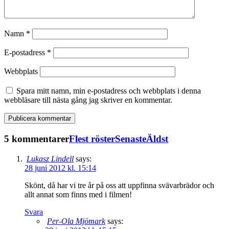
Namn
*
E-postadress
*
Webbplats
Spara mitt namn, min e-postadress och webbplats i denna
webbläsare till nästa gång jag skriver en kommentar.
5 kommentarer
Flest röster
Senaste
Äldst
Lukasz Lindell
says:
28 juni 2012 kl. 15:14
Skönt, då har vi tre år på oss att uppfinna svävarbrädor och
allt annat som finns med i filmen!
Svara
Per-Ola Mjömark
says: