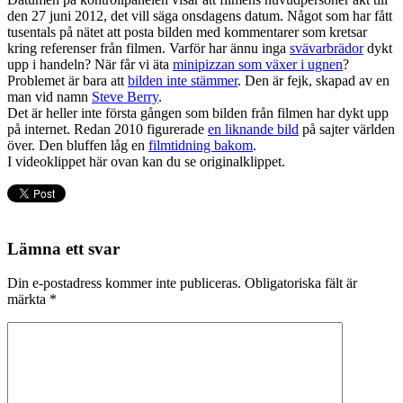
den 27 juni 2012, det vill säga onsdagens datum. Något som har fått
tusentals på nätet att posta bilden med kommentarer som kretsar
kring referenser från filmen. Varför har ännu inga
svävarbrädor
dykt
upp i handeln? När får vi äta
minipizzan som växer i ugnen
?
Problemet är bara att
bilden inte stämmer
. Den är fejk, skapad av en
man vid namn
Steve Berry
.
Det är heller inte första gången som bilden från filmen har dykt upp
på internet. Redan 2010 figurerade
en liknande bild
på sajter världen
över. Den bluffen låg en
filmtidning bakom
.
I videoklippet här ovan kan du se originalklippet.
Lämna ett svar
Din e-postadress kommer inte publiceras.
Obligatoriska fält är
märkta
*