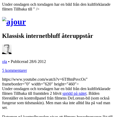
Under onsdagen och torsdagen har en bild från den kultförklarade
filmen Tillbaka till " />
Klassisk internetbluff återuppstår
ola
•
Publicerad 28/6 2012
5 kommentarer
https://www.youtube.com/watch?v=6Tf8mPsvcOs”
frameborder=”0″ width=”620″ height=”460″>
Under onsdagen och torsdagen har en bild från den kultförklarade
filmen Tillbaka till framtiden 2 blivit
spridd på nätet
. Bilden
föreställer en kontrollpanel från filmens DeLorean-bil (som också
fungerar som tidsmaskin). Men man ska inte alltid lita på vad man
ser.
Datumen på kontrollpanelen visar att filmens huvudpersoner åkt till