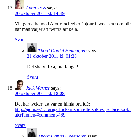
Anna Toss
says:
20 oktober 2011 kl. 14:49
Vill gärna ha med Ajour: och/eller #ajour i tweetsen som blir
när man väljer att twittra artikeln.
Svara
Thord Daniel Hedengren
says:
21 oktober 2011 kl. 01:28
Det ska vi fixa, bra fångat!
Svara
Jack Werner
says:
20 oktober 2011 kl. 18:08
Det här tycker jag var en himla bra idé:
http://ajour.se/13-ariga-flickan-som-eftersoktes-pa-facebook-
aterfunnen/#comment-469
Svara
Thord Daniel Hedengren
says: