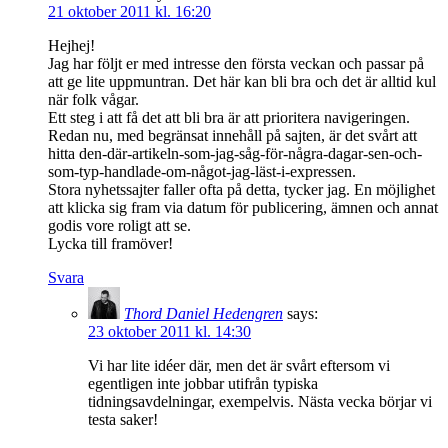
21 oktober 2011 kl. 16:20
Hejhej!
Jag har följt er med intresse den första veckan och passar på
att ge lite uppmuntran. Det här kan bli bra och det är alltid kul
när folk vågar.
Ett steg i att få det att bli bra är att prioritera navigeringen.
Redan nu, med begränsat innehåll på sajten, är det svårt att
hitta den-där-artikeln-som-jag-såg-för-några-dagar-sen-och-
som-typ-handlade-om-något-jag-läst-i-expressen.
Stora nyhetssajter faller ofta på detta, tycker jag. En möjlighet
att klicka sig fram via datum för publicering, ämnen och annat
godis vore roligt att se.
Lycka till framöver!
Svara
Thord Daniel Hedengren
says:
23 oktober 2011 kl. 14:30
Vi har lite idéer där, men det är svårt eftersom vi
egentligen inte jobbar utifrån typiska
tidningsavdelningar, exempelvis. Nästa vecka börjar vi
testa saker!