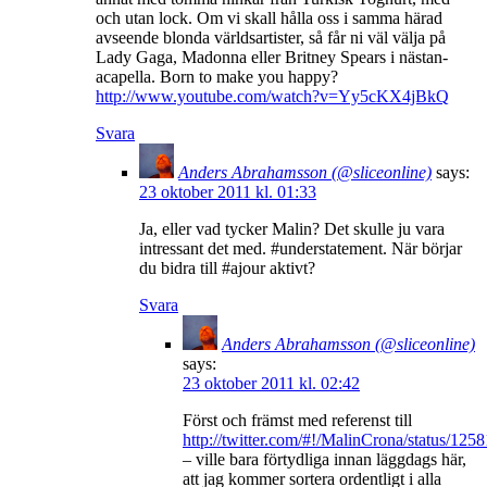
och utan lock. Om vi skall hålla oss i samma härad
avseende blonda världsartister, så får ni väl välja på
Lady Gaga, Madonna eller Britney Spears i nästan-
acapella. Born to make you happy?
http://www.youtube.com/watch?v=Yy5cKX4jBkQ
Svara
Anders Abrahamsson (@sliceonline)
says:
23 oktober 2011 kl. 01:33
Ja, eller vad tycker Malin? Det skulle ju vara
intressant det med. #understatement. När börjar
du bidra till #ajour aktivt?
Svara
Anders Abrahamsson (@sliceonline)
says:
23 oktober 2011 kl. 02:42
Först och främst med referenst till
http://twitter.com/#!/MalinCrona/status/1
– ville bara förtydliga innan läggdags här,
att jag kommer sortera ordentligt i alla