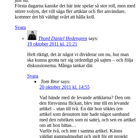
just nu.
Första dagarna kanske det här inte spelar så stor roll, men med
större volym, det vill säga fler artiklar och fler användare,
kommer det bli väldigt svårt att hålla koll.
Svara
Thord Daniel Hedengren
says:
19 oktober 2011 kl. 21:21
Helt riktigt, det är något vi dividerar om nu, hur man
ska kunna grotta ner sig ordentligt på sajten – och följa
diskussionerna. Många tankar där.
Svara
Tom Bror
says:
20 oktober 2011 kl. 14:55
Vad hände med de levande artiklarna? Den om
den försvunna flickan, blev inte till en levande
artikel – utan till två. En där hon söktes (en
artikel som dessutom inte hade något samband
med den rubriken som ni satte), och sen en artikel
om att hon hittas…
Varför två, och inte i samma artikel. Känns
väldigt gammalmodigt och stelt för ett projekt