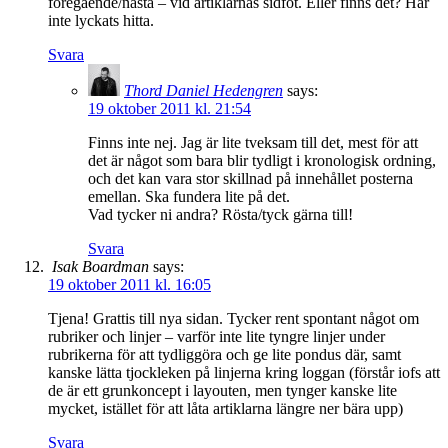
föregående/nästa – vid artiklarnas sidfot. Eller finns det? Har
inte lyckats hitta.
Svara
Thord Daniel Hedengren
says:
19 oktober 2011 kl. 21:54
Finns inte nej. Jag är lite tveksam till det, mest för att
det är något som bara blir tydligt i kronologisk ordning,
och det kan vara stor skillnad på innehållet posterna
emellan. Ska fundera lite på det.
Vad tycker ni andra? Rösta/tyck gärna till!
Svara
Isak Boardman
says:
19 oktober 2011 kl. 16:05
Tjena! Grattis till nya sidan. Tycker rent spontant något om
rubriker och linjer – varför inte lite tyngre linjer under
rubrikerna för att tydliggöra och ge lite pondus där, samt
kanske lätta tjockleken på linjerna kring loggan (förstår iofs att
de är ett grunkoncept i layouten, men tynger kanske lite
mycket, istället för att låta artiklarna längre ner bära upp)
Svara