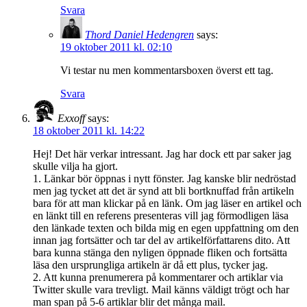
Svara
Thord Daniel Hedengren
says:
19 oktober 2011 kl. 02:10
Vi testar nu men kommentarsboxen överst ett tag.
Svara
Exxoff
says:
18 oktober 2011 kl. 14:22
Hej! Det här verkar intressant. Jag har dock ett par saker jag
skulle vilja ha gjort.
1. Länkar bör öppnas i nytt fönster. Jag kanske blir nedröstad
men jag tycket att det är synd att bli bortknuffad från artikeln
bara för att man klickar på en länk. Om jag läser en artikel och
en länkt till en referens presenteras vill jag förmodligen läsa
den länkade texten och bilda mig en egen uppfattning om den
innan jag fortsätter och tar del av artikelförfattarens dito. Att
bara kunna stänga den nyligen öppnade fliken och fortsätta
läsa den ursprungliga artikeln är då ett plus, tycker jag.
2. Att kunna prenumerera på kommentarer och artiklar via
Twitter skulle vara trevligt. Mail känns väldigt trögt och har
man span på 5-6 artiklar blir det många mail.