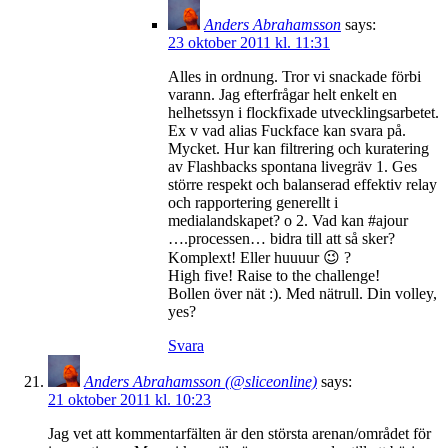
Anders Abrahamsson
says:
23 oktober 2011 kl. 11:31
Alles in ordnung. Tror vi snackade förbi
varann. Jag efterfrågar helt enkelt en
helhetssyn i flockfixade utvecklingsarbetet.
Ex v vad alias Fuckface kan svara på.
Mycket. Hur kan filtrering och kuratering
av Flashbacks spontana livegräv 1. Ges
större respekt och balanserad effektiv relay
och rapportering generellt i
medialandskapet? o 2. Vad kan #ajour
….processen… bidra till att så sker?
Komplext! Eller huuuur 😉 ?
High five! Raise to the challenge!
Bollen över nät :). Med nätrull. Din volley,
yes?
Svara
Anders Abrahamsson (@sliceonline)
says:
21 oktober 2011 kl. 10:23
Jag vet att kommentarfälten är den största arenan/området för