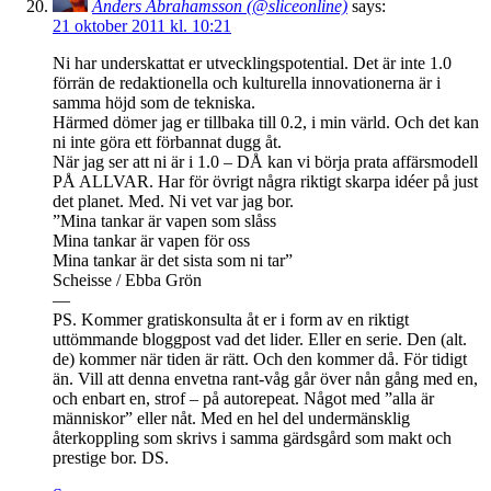
Anders Abrahamsson (@sliceonline)
says:
21 oktober 2011 kl. 10:21
Ni har underskattat er utvecklingspotential. Det är inte 1.0
förrän de redaktionella och kulturella innovationerna är i
samma höjd som de tekniska.
Härmed dömer jag er tillbaka till 0.2, i min värld. Och det kan
ni inte göra ett förbannat dugg åt.
När jag ser att ni är i 1.0 – DÅ kan vi börja prata affärsmodell
PÅ ALLVAR. Har för övrigt några riktigt skarpa idéer på just
det planet. Med. Ni vet var jag bor.
”Mina tankar är vapen som slåss
Mina tankar är vapen för oss
Mina tankar är det sista som ni tar”
Scheisse / Ebba Grön
—
PS. Kommer gratiskonsulta åt er i form av en riktigt
uttömmande bloggpost vad det lider. Eller en serie. Den (alt.
de) kommer när tiden är rätt. Och den kommer då. För tidigt
än. Vill att denna envetna rant-våg går över nån gång med en,
och enbart en, strof – på autorepeat. Något med ”alla är
människor” eller nåt. Med en hel del undermänsklig
återkoppling som skrivs i samma gärdsgård som makt och
prestige bor. DS.