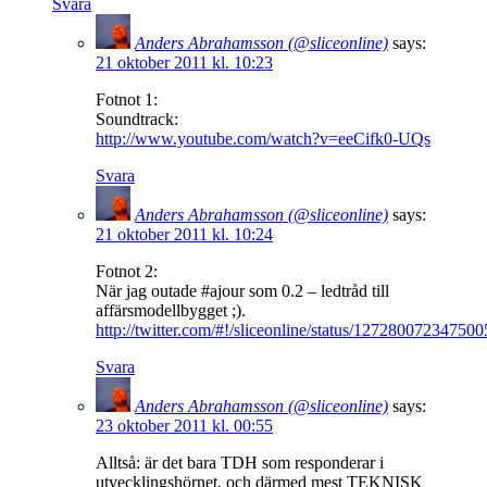
Svara
Anders Abrahamsson (@sliceonline)
says:
21 oktober 2011 kl. 10:23
Fotnot 1:
Soundtrack:
http://www.youtube.com/watch?v=eeCifk0-UQs
Svara
Anders Abrahamsson (@sliceonline)
says:
21 oktober 2011 kl. 10:24
Fotnot 2:
När jag outade #ajour som 0.2 – ledtråd till
affärsmodellbygget ;).
http://twitter.com/#!/sliceonline/status/12728007234750
Svara
Anders Abrahamsson (@sliceonline)
says:
23 oktober 2011 kl. 00:55
Alltså: är det bara TDH som responderar i
utvecklingshörnet, och därmed mest TEKNISK