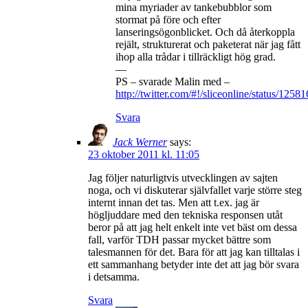
mina myriader av tankebubblor som
stormat på före och efter
lanseringsögonblicket. Och då återkoppla
rejält, strukturerat och paketerat när jag fått
ihop alla trådar i tillräckligt hög grad.
—
PS – svarade Malin med –
http://twitter.com/#!/sliceonline/status/12
Svara
Jack Werner
says:
23 oktober 2011 kl. 11:05
Jag följer naturligtvis utvecklingen av sajten
noga, och vi diskuterar självfallet varje större steg
internt innan det tas. Men att t.ex. jag är
högljuddare med den tekniska responsen utåt
beror på att jag helt enkelt inte vet bäst om dessa
fall, varför TDH passar mycket bättre som
talesmannen för det. Bara för att jag kan tilltalas i
ett sammanhang betyder inte det att jag bör svara
i detsamma.
Svara