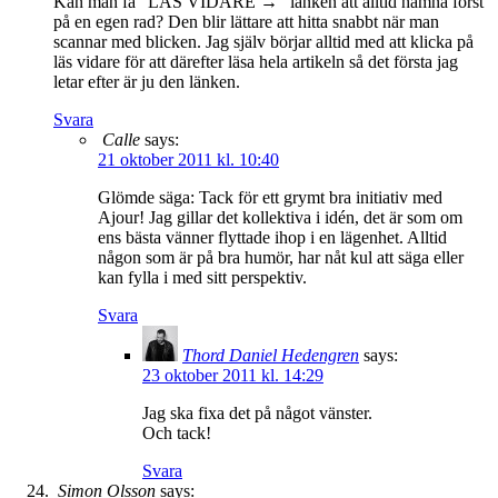
Kan man få ”LÄS VIDARE →” länken att alltid hamna först
på en egen rad? Den blir lättare att hitta snabbt när man
scannar med blicken. Jag själv börjar alltid med att klicka på
läs vidare för att därefter läsa hela artikeln så det första jag
letar efter är ju den länken.
Svara
Calle
says:
21 oktober 2011 kl. 10:40
Glömde säga: Tack för ett grymt bra initiativ med
Ajour! Jag gillar det kollektiva i idén, det är som om
ens bästa vänner flyttade ihop i en lägenhet. Alltid
någon som är på bra humör, har nåt kul att säga eller
kan fylla i med sitt perspektiv.
Svara
Thord Daniel Hedengren
says:
23 oktober 2011 kl. 14:29
Jag ska fixa det på något vänster.
Och tack!
Svara
Simon Olsson
says: