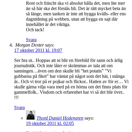
Rent och fräscht ska vi absolut hålla det, men lite mer
än så här ska det förstås bli. Det är rätt mycket beta än
så länge, men tanken är inte att bygga kvälls- eller ens
dagstidning på webben, utan att bygga en sajt där
innehållet är det viktiga.
Och tack!
Svara
Morgan Dexter
says:
17 oktober 2011 kl. 19:07
Ser bra ut.. Hoppas att ni blir en förebild för sann och ärlig
journalistik. Och inte låter er skrämmas av tala att om
sanningen…även om den skulle bli ”het potatis” ”Vi
gubbarna på fiket” har väntat på något som det här, i många
år.. Och vi tror på er pojkar och flickor.. Hatten av för er… Vi
skulle gärna vilja vara med på en hörna om det finns plats för
gammelfolk.. Visdom och erfarenhet har vi så det blir över..
!!!
Svara
Thord Daniel Hedengren
says:
19 oktober 2011 kl. 02:05