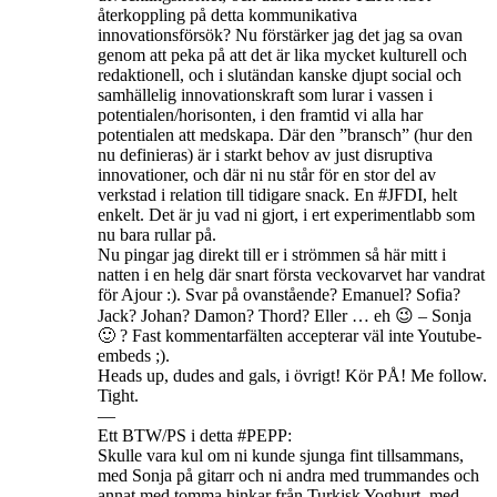
återkoppling på detta kommunikativa
innovationsförsök? Nu förstärker jag det jag sa ovan
genom att peka på att det är lika mycket kulturell och
redaktionell, och i slutändan kanske djupt social och
samhällelig innovationskraft som lurar i vassen i
potentialen/horisonten, i den framtid vi alla har
potentialen att medskapa. Där den ”bransch” (hur den
nu definieras) är i starkt behov av just disruptiva
innovationer, och där ni nu står för en stor del av
verkstad i relation till tidigare snack. En #JFDI, helt
enkelt. Det är ju vad ni gjort, i ert experimentlabb som
nu bara rullar på.
Nu pingar jag direkt till er i strömmen så här mitt i
natten i en helg där snart första veckovarvet har vandrat
för Ajour :). Svar på ovanstående? Emanuel? Sofia?
Jack? Johan? Damon? Thord? Eller … eh 😉 – Sonja
🙂 ? Fast kommentarfälten accepterar väl inte Youtube-
embeds ;).
Heads up, dudes and gals, i övrigt! Kör PÅ! Me follow.
Tight.
—
Ett BTW/PS i detta #PEPP:
Skulle vara kul om ni kunde sjunga fint tillsammans,
med Sonja på gitarr och ni andra med trummandes och
annat med tomma hinkar från Turkisk Yoghurt, med