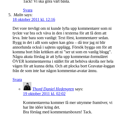
Tack! Vi ska göra vårt bästa.
Svara
Malin
says:
18 oktober 2011 kl. 12:16
Det vore trevligt om ni kunde lyfta upp kommentarer som ni
tyckte var bra och väva in den i texterna för att få dem att
leva. Inte bara som vanligt: Text först, kommentarer sedan.
Bygg in det i allt som sajten kan göra – då tror jag ni blir
annorlunda också i sajtens upplägg. Försök bygga om för att
komma bort från kritiken att ni ”ser ut som en vanlig blogg”.
Några akuta förslag är att lyfta upp kommentar-formuläret
ÖVER kommentarerna i stället för att behöva skrolla ner hela
vägen för att kunna delta. Och att plocka bort Gravatar-loggan
från de som inte har någon kommentar-avatar ännu.
Svara
Thord Daniel Hedengren
says:
19 oktober 2011 kl. 02:02
Kommentarerna kommer få mer utrymme framöver, vi
har lite idéer kring det.
Bra förslag med kommentarsboxen! Tack.