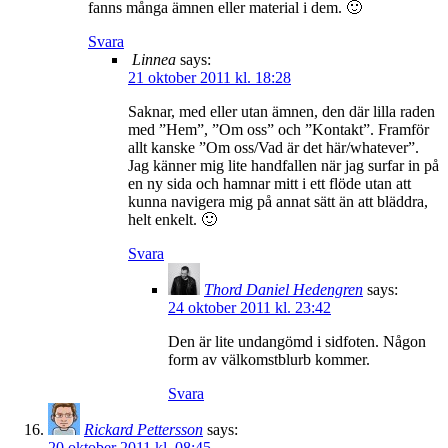
fanns många ämnen eller material i dem. 🙂
Svara
Linnea
says:
21 oktober 2011 kl. 18:28
Saknar, med eller utan ämnen, den där lilla raden
med ”Hem”, ”Om oss” och ”Kontakt”. Framför
allt kanske ”Om oss/Vad är det här/whatever”.
Jag känner mig lite handfallen när jag surfar in på
en ny sida och hamnar mitt i ett flöde utan att
kunna navigera mig på annat sätt än att bläddra,
helt enkelt. 🙂
Svara
Thord Daniel Hedengren
says:
24 oktober 2011 kl. 23:42
Den är lite undangömd i sidfoten. Någon
form av välkomstblurb kommer.
Svara
Rickard Pettersson
says:
20 oktober 2011 kl. 08:45