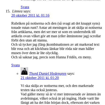
Svara
Linnea
says:
20 oktober 2011 kl. 01:16
Rubriken på notiserna och den (så svagt att det knappt syns)
tonade rutan runt? Antar att meningen är att skilja ut notiserna
från artiklarna, men det ser mer ut som en underrubrik till
artikeln ovan vilket gör att man (eller åtminstone jag) scrollar
förbi den utan att stanna.
Och så tycker jag (färg-)kombinationen av att markerad text
blir rosa och att klickbara länkar blir röda när man håller
musen över dem är lite olycklig.
Och så saknar jag, precis som Hanna Fridén, en meny.
Svara
Thord Daniel Hedengren
says:
21 oktober 2011 kl. 01:20
Vi ska skilja av notiserna mer, och den markerade
texten ska också justeras.
Vad gäller meny så är vi mer intresserade av ämnen än
avdelningar, vilket också är på ingång. Hade varit lite
fånigt att ha det från början dock, eftersom det varken