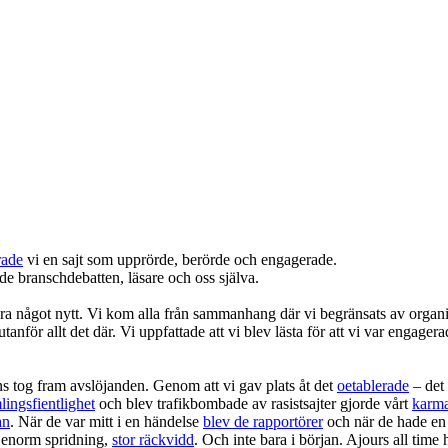
rade
vi en sajt som upprörde, berörde och engagerade.
åde branschdebatten, läsare och oss själva.
öra något nytt. Vi kom alla från sammanhang där vi begränsats av organis
tt utanför allt det där. Vi uppfattade att vi blev lästa för att vi var eng
s tog fram avslöjanden. Genom att vi gav plats åt det
oetablerade
– det
lingsfientlighet
och blev trafikbombade av rasistsajter gjorde vårt
karm
an
. När de var mitt i en händelse
blev de rapportörer
och när de hade e
k enorm spridning,
stor räckvidd
. Och inte bara i början. Ajours all time 