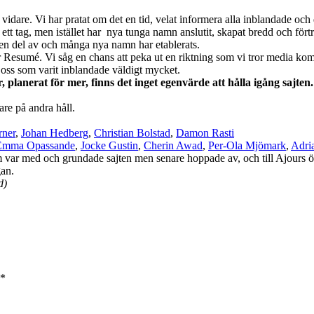
idare. Vi har pratat om det en tid, velat informera alla inblandade och dä
ett tag, men istället har nya tunga namn anslutit, skapat bredd och fört
a en del av och många nya namn har etablerats.
ler Resumé. Vi såg en chans att peka ut en riktning som vi tror media kom
t oss som varit inblandade väldigt mycket.
, planerat för mer, finns det inget egenvärde att hålla igång sajten
dare på andra håll.
rner
,
Johan Hedberg
,
Christian Bolstad
,
Damon Rasti
Emma Opassande
,
Jocke Gustin
,
Cherin Awad
,
Per-Ola Mjömark
,
Adri
var med och grundade sajten men senare hoppade av, och till Ajours ö
an.
d)
*