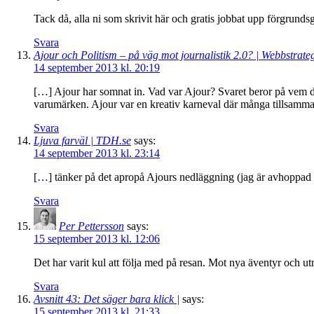
Tack då, alla ni som skrivit här och gratis jobbat upp förgrunds
Svara
Ajour och Politism – på väg mot journalistik 2.0? | Webbstrate
14 september 2013 kl. 20:19
[…] Ajour har somnat in. Vad var Ajour? Svaret beror på vem du 
varumärken. Ajour var en kreativ karneval där många tillsamma
Svara
Ljuva farväl | TDH.se
says:
14 september 2013 kl. 23:14
[…] tänker på det apropå Ajours nedläggning (jag är avhoppad m
Svara
Per Pettersson
says:
15 september 2013 kl. 12:06
Det har varit kul att följa med på resan. Mot nya äventyr och u
Svara
Avsnitt 43: Det säger bara klick |
says:
15 september 2013 kl. 21:33