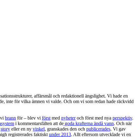
ationsstrukturer, affärsmål och redaktionell ängslighet. Vi hade en
agerade, inte för vilka ämnen vi valde. Och om vi som redan hade räckvidd
 vi
brann
för – blev vi
först
med
nyheter
och först med nya
perspektiv
.
asystem
i kommentarsfälten att de
goda krafterna ändå vann
. Och när
n
story
eller en ny
vinkel
, granskades den och
publicerades
. Vi gav
high registrerades faktiskt
under 2013
. Allt eftersom utvecklade vi en