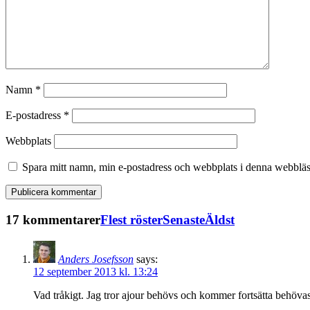
Namn
*
E-postadress
*
Webbplats
Spara mitt namn, min e-postadress och webbplats i denna webbläsa
17 kommentarer
Flest röster
Senaste
Äldst
Anders Josefsson
says:
12 september 2013 kl. 13:24
Vad tråkigt. Jag tror ajour behövs och kommer fortsätta behövas 