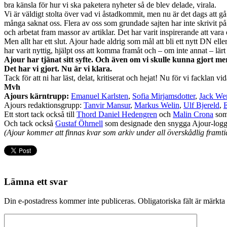
bra känsla för hur vi ska paketera nyheter så de blev delade, virala.
Vi är väldigt stolta över vad vi åstadkommit, men nu är det dags att gå v
många saknat oss. Flera av oss som grundade sajten har inte skrivit på 
och arbetat fram massor av artiklar. Det har varit inspirerande att var
Men allt har ett slut. Ajour hade aldrig som mål att bli ett nytt DN el
har varit nyttig, hjälpt oss att komma framåt och – om inte annat – lär
Ajour har tjänat sitt syfte. Och även om vi skulle kunna gjort mer
Det har vi gjort. Nu är vi klara.
Tack för att ni har läst, delat, kritiserat och hejat! Nu för vi facklan vi
Mvh
Ajours kärntrupp:
Emanuel Karlsten
,
Sofia Mirjamsdotter
,
Jack We
Ajours redaktionsgrupp:
Tanvir Mansur
,
Markus Welin
,
Ulf Bjereld
,
Ett stort tack också till
Thord Daniel Hedengren
och
Malin Crona
som 
Och tack också
Gustaf Öhrnell
som designade den snygga Ajour-logg
(Ajour kommer att finnas kvar som arkiv under all överskådlig framti
Lämna ett svar
Din e-postadress kommer inte publiceras.
Obligatoriska fält är märkta