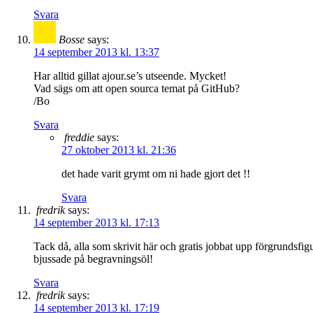
Svara
Bosse
says:
14 september 2013 kl. 13:37
Har alltid gillat ajour.se’s utseende. Mycket!
Vad sägs om att open sourca temat på GitHub?
/Bo
Svara
freddie
says:
27 oktober 2013 kl. 21:36
det hade varit grymt om ni hade gjort det !!
Svara
fredrik
says:
14 september 2013 kl. 17:13
Tack då, alla som skrivit här och gratis jobbat upp förgrundsfig
bjussade på begravningsöl!
Svara
fredrik
says:
14 september 2013 kl. 17:19