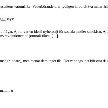
gestaltens varumärke. Vederbörande drar tydligen in bortåt två millar år
g.nu
says:
frågar. Ajour var en ideell nyhetssajt för sociala medier-snackisar. Ajo
ns revolutionerade journalistiken. […]
edgrundare), men menar dem inget illa. Det var dags, det blir ofta da
tmaningar!