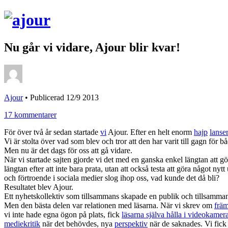
Nu går vi vidare, Ajour blir kvar!
Ajour
•
Publicerad 12/9 2013
17 kommentarer
För över två år sedan startade
vi
Ajour. Efter en helt enorm
hajp
lanse
Vi är stolta över vad som blev och tror att den har varit till gagn för b
Men nu är det dags för oss att gå vidare.
När vi startade sajten gjorde vi det med en ganska enkel längtan att g
längtan efter att inte bara prata, utan att också testa att göra något ny
och förtroende i sociala medier slog ihop oss, vad kunde det då bli?
Resultatet blev Ajour.
Ett nyhetskollektiv som tillsammans skapade en publik och tillsamman
Men den bästa delen var relationen med läsarna. När vi skrev om
främ
vi inte hade egna ögon på plats, fick
läsarna själva hålla i videokamer
mediekritik
när det behövdes, nya
perspektiv
när de saknades. Vi fic