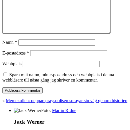
Namn
*
E-postadress
*
Webbplats
Spara mitt namn, min e-postadress och webbplats i denna
webbläsare till nästa gång jag skriver en kommentar.
«
Memekollen: pepparsprayspolisen sprayar sin väg genom historien
Foto:
Martin Ridne
Jack Werner