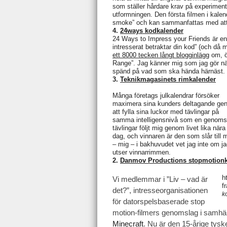
som ställer hårdare krav på experiment
utformningen. Den första filmen i kale
smoke” och kan sammanfattas med att 
4.
24ways kodkalender
24 Ways to Impress your Friends är en
intresserat betraktar din kod” (och då me
ett 8000 tecken långt blogginlägg
om, ö
Range”. Jag känner mig som jag gör när 
spänd på vad som ska hända härnäst.
3.
Teknikmagasinets rimkalender
Många företags julkalendrar försöker
maximera sina kunders deltagande ge
att fylla sina luckor med tävlingar på
samma intelligensnivå som en genomsn
tävlingar följt mig genom livet lika nä
dag, och vinnaren är den som slår til
– mig – i bakhuvudet vet jag inte om jag
utser vinnarrimmen.
2.
Danmov Productions stopmotionk
h
Vi medlemmar i ”Liv – vad är
f
det?”, intresseorganisationen
ko
för datorspelsbaserade stop
motion-filmers genomslag i samhäl
Minecraft
. Nu är den 15-årige tys