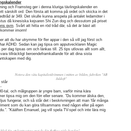
ngskalender
ing och Framsteg ger i denna kluriga tävlingskalender en
ett särskilt ord. Den första att komma på ordet och skicka in det
edtråd är 349. Det skulle kunna anspela på antalet ledamöter i
istus då kinesiska kejsaren Shi Zun dog och dessutom på priset
lens gym
. Svårt att hitta en röd tråd där, så det är bäst att
a kommer imorrn!
 att du har utrymme för fler appar i den så vill jag först och
en har ADHD. Sedan kan jag tipsa om apputvecklaren Magic
per dag tipsas om och länkas till. 25 tips utlovas allt som allt,
ara tillräckligt beroendeframkallande för att dina sista
antskapen med dig.
Notera den våta kapitalistdrömmen i mitten av bilden, fabriken "AB
Juldoft"
 står
-
00-tal, och målgruppen är yngre barn, varför mina kära
mer tipsa mig om den förr eller senare. ”Du kommer älska den,
jus fungerar, och så står det i beskrivningen att man ’får många
eriment som du kan göra tillsammans med någon eller på egen
 du.”. ”Kääften Emanuel, jag vill spela TV-spel och inte lära mig
blick för att kontrastera mot de där flaffiga röda banden"