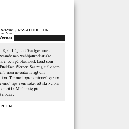
→
RSS-FLÖDE FÖR
tin Ridne
Werner
gt Kjell Häglund Sveriges mest
nerande neo-webbjournalistiske
gare, och på Flashback känd som
 Fuckface Werner. Ser mig själv som
ent, men inväntar ivrigt din
ition. Tar med oproportionerligt stor
e emot tips i om saker att skriva om
tt område. Maila mig på
@ajour.se.
ENTEN