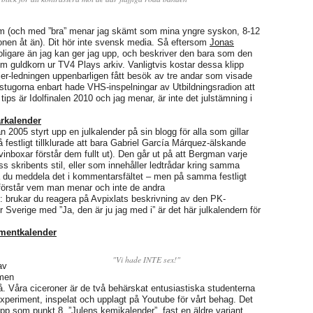
om (och med ”bra” menar jag skämt som mina yngre syskon, 8-12
gonen åt än). Dit hör inte svensk media. Så eftersom
Jonas
oligare än jag kan ger jag upp, och beskriver den bara som den
om guldkorn ur TV4 Plays arkiv. Vanligtvis kostar dessa klipp
ier-ledningen uppenbarligen fått besök av tre andar som visade
ugorna enbart hade VHS-inspelningar av Utbildningsradion att
s tips är Idolfinalen 2010 och jag menar, är inte det julstämning i
rkalender
2005 styrt upp en julkalender på sin blogg för alla som gillar
 festligt tillklurade att bara Gabriel García Márquez-älskande
inboxar förstår dem fullt ut). Den går ut på att Bergman varje
iss skribents stil, eller som innehåller ledtrådar kring samma
ka du meddela det i kommentarsfältet – men på samma festligt
v förstår vem man menar och inte de andra
: brukar du reagera på Avpixlats beskrivning av den PK-
 Sverige med ”Ja, den är ju jag med i” är det här julkalendern för
mentkalender
"Vi hade INTE sex!"
av
 men
 på. Våra ciceroner är de två behärskat entusiastiska studenterna
experiment, inspelat och upplagt på Youtube för vårt behag. Det
upp som punkt 8, ”Julens kemikalender”, fast en äldre variant