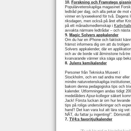
10.
Forskning och Framstegs gissni
Populärvetenskapliga magasinet Forskn
ledtråd per dag, och alla pekar de mot 
vinner en lyxweekend för två. Dagens l
riksdagen, men också på året efter Kr
på ett månadsmedlemskap i
Karbyhal
avvakta närmare ledtrådar – och näst
9.
Magic Solvers appkalender
Om du har en iPhone och faktiskt känner
främst informera dig om att du trolig
Solvers appkalender, där en applikation 
och av de borde väl åtminstone två-tre v
kvarvarande vänner ska säga upp bek
8.
Julens kemikalender
Personer från Tekniska Museet i
Stockholm, och en rad andra mer eller
mindre naturvetenskapliga institutioner,
bakom denna pedagogiska tips och trix
kalender. Utformningen andas tidigt 20
medelålders Ajour-kollegor säkert kom
Jack! Första luckan är om hur levande l
tips på roliga undersökningar och exp
hand’! Det kan vara kul att lära sig vet
NÅT, du fattar ju ingenting!”. Dörrsmäll.
7.
TV4:s favoritjulkalender
"Ta och kör med en kärvänligt barsk 