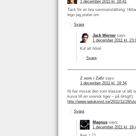
1 december 2011 kl. 18:41
Tack för en bra sammanställning. Hittad
lego jag pratar om.
Svara
Jack Werner
says:
1 december 2011 kl. 23:
Kul att höra!
Svara
Z som i Zafir
says:
1 december 2011 kl. 19:34
Ni har missat den som klassar ut allt o
kurva till en svensk tiger – på riktigt!):
http://www.gatukonst.se/2011/11/28/st
Svara
Magnus
says:
1 december 2011 kl. 19:
Aye..! 🙂