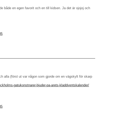
e både en egen favorit och en till kidsen. Ja det är ojojoj och
05
ch alla (först ut var någon som gjorde om en vägskylt för skarp
ockholms-gatukonstnarer-bjuder-pa-arets-kladdventskalender/
45