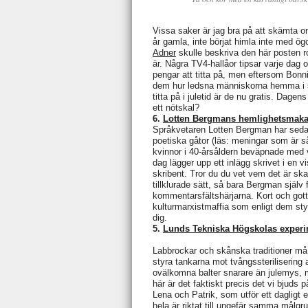
Vissa saker är jag bra på att skämta 
år gamla, inte börjat himla inte med ö
Adner
skulle beskriva den här posten r
är. Några TV4-hallåor tipsar varje dag 
pengar att titta på, men eftersom Bonn
dem hur ledsna människorna hemma i st
titta på i juletid är de nu gratis. Dagen
ett nötskal?
6.
Lotten Bergmans hemlighetsmaka
Språkvetaren Lotten Bergman har sedan 
poetiska gåtor (läs: meningar som är så
kvinnor i 40-årsåldern beväpnade med v
dag lägger upp ett inlägg skrivet i en v
skribent. Tror du du vet vem det är s
tillklurade sätt, så bara Bergman själ
kommentarsfältshärjarna. Kort och gott
kulturmarxistmaffia som enligt dem styr
dig.
5.
Lunds Tekniska Högskolas experi
Labbrockar och skånska traditioner må
styra tankarna mot tvångssterilisering 
ovälkomna balter snarare än julemys,
här är det faktiskt precis det vi bjuds
Lena och Patrik, som utför ett dagligt 
hela är riktat till ungefär samma målgr