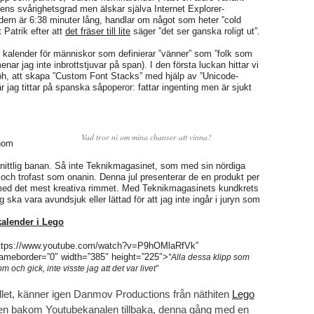
ens svårighetsgrad men älskar själva Internet Explorer-
ndern är 6:38 minuter lång, handlar om något som heter ”cold
Patrik efter att
det fräser till lite
säger ”det ser ganska roligt ut”.
 kalender för människor som definierar ”vänner” som ”folk som
nar jag inte inbrottstjuvar på span). I den första luckan hittar vi
h, att skapa ”Custom Font Stacks” med hjälp av ”Unicode-
jag tittar på spanska såpoperor: fattar ingenting men är sjukt
Vad tror ni om mina chanser att vinna?
nom
ittlig banan. Så inte Teknikmagasinet, som med sin nördiga
ra och trofast som onanin. Denna jul presenterar de en produkt per
l med det mest kreativa rimmet. Med Teknikmagasinets kundkrets
 ska vara avundsjuk eller lättad för att jag inte ingår i juryn som
alender i Lego
ttps://www.youtube.com/watch?v=P9hOMlaRfVk”
rameborder=”0″ width=”385″ height=”225″>
”Alla dessa klipp som
m och gick, inte visste jag att det var livet”
let, känner igen Danmov Productions från näthiten
Lego
ken bakom Youtubekanalen tillbaka, denna gång med en