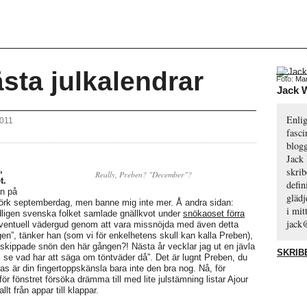
sta julkalendrar
Foto:
Mar
Jack 
Enli
2011
fasci
blog
Jack
,
skrib
Really, Preben? "December"?
t.
defin
n på
glädj
 mörk septemberdag, men banne mig inte mer. Å andra sidan:
i mi
dligen svenska folket samlade gnällkvot under
snökaoset förra
jack
n eventuell vädergud genom att vara missnöjda med även detta
igen”, tänker han (som vi för enkelhetens skull kan kalla Preben),
 skippade snön den här gången?! Nästa år vecklar jag ut en jävla
SKRIB
vi se vad har att säga om töntväder då”. Det är lugnt Preben, du
ras är din fingertoppskänsla bara inte den bra nog. Nå, för
för fönstret försöka drämma till med lite julstämning listar Ajour
llt från appar till klappar.