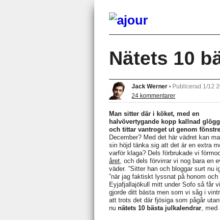
Nätets 10 bä
Jack Werner
•
Publicerad 1/12 
24 kommentarer
Man sitter där i köket, med en
halvövertygande kopp kallnad glögg
och tittar vantroget ut genom fönstre
December? Med det här vädret kan ma
sin höjd tänka sig att det är en extra
varför klaga? Dels förbrukade vi förmo
året
, och dels förvirrar vi nog bara e
väder. ”Sitter han och bloggar surt nu 
”när jag faktiskt lyssnat på honom och
Eyjafjallajökull mitt under Sofo så får 
gjorde ditt bästa men som vi såg i vint
att trots det där fjösiga som pågår utan
nu
nätets 10 bästa julkalendrar
, med a