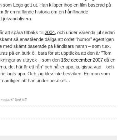
n
som Lego gett ut. Han klipper ihop en film baserad på
lm
är en rafflande historia om en hånflinande
 julvandalisera.
att spåra tillbaks till
2004
, och under varenda jul sedan
kämt så enastående dåliga att ordet ”humor” egentligen
ade med skämt baserade på kändisars namn – som t.ex.
ras på en burk öl, bara för att upptäcka att den är ”Tom
tolkningar av uttryck – som den
16:e december 2007
då en
 det här är ett rån” och håller upp, ja, gissa vad – och
serie lagts upp. Och jag blev inte besviken. En man som
ar nämligen att han under besöket…
e vackert? God jul!