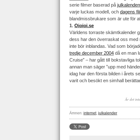
serie filmer baserad på
julkalender
varje luckas modell, och
dagens fi
blandmissbrukare som är ute för att
1.
Oioioi.se
Världens torraste skämtkalender går 
dess har den överraskat oss med s
inte bör inblandas. Vad som börj
tredje december 2004
då en man lu
Cruise” – har gått till bokstavliga 
annan man säger ”upp med händerna,
idag har den första bilden i årets 
varit och besökt en simhall berätt
Är det int
Ämnen:
internet
,
julkalender