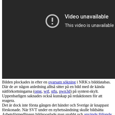
Bilden plockades in efter en
ovarsam sökning
i NRK:s bilddatabas.
Där de av någon anledning alltså sitter på en bild med de kända
nätförkortningarna (
omg
,
wtf
,
stfu
,
pwn3d
) på syntest-skylt.
Uppenbarligen saknades också kunskap på redaktionen för att
reagera.
Det är dock inte första gången det händer och Sverige är knappast
förskonade. När SVT under en nyhetssändning skulle bildsätta
Arbetsförmedlingen bildgooglade man snabbt och
använde följande