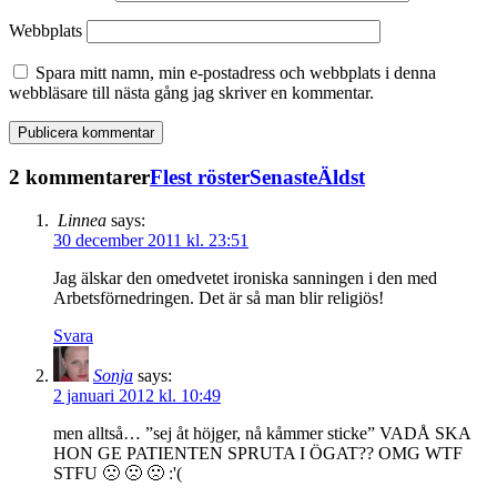
Webbplats
Spara mitt namn, min e-postadress och webbplats i denna
webbläsare till nästa gång jag skriver en kommentar.
2 kommentarer
Flest röster
Senaste
Äldst
Linnea
says:
30 december 2011 kl. 23:51
Jag älskar den omedvetet ironiska sanningen i den med
Arbetsförnedringen. Det är så man blir religiös!
Svara
Sonja
says:
2 januari 2012 kl. 10:49
men alltså… ”sej åt höjger, nå kåmmer sticke” VADÅ SKA
HON GE PATIENTEN SPRUTA I ÖGAT?? OMG WTF
STFU 🙁 🙁 🙁 :'(