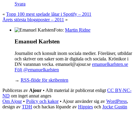
Svara
«
Topp 100 mest spelade låtar i Spotify – 2011
Årets största bloggposter – 2011
»
Foto:
Martin Ridne
Emanuel Karlsten
Journalist och konsult inom sociala medier. Föreläser, utbildar
och skriver om saker som är digitala och sociala. Krönikor i
DN varannan vecka. emanuel@ajour.se
emanuelkarlsten.se
Följ @emanuelkarlsten
→
RSS-flöde för skribenten
Publiceras av
Ajour
• Allt material är publicerat enligt
CC BY-NC-
ND
om inget annat anges
Om Ajour
•
Policy och kakor
•
Ajour använder sig av
WordPress
,
design av
TDH
och hackas löpande av
Hippies
och
Jocke Gustin