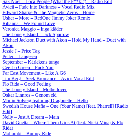
Sak Noel – Loca People (What the F**k!”) – Radio Edit
Avicii – Fade Into Darkness – Vocal Radio Mix
Edward Sharpe & The Magnetic Zeros – Home
Usher – More – RedOne Jimmy Joker Remix
Rihanna – We Found Love
Veronica Maggio – Inga kläder
The Lonely Island – Jack Sparrow
Michael Jackson Duet with Akon – Hold My Hand – Duet with
Akon
Jessie J – Price Tag
Petter – Längesen
September – Kärlekens tunga
Cee Lo Green – Fuck You
Far East Movement – Like A G6
Tim Berg – Seek Bromance – Avicii Vocal Edit
Flo Rida – Good Feeling
The Lonely Island – Motherlover
Oskar Linnros – Genom eld
Martin Solveig featuring Dragonette – Hello
Swedish House Mafia – One (Your Name) [feat. Pharrell] [Radio
Edit]
Nelly – Just A Dream – Main
David Guetta – Where Them Girls At (feat. Nicki Minaj & Flo
Rida)
Mohombi – Bumpy Ride