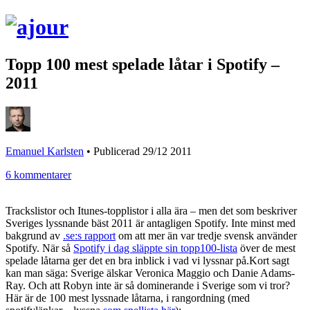
Topp 100 mest spelade låtar i Spotify –
2011
Emanuel Karlsten
•
Publicerad 29/12 2011
6 kommentarer
Trackslistor och Itunes-topplistor i alla ära – men det som beskriver
Sveriges lyssnande bäst 2011 är antagligen Spotify. Inte minst med
bakgrund av
.se:s rapport
om att mer än var tredje svensk använder
Spotify. När så
Spotify i dag släppte sin topp100-lista
över de mest
spelade låtarna ger det en bra inblick i vad vi lyssnar på.Kort sagt
kan man säga: Sverige älskar Veronica Maggio och Danie Adams-
Ray. Och att Robyn inte är så dominerande i Sverige som vi tror?
Här är de 100 mest lyssnade låtarna, i rangordning (med