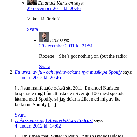
Emanuel Karlsten
says:
29 december 2011 kl. 20:36
Vilken låt är det?
Svara
Erik
says:
29 december 2011 kl. 21:51
Roxette – She’s got nothing on (but the radio)
Svara
Ett urval av jul- och nyårsveckans nya musik på Spotify
says:
1 januari 2012 kl. 20:46
[…] sammanfattade också sitt 2011. Emanuel Karlsten
besparade mig från att lista de i Sverige 100 mest spelade
låtarna med Spotify, så jag delar istället med mig av lite
fakta om Spotify […]
Svara
7: Årssumering | Anna&Viktors Podcast
says:
4 januari 2012 kl. 14:02
[…] this then thatTwitter in Plain English (video)Trådlös