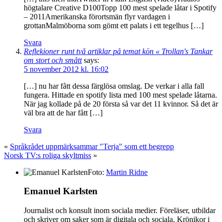
högtalare Creative D100Topp 100 mest spelade låtar i Spotify
– 2011Amerikanska förortsmän flyr vardagen i
grottanMalmöborna som gömt ett palats i ett tegelhus […]
Svara
Reflekioner runt två artiklar på temat kön « Trollan's Tankar
om stort och smått
says:
5 november 2012 kl. 16:02
[…] nu har fått dessa färglösa omslag. De verkar i alla fall
fungera. Hittade en spotify lista med 100 mest spelade låtarna.
När jag kollade på de 20 första så var det 11 kvinnor. Så det är
väl bra att de har fått […]
Svara
«
Språkrådet uppmärksammar "Terja" som ett begrepp
Norsk TV:s roliga skyltmiss
»
Foto:
Martin Ridne
Emanuel Karlsten
Journalist och konsult inom sociala medier. Föreläser, utbildar
och skriver om saker som är digitala och sociala. Krönikor i