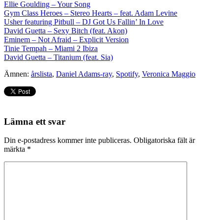
Ellie Goulding – Your Song
Gym Class Heroes – Stereo Hearts – feat. Adam Levine
Usher featuring Pitbull – DJ Got Us Fallin’ In Love
David Guetta – Sexy Bitch (feat. Akon)
Eminem – Not Afraid – Explicit Version
Tinie Tempah – Miami 2 Ibiza
David Guetta – Titanium (feat. Sia)
Ämnen:
årslista
,
Daniel Adams-ray
,
Spotify
,
Veronica Maggio
Lämna ett svar
Din e-postadress kommer inte publiceras.
Obligatoriska fält är
märkta
*