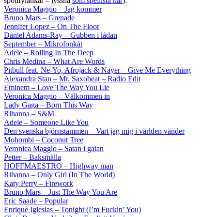
spotifylänkar – lyssna
som spellista här
):
Veronica Maggio – Jag kommer
Bruno Mars – Grenade
Jennifer Lopez – On The Floor
Daniel Adams-Ray – Gubben i lådan
September – Mikrofonkåt
Adele – Rolling In The Deep
Chris Medina – What Are Words
Pitbull feat. Ne-Yo, Afrojack & Nayer – Give Me Everything
Alexandra Stan – Mr. Saxobeat – Radio Edit
Eminem – Love The Way You Lie
Veronica Maggio – Välkommen in
Lady Gaga – Born This Way
Rihanna – S&M
Adele – Someone Like You
Den svenska björnstammen – Vart jag mig i världen vänder
Mohombi – Coconut Tree
Veronica Maggio – Satan i gatan
Petter – Baksmälla
HOFFMAESTRO – Highway man
Rihanna – Only Girl (In The World)
Katy Perry – Firework
Bruno Mars – Just The Way You Are
Eric Saade – Popular
Enrique Iglesias – Tonight (I’m Fuckin’ You)