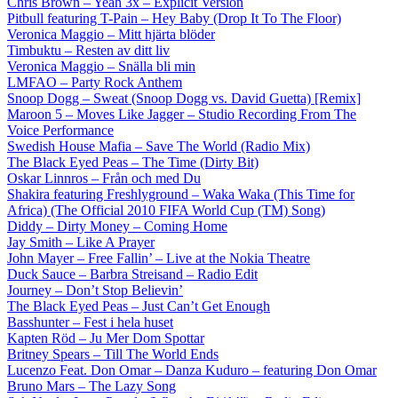
Chris Brown – Yeah 3x – Explicit Version
Pitbull featuring T-Pain – Hey Baby (Drop It To The Floor)
Veronica Maggio – Mitt hjärta blöder
Timbuktu – Resten av ditt liv
Veronica Maggio – Snälla bli min
LMFAO – Party Rock Anthem
Snoop Dogg – Sweat (Snoop Dogg vs. David Guetta) [Remix]
Maroon 5 – Moves Like Jagger – Studio Recording From The
Voice Performance
Swedish House Mafia – Save The World (Radio Mix)
The Black Eyed Peas – The Time (Dirty Bit)
Oskar Linnros – Från och med Du
Shakira featuring Freshlyground – Waka Waka (This Time for
Africa) (The Official 2010 FIFA World Cup (TM) Song)
Diddy – Dirty Money – Coming Home
Jay Smith – Like A Prayer
John Mayer – Free Fallin’ – Live at the Nokia Theatre
Duck Sauce – Barbra Streisand – Radio Edit
Journey – Don’t Stop Believin’
The Black Eyed Peas – Just Can’t Get Enough
Basshunter – Fest i hela huset
Kapten Röd – Ju Mer Dom Spottar
Britney Spears – Till The World Ends
Lucenzo Feat. Don Omar – Danza Kuduro – featuring Don Omar
Bruno Mars – The Lazy Song