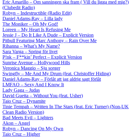
Eric Amarillo – Om sanningen ska fram ( Vill du ligga med mig?)
(Clubedit Radio)
Robyn – Indestructible (Radio Edit)
Daniel Adams-Ray – Lilla lady
The Moniker – Oh My God!
Loreen – My Heart Is Refusing Me
Jessie J – Do It Like A Dude – Explicit Version
Pitbull Featuring Marc Anthony – Rain Over Me
Rihanna – What’s My Name?
Sara Varga – Spring för livet
P!nk – F**kin’ Perfect – Explicit Version
Sunrise Avenue – Hollywood Hills
Veronica Maggio – Sju sorger
Swingfly – Me And My Drum (feat. Christoffer Hiding)
Daniel Adams-Ray – Förlåt att jag aldrig sagt förlåt
LMFAO – Sexy And I Know It
Lady Gaga – Judas
David Guetta – Without You (feat. Usher)
Taio Cruz – Dynamite
Tinie Tempah – Written In The Stars (feat. Eric Turner) (Non-UK
Clean Radio Version)
Bad Meets Evil – Lighters
Akon – Angel
Robyn – Dancing On My Own
Taio Cruz – Higher