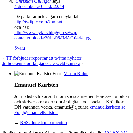
Christian Gillinger
says:
4 december 2011 kl. 22:44
De parkerar också gärna i cykelfält:
http://twitpic.com/7nm3nt
och här:
http://www.cyklistbloggen.se/wp-
content/uploads/2011/06/IMAG0444.jpg
Svara
«
TT förbjuder reportrar att twittra nyheter
Julbockens död fångades av webbkamera
»
Foto:
Martin Ridne
Emanuel Karlsten
Journalist och konsult inom sociala medier. Föreläser, utbildar
och skriver om saker som är digitala och sociala. Krönikor i
DN varannan vecka. emanuel@ajour.se
emanuelkarlsten.se
Följ @emanuelkarlsten
→
RSS-flöde för skribenten
Publiceras av
Ajour
• Allt material är publicerat enligt
CC BY-NC-