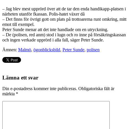
– Jag blev mest upprörd över att de tar den enda handikapp-platsen i
närheten utanför fkassan. Polis-hatet växer då
– Det finns för övrigt gott om plats på trottoarerna runt omkring, mitt
emot till exempel.
Peter Sunde menar att det inte handlade om en utryckning.
– De (polisen, red anm) stod i lugn och ro inne på försäkringskassan
och ingen verkade upprörd i alla fall, säger Peter Sunde.
Ämnen:
Malmö
,
ögonblicksbild
,
Peter Sunde
,
polisen
Lämna ett svar
Din e-postadress kommer inte publiceras.
Obligatoriska fält är
märkta
*