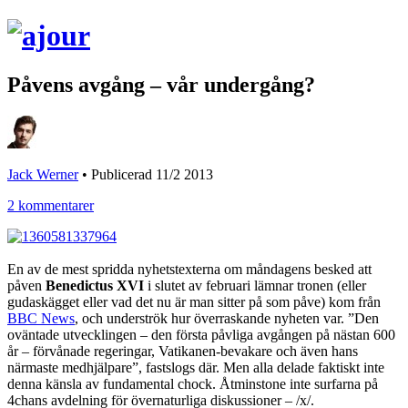
Påvens avgång – vår undergång?
Jack Werner
•
Publicerad 11/2 2013
2 kommentarer
En av de mest spridda nyhetstexterna om måndagens besked att
påven
Benedictus XVI
i slutet av februari lämnar tronen (eller
gudaskägget eller vad det nu är man sitter på som påve) kom från
BBC News
, och underströk hur överraskande nyheten var. ”Den
oväntade utvecklingen – den första påvliga avgången på nästan 600
år – förvånade regeringar, Vatikanen-bevakare och även hans
närmaste medhjälpare”, fastslogs där. Men alla delade faktiskt inte
denna känsla av fundamental chock. Åtminstone inte surfarna på
4chans avdelning för övernaturliga diskussioner – /x/.