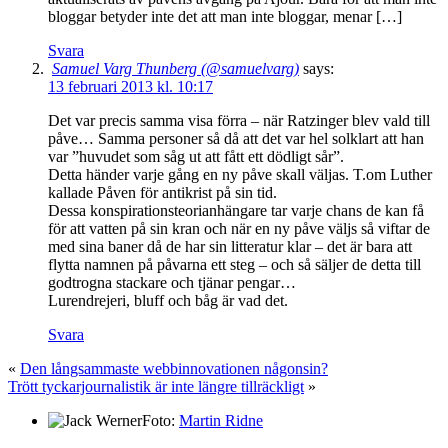
bloggar betyder inte det att man inte bloggar, menar […]
Svara
Samuel Varg Thunberg (@samuelvarg)
says:
13 februari 2013 kl. 10:17
Det var precis samma visa förra – när Ratzinger blev vald till
påve… Samma personer så då att det var hel solklart att han
var ”huvudet som såg ut att fått ett dödligt sår”.
Detta händer varje gång en ny påve skall väljas. T.om Luther
kallade Påven för antikrist på sin tid.
Dessa konspirationsteorianhängare tar varje chans de kan få
för att vatten på sin kran och när en ny påve väljs så viftar de
med sina baner då de har sin litteratur klar – det är bara att
flytta namnen på påvarna ett steg – och så säljer de detta till
godtrogna stackare och tjänar pengar…
Lurendrejeri, bluff och båg är vad det.
Svara
«
Den långsammaste webbinnovationen någonsin?
Trött tyckarjournalistik är inte längre tillräckligt
»
Foto:
Martin Ridne