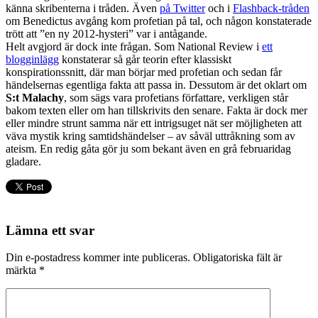
känna skribenterna i tråden. Även
på Twitter
och i
Flashback-tråden
om Benedictus avgång kom profetian på tal, och någon konstaterade
trött att ”en ny 2012-hysteri” var i antågande.
Helt avgjord är dock inte frågan. Som National Review i
ett
blogginlägg
konstaterar så går teorin efter klassiskt
konspirationssnitt, där man börjar med profetian och sedan får
händelsernas egentliga fakta att passa in. Dessutom är det oklart om
S:t Malachy
, som sägs vara profetians författare, verkligen står
bakom texten eller om han tillskrivits den senare. Fakta är dock mer
eller mindre strunt samma när ett intrigsuget nät ser möjligheten att
väva mystik kring samtidshändelser – av såväl uttråkning som av
ateism. En redig gåta gör ju som bekant även en grå februaridag
gladare.
Lämna ett svar
Din e-postadress kommer inte publiceras.
Obligatoriska fält är
märkta
*