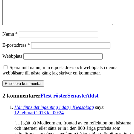
Namn
*
E-postadress
*
Webbplats
Spara mitt namn, min e-postadress och webbplats i denna
webbläsare till nästa gång jag skriver en kommentar.
2 kommentarer
Flest röster
Senaste
Äldst
Här finns det ingenting i dag | Kwasblogg
says:
12 februari 2013 kl. 00:24
[…] gått på Medieormen, frontad av en reflektion om hästarna
och internet, eller sätta er in i den 800-åriga profetia som
aktualiserats av påvens avgång på Ajour. Bara för att man inte