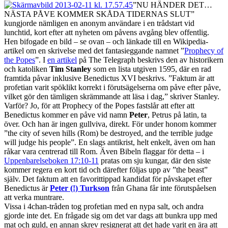
”NU HÄNDER DET…
NÄSTA PÅVE KOMMER SKÅDA TIDERNAS SLUT”
kungjorde nämligen en anonym användare i en trådstart vid
lunchtid, kort efter att nyheten om påvens avgång blev offentlig.
Hen bifogade en bild – se ovan – och länkade till en Wikipedia-
artikel om en skrivelse med det fantasieggande namnet ”
Prophecy of
the Popes
”. I
en artikel
på The Telegraph beskrivs den av historikern
och katoliken
Tim Stanley
som en lista utgiven 1595, där en rad
framtida påvar inklusive Benedictus XVI beskrivs. ”Faktum är att
profetian varit spöklikt korrekt i förutsägelserna om påve efter påve,
vilket gör den tämligen skrämmande att läsa i dag,” skriver Stanley.
Varför? Jo, för att Prophecy of the Popes fastslår att efter att
Benedictus kommer en påve vid namn
Peter
, Petrus på latin, ta
över. Och han är ingen gullviva, direkt. För under honom kommer
”the city of seven hills (Rom) be destroyed, and the terrible judge
will judge his people”. En slags antikrist, helt enkelt, även om han
råkar vara centrerad till Rom. Även Bibeln flaggar för detta – i
Uppenbarelseboken 17:10-11
pratas om sju kungar, där den siste
kommer regera en kort tid och därefter följas upp av ”the beast”
själv. Det faktum att en favorittippad kandidat för påvskapet efter
Benedictus är
Peter (!) Turkson
från Ghana får inte förutspåelsen
att verka muntrare.
Vissa i 4chan-tråden tog profetian med en nypa salt, och andra
gjorde inte det. En frågade sig om det var dags att bunkra upp med
mat och guld, en annan skrev resignerat att det hade varit en ära att