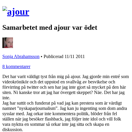
Samarbetet med ajour var ödet
Sonja Abrahamsson
•
Publicerad 11/11 2011
8 kommentarer
Det har varit väldigt tyst från mig på ajour. Jag gjorde min entré som
videokrönikör och det uppstod en svallvåg av besvikelse och
förvirring på twitter och sen har jag inte gjort så mycket på den här
siten. Ni kanske tror att jag har övergett skeppet? Näe. Det har jag
inte.
Jag har suttit och funderat på vad jag kan prestera som är värdigt
namnet ”nyskaparjournalism”. Jag kan ju ingenting som dom andra
sysslar med. Jag orkar inte kommentera politik, blöder från fel
ställen när jag besöker flashback, jag följer inte idol och vill folk
vara nyktra en sommar så orkar inte jag sitta och skapa en
diskussion.