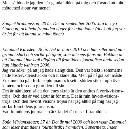
Men så hittade jag den här gamla bilden på mig och förstod att mitt
möte med ajour var menat.
Sonja Abrahamsson, 20 år. Det är september 2005. Jag är ny i
Göteborg och hela framtiden ligger för mina fötter (dock att jag var
är fet för att kunna se mina fötter).
Emanuel Karlsten, 28 år. Det är mars 2010 och han sitter med min
gröna t-shirt och surfar på ajour, som inte ens finns än. Faktum är
att Emanuel har haft tillgång till framtidens journalism ända sedan
han hittade t-shirten 2006.
Jag var
säker
på att jag hade slängt den. Den var blekt i sömmarna,
hade fostervattensfläckar och luktade illa. Men på något sätt måste
Emanuel ha gått förbi soptunnan och sett t-shirten sticka upp över
kanten, och sedan gjort den till sin.
Det är nämligen så att den enes skräp är den andres favorit-visions-
tröja. Och det är vad ajour är för mig. Det är min favorit-visions-
tröja. Och den favorit-visions-tröjan har jag alltid på mig när jag
surfar framtidens journalism.
Vad framtidens journalism är? Ja det får ni se. I framtiden.
Sofia Mirjamsdotter, 37 år. Det är maj 2009 och hon visar Emanuel
som läser framtidens journalistik i framtiden. Supermeta. Ingen