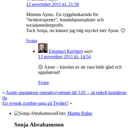
12 november 2011 kl. 21:58
Mmmm Ajour.. En ryggdunkarsida för
”twitterexperter”, framtidsjournalister och
socialamedierproffs.
Tack Sonja, nu känner jag mig mycket mer Ajour. 🙂
Svara
Emanuel Karlsten
says:
13 november 2011 kl. 14:54
😉 Ajour – känslan av att vara både glad och
uppdaterad!
Svara
«
Apple uppdaterar operativsystemet till 5.01 – så enkelt installerar
du
En svensk zombie-saga på Twitter?
»
Foto:
Martin Ridne
Sonja Abrahamsson