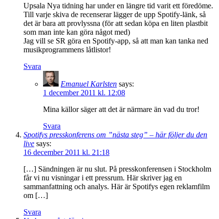
Upsala Nya tidning har under en längre tid varit ett föredöme.
Till varje skiva de recenserar lägger de upp Spotify-länk, så
det är bara att provlyssna (för att sedan köpa en liten plastbit
som man inte kan göra något med)
Jag vill se SR göra en Spotify-app, så att man kan tanka ned
musikprogrammens låtlistor!
Svara
Emanuel Karlsten
says:
1 december 2011 kl. 12:08
Mina källor säger att det är närmare än vad du tror!
Svara
Spotifys presskonferens om ”nästa steg” – här följer du den
live
says:
16 december 2011 kl. 21:18
[…] Sändningen är nu slut. På presskonferensen i Stockholm
får vi nu visningar i ett pressrum. Här skriver jag en
sammanfattning och analys. Här är Spotifys egen reklamfilm
om […]
Svara