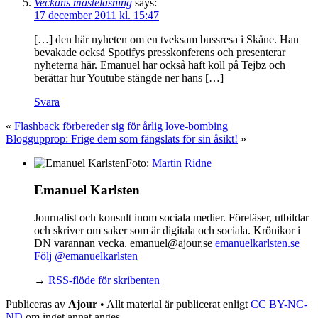
Veckans måsteläsning
says:
17 december 2011 kl. 15:47
[…] den här nyheten om en tveksam bussresa i Skåne. Han
bevakade också Spotifys presskonferens och presenterar
nyheterna här. Emanuel har också haft koll på Tejbz och
berättar hur Youtube stängde ner hans […]
Svara
«
Flashback förbereder sig för årlig love-bombing
Bloggupprop: Frige dem som fängslats för sin åsikt!
»
Foto:
Martin Ridne
Emanuel Karlsten
Journalist och konsult inom sociala medier. Föreläser, utbildar
och skriver om saker som är digitala och sociala. Krönikor i
DN varannan vecka. emanuel@ajour.se
emanuelkarlsten.se
Följ @emanuelkarlsten
→
RSS-flöde för skribenten
Publiceras av
Ajour
• Allt material är publicerat enligt
CC BY-NC-
ND
om inget annat anges