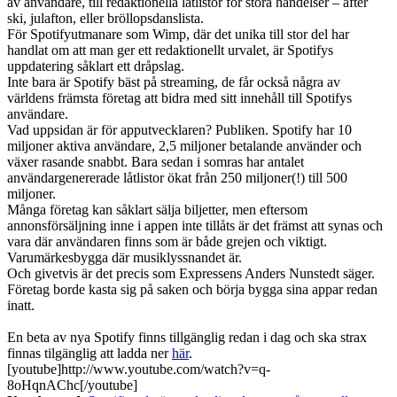
av användare, till redaktionella låtlistor för stora händelser – after
ski, julafton, eller bröllopsdanslista.
För Spotifyutmanare som Wimp, där det unika till stor del har
handlat om att man ger ett redaktionellt urvalet, är Spotifys
uppdatering såklart ett dråpslag.
Inte bara är Spotify bäst på streaming, de får också några av
världens främsta företag att bidra med sitt innehåll till Spotifys
användare.
Vad uppsidan är för apputvecklaren? Publiken. Spotify har 10
miljoner aktiva användare, 2,5 miljoner betalande använder och
växer rasande snabbt. Bara sedan i somras har antalet
användargenererade låtlistor ökat från 250 miljoner(!) till 500
miljoner.
Många företag kan såklart sälja biljetter, men eftersom
annonsförsäljning inne i appen inte tillåts är det främst att synas och
vara där användaren finns som är både grejen och viktigt.
Varumärkesbygga där musiklyssnandet är.
Och givetvis är det precis som Expressens Anders Nunstedt säger.
Företag borde kasta sig på saken och börja bygga sina appar redan
inatt.
En beta av nya Spotify finns tillgänglig redan i dag och ska strax
finnas tilgänglig att ladda ner
här
.
[youtube]http://www.youtube.com/watch?v=q-
8oHqnAChc[/youtube]