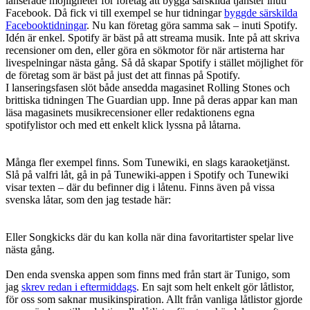
lanserade möjligheter för företag att bygga särskilda tjänster inuti
Facebook. Då fick vi till exempel se hur tidningar
byggde särskilda
Facebooktidningar
. Nu kan företag göra samma sak – inuti Spotify.
Idén är enkel. Spotify är bäst på att streama musik. Inte på att skriva
recensioner om den, eller göra en sökmotor för när artisterna har
livespelningar nästa gång. Så då skapar Spotify i stället möjlighet för
de företag som är bäst på just det att finnas på Spotify.
I lanseringsfasen slöt både ansedda magasinet Rolling Stones och
brittiska tidningen The Guardian upp. Inne på deras appar kan man
läsa magasinets musikrecensioner eller redaktionens egna
spotifylistor och med ett enkelt klick lyssna på låtarna.
Många fler exempel finns. Som Tunewiki, en slags karaoketjänst.
Slå på valfri låt, gå in på Tunewiki-appen i Spotify och Tunewiki
visar texten – där du befinner dig i låtenu. Finns även på vissa
svenska låtar, som den jag testade här:
Eller Songkicks där du kan kolla när dina favoritartister spelar live
nästa gång.
Den enda svenska appen som finns med från start är Tunigo, som
jag
skrev redan i eftermiddags
. En sajt som helt enkelt gör låtlistor,
för oss som saknar musikinspiration. Allt från vanliga låtlistor gjorde