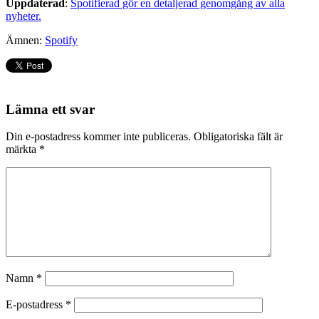
Uppdaterad
:
Spotifierad gör en detaljerad genomgång av alla
nyheter.
Ämnen:
Spotify
Lämna ett svar
Din e-postadress kommer inte publiceras.
Obligatoriska fält är
märkta
*
Namn
*
E-postadress
*