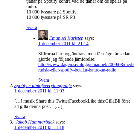
tjänar på Spotify kontra vad de tjänar om de spelas på
radio.
10 000 lyssnare på Spotify
10 000 lyssnare på SR P3
Svara
Emanuel Karlsten
says:
1 december 2011 kl. 21:14
Siffrorna har nog ändrats, men får några år sedan
gjorde jag följande jämförelse:
http://www.dagen.se/blogg/emanuel/2009/08/medi
radsla-eller-spotify-betalar-battre-an-radio
Svara
Spotify « abitofeverythinginlife
says:
1 december 2011 kl. 11:03
[…] musik Share this:TwitterFacebookLike this:GillaBli först
att gilla denna post. […]
Svara
Jakob Hammarbäck
says:
1 december 2011 kl. 11:18